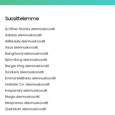
Suosittelemme
& Other Stories alennuskoodit
Adidas alennuskoodit
AllBeauty alennuskoodit
Asus alennuskoodit
BangGood alennuskoodit
Björn Borg alennuskoodit
Burger King alennuskoodit
Dockers alennuskoodit
Emma Mattress alennuskoodit
Hollister Co. alennuskoodit
Kaspersky alennuskoodit
Magix alennuskoodit
Nespresso alennuskoodit
Quiksilver alennuskoodit