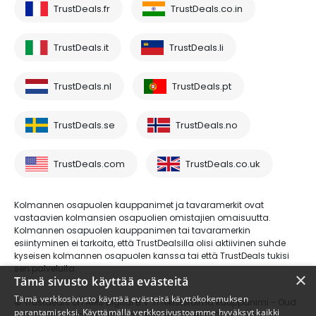
TrustDeals.fr
TrustDeals.co.in
TrustDeals.it
TrustDeals.li
TrustDeals.nl
TrustDeals.pt
TrustDeals.se
TrustDeals.no
TrustDeals.com
TrustDeals.co.uk
Kolmannen osapuolen kauppanimet ja tavaramerkit ovat
vastaavien kolmansien osapuolien omistajien omaisuutta.
Kolmannen osapuolen kauppanimen tai tavaramerkin
esiintyminen ei tarkoita, että TrustDealsilla olisi aktiivinen suhde
kyseisen kolmannen osapuolen kanssa tai että TrustDeals tukisi
sen palveluita.
×
Tämä sivusto käyttää evästeitä
Tämä verkkosivusto käyttää evästeitä käyttökokemuksen
© Trustdeals on AMS Digital B.V.:n rekisteröimä kauppanimi - Oud
parantamiseksi. Käyttämällä verkkosivustoamme hyväksyt kaikki
Laren 1, 1251BL, Laren - kaupparekisterinumero 80264174 - ALV-