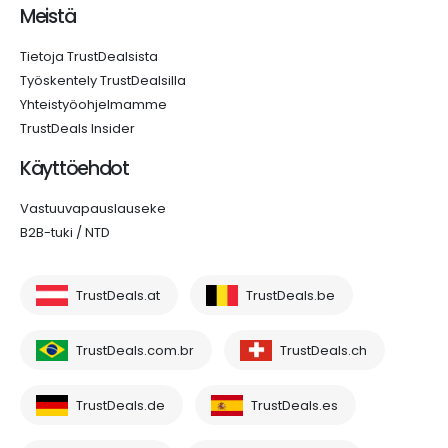
Meistä
Tietoja TrustDealsista
Työskentely TrustDealsilla
Yhteistyöohjelmamme
TrustDeals Insider
Käyttöehdot
Vastuuvapauslauseke
B2B-tuki / NTD
TrustDeals.at
TrustDeals.be
TrustDeals.com.br
TrustDeals.ch
TrustDeals.de
TrustDeals.es