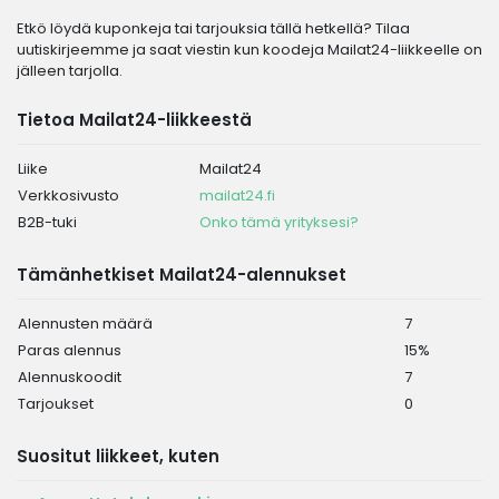
Etkö löydä kuponkeja tai tarjouksia tällä hetkellä? Tilaa
uutiskirjeemme ja saat viestin kun koodeja Mailat24-liikkeelle on
jälleen tarjolla.
Tietoa Mailat24-liikkeestä
Liike
Mailat24
Verkkosivusto
mailat24.fi
B2B-tuki
Onko tämä yrityksesi?
Tämänhetkiset Mailat24-alennukset
Alennusten määrä
7
Paras alennus
15%
Alennuskoodit
7
Tarjoukset
0
Suositut liikkeet, kuten