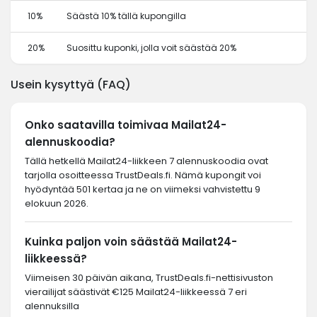
10%
Säästä 10% tällä kupongilla
20%
Suosittu kuponki, jolla voit säästää 20%
Usein kysyttyä (FAQ)
Onko saatavilla toimivaa Mailat24-
alennuskoodia?
Tällä hetkellä Mailat24-liikkeen 7 alennuskoodia ovat
tarjolla osoitteessa TrustDeals.fi. Nämä kupongit voi
hyödyntää 501 kertaa ja ne on viimeksi vahvistettu 9
elokuun 2026.
Kuinka paljon voin säästää Mailat24-
liikkeessä?
Viimeisen 30 päivän aikana, TrustDeals.fi-nettisivuston
vierailijat säästivät €125 Mailat24-liikkeessä 7 eri
alennuksilla