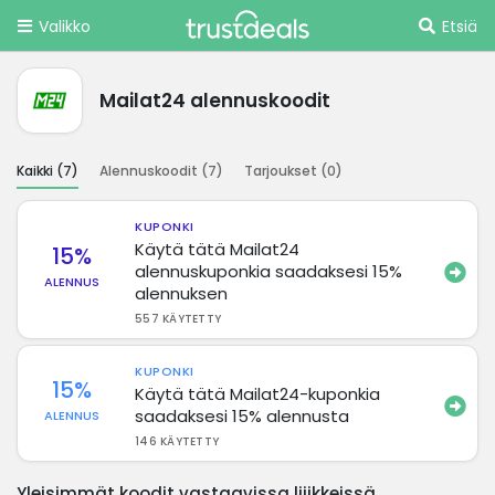
Valikko
Etsiä
Mailat24 alennuskoodit
Kaikki (
7
)
Alennuskoodit (
7
)
Tarjoukset (
0
)
KUPONKI
Käytä tätä Mailat24
15%
alennuskuponkia saadaksesi 15%
ALENNUS
alennuksen
557 KÄYTETTY
KUPONKI
15%
Käytä tätä Mailat24-kuponkia
saadaksesi 15% alennusta
ALENNUS
146 KÄYTETTY
Yleisimmät koodit vastaavissa liiikkeissä