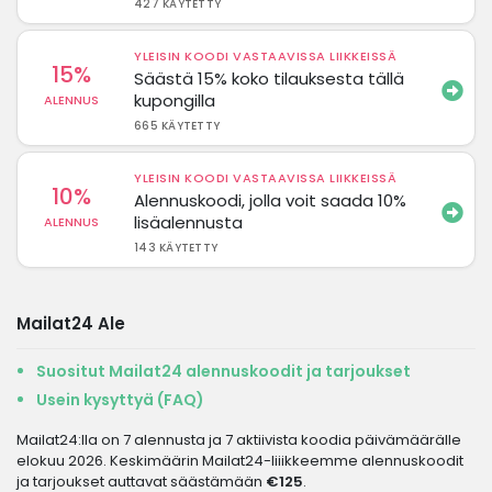
427 KÄYTETTY
YLEISIN KOODI VASTAAVISSA LIIKKEISSÄ
15%
Säästä 15% koko tilauksesta tällä
kupongilla
ALENNUS
665 KÄYTETTY
YLEISIN KOODI VASTAAVISSA LIIKKEISSÄ
10%
Alennuskoodi, jolla voit saada 10%
lisäalennusta
ALENNUS
143 KÄYTETTY
Mailat24 Ale
Suositut Mailat24 alennuskoodit ja tarjoukset
Usein kysyttyä (FAQ)
Mailat24:lla on 7 alennusta ja 7 aktiivista koodia päivämäärälle
elokuu 2026. Keskimäärin Mailat24-liiikkeemme alennuskoodit
ja tarjoukset auttavat säästämään
€125
.