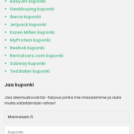
easyJet kuponki
Geekbuying kuponki
Iberia kuponki
Jetpack kuponki
Karen Millen kuponki
MyProtein kuponki
Reebok kuponki
Rentalcars.com kuponki
Subway kuponki
Ted Baker kuponki
Jaa kuponki
Jaa alennuskoodi tai -tarjous jonka me missasimme ja auta
muita säästämään rahaa!