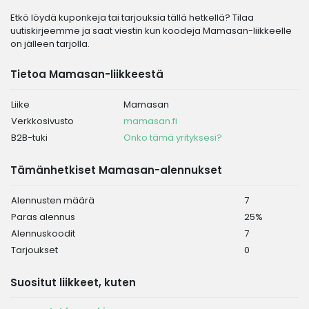
Etkö löydä kuponkeja tai tarjouksia tällä hetkellä? Tilaa
uutiskirjeemme ja saat viestin kun koodeja Mamasan-liikkeelle
on jälleen tarjolla.
Tietoa Mamasan-liikkeestä
Liike
Mamasan
Verkkosivusto
mamasan.fi
B2B-tuki
Onko tämä yrityksesi?
Tämänhetkiset Mamasan-alennukset
Alennusten määrä
7
Paras alennus
25%
Alennuskoodit
7
Tarjoukset
0
Suositut liikkeet, kuten