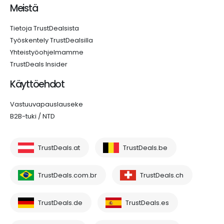
Meistä
Tietoja TrustDealsista
Työskentely TrustDealsilla
Yhteistyöohjelmamme
TrustDeals Insider
Käyttöehdot
Vastuuvapauslauseke
B2B-tuki / NTD
TrustDeals.at
TrustDeals.be
TrustDeals.com.br
TrustDeals.ch
TrustDeals.de
TrustDeals.es