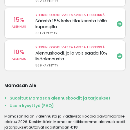
292 KÄYTETTY
YLEISIN KOODI VASTAAVISSA LIIKKEISSÄ
15%
Säästä 15% koko tilauksesta tällä
kupongilla
ALENNUS
601 KÄYTETTY
YLEISIN KOODI VASTAAVISSA LIIKKEISSÄ
10%
Alennuskoodi, jolla voit saada 10%
lisäalennusta
ALENNUS
569 KÄYTETTY
Mamasan Ale
Suositut Mamasan alennuskoodit ja tarjoukset
Usein kysyttyä (FAQ)
Mamasan:lla on 7 alennusta ja 7 aktiivista koodia päivämäärälle
elokuu 2026. Keskimäärin Mamasan-liiikkeemme alennuskoodit
ja tarjoukset auttavat säästämään
€18
.