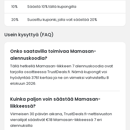
10%
Säästä 10% tällä kupongilla
20%
Suosittu kuponki, jolla voit säästää 20%
Usein kysyttyä (FAQ)
Onko saatavilla toimivaa Mamasan-
alennuskoodia?
Tällä hetkellä Mamasan-liikkeen 7 alennuskoodia ovat
tarjolla osoitteessa TrustDeals.fi. Nämä kupongit voi
hyödyntää 3761 kertaa ja ne on viimeksi vahvistettu 8
elokuun 2026.
Kuinka paljon voin säästää Mamasan-
liikkeessä?
Viimeisen 30 päivän aikana, TrustDeals.fi-nettisivuston
vierailijat säästivät €18 Mamasan-liikkeessä 7 eri
alennuksilla