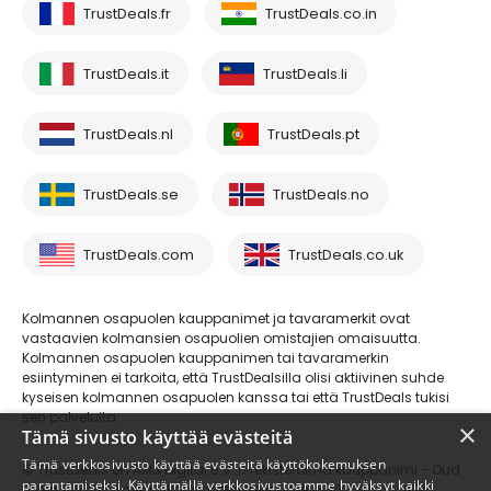
TrustDeals.fr
TrustDeals.co.in
TrustDeals.it
TrustDeals.li
TrustDeals.nl
TrustDeals.pt
TrustDeals.se
TrustDeals.no
TrustDeals.com
TrustDeals.co.uk
Kolmannen osapuolen kauppanimet ja tavaramerkit ovat
vastaavien kolmansien osapuolien omistajien omaisuutta.
Kolmannen osapuolen kauppanimen tai tavaramerkin
esiintyminen ei tarkoita, että TrustDealsilla olisi aktiivinen suhde
kyseisen kolmannen osapuolen kanssa tai että TrustDeals tukisi
sen palveluita.
×
Tämä sivusto käyttää evästeitä
Tämä verkkosivusto käyttää evästeitä käyttökokemuksen
© Trustdeals on AMS Digital B.V.:n rekisteröimä kauppanimi - Oud
parantamiseksi. Käyttämällä verkkosivustoamme hyväksyt kaikki
Laren 1, 1251BL, Laren - kaupparekisterinumero 80264174 - ALV-