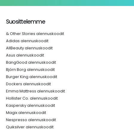
Suosittelemme
& Other Stories alennuskoodit
Adidas alennuskoodit
AllBeauty alennuskoodit
Asus alennuskoodit
BangGood alennuskoodit
Björn Borg alennuskoodit
Burger King alennuskoodit
Dockers alennuskoodit
Emma Mattress alennuskoodit
Hollister Co. alennuskoodit
Kaspersky alennuskoodit
Magix alennuskoodit
Nespresso alennuskoodit
Quiksilver alennuskoodit