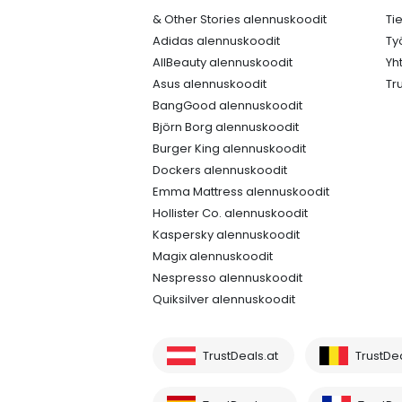
& Other Stories alennuskoodit
Ti
Adidas alennuskoodit
Ty
AllBeauty alennuskoodit
Yh
Asus alennuskoodit
Tr
BangGood alennuskoodit
Björn Borg alennuskoodit
Burger King alennuskoodit
Dockers alennuskoodit
Emma Mattress alennuskoodit
Hollister Co. alennuskoodit
Kaspersky alennuskoodit
Magix alennuskoodit
Nespresso alennuskoodit
Quiksilver alennuskoodit
TrustDeals.at
TrustDe