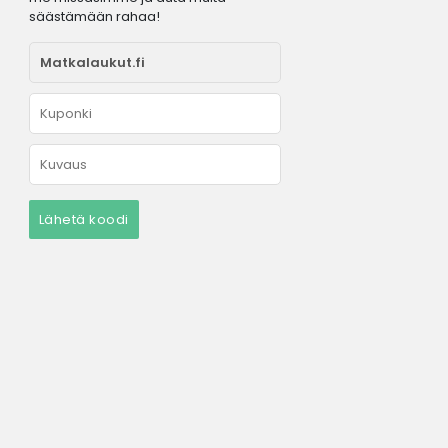
säästämään rahaa!
Lähetä koodi