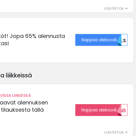
LISÄTIETOA
öt! Jopa 65% alennusta
Nappaa alekoodi
RVLS
tasi
 liiikkeissä
VISSA LIIKKEISSÄ
saavat alennuksen
ilauksesta tällä
Nappaa alekoodi
ALENNUKSEN5
LISÄTIETOA