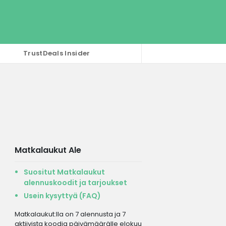
TrustDeals Insider
Matkalaukut Ale
Suositut Matkalaukut
alennuskoodit ja tarjoukset
Usein kysyttyä (FAQ)
Matkalaukut:lla on 7 alennusta ja 7
aktiivista koodia päivämäärälle elokuu