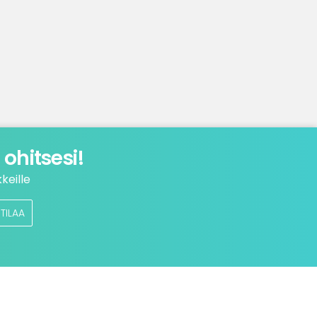
ohitsesi!
keille
TILAA