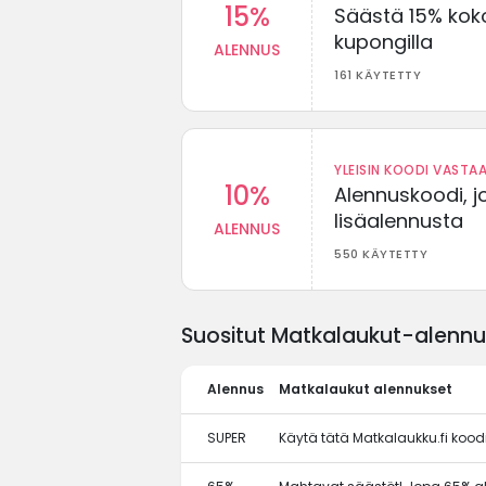
15%
Säästä 15% koko
kupongilla
ALENNUS
161 KÄYTETTY
YLEISIN KOODI VASTAA
10%
Alennuskoodi, j
lisäalennusta
ALENNUS
550 KÄYTETTY
Suositut Matkalaukut-alennus
Alennus
Matkalaukut alennukset
SUPER
Käytä tätä Matkalaukku.fi koo