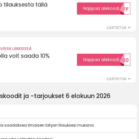
 tilauksesta tällä
Nappaa alekoodi
15OFF
LISÄTIETOA
VISSA LIIKKEISSÄ
olla voit saada 10%
Nappaa alekoodi
ALENNUSKOODID10
LISÄTIETOA
koodit ja -tarjoukset 6 elokuun 2026
dia saadaksesi ilmaisen lahjan tilauksesi mukana