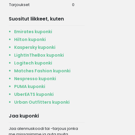
Tarjoukset
0
Suositut liikkeet, kuten
Emirates kuponki
Hilton kuponki
Kaspersky kuponki
LightInTheBox kuponki
Logitech kuponki
Matches Fashion kuponki
Nespresso kuponki
PUMA kuponki
UberEATS kuponki
Urban Outfitters kuponki
Jaa kuponki
Jaa alennuskoodi tai -tarjous jonka
me missasimme ja auta muita