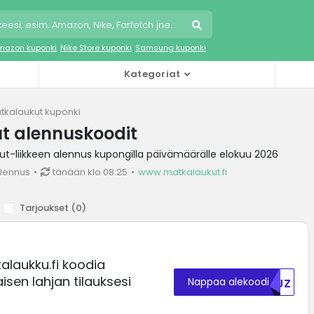
mazon kuponki
Nike Store kuponki
Samsung kuponki
Kategoriat
tkalaukut kuponki
t alennuskoodit
t-liikkeen alennus kupongilla päivämäärälle elokuu 2026
lennus
tänään klo 08:25
www.matkalaukut.fi
Tarjoukset (
0
)
alaukku.fi koodia
isen lahjan tilauksesi
Nappaa alekoodi
TVJZ