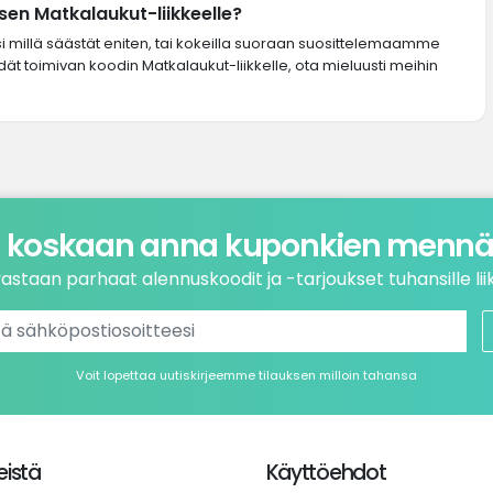
en Matkalaukut-liikkeelle?
si millä säästät eniten, tai kokeilla suoraan suosittelemaamme
dät toimivan koodin Matkalaukut-liikkelle, ota mieluusti meihin
 koskaan anna kuponkien mennä 
astaan parhaat alennuskoodit ja -tarjoukset tuhansille liik
Voit lopettaa uutiskirjeemme tilauksen milloin tahansa
istä
Käyttöehdot