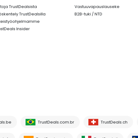
etoja TrustDealsista
Vastuuvapauslauseke
öskentely TrustDealsilla
B2B-tuki / NTD
teistyöohjelmamme
ustDeals Insider
als.be
TrustDeals.com.br
TrustDeals.ch