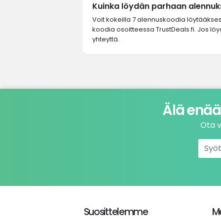
Kuinka löydän parhaan alennuks
Voit kokeilla 7 alennuskoodia löytääkse
koodia osoitteessa TrustDeals.fi. Jos löy
yhteyttä.
Älä enää
Ota v
Suosittelemme
Me