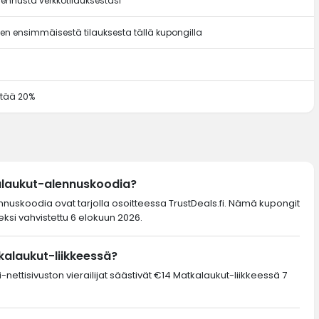
ennusta verkkotilauksestasi
en ensimmäisestä tilauksesta tällä kupongilla
ästää 20%
alaukut-alennuskoodia?
ennuskoodia ovat tarjolla osoitteessa TrustDeals.fi. Nämä kupongit
ksi vahvistettu 6 elokuun 2026.
kalaukut-liikkeessä?
-nettisivuston vierailijat säästivät €14 Matkalaukut-liikkeessä 7