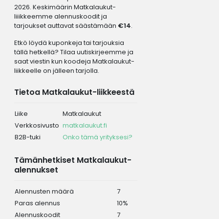
2026. Keskimäärin Matkalaukut-
liiikkeemme alennuskoodit ja
tarjoukset auttavat säästämään
€14
.
Etkö löydä kuponkeja tai tarjouksia
tällä hetkellä? Tilaa uutiskirjeemme ja
saat viestin kun koodeja Matkalaukut-
liikkeelle on jälleen tarjolla.
Tietoa Matkalaukut-liikkeestä
Liike
Matkalaukut
Verkkosivusto
matkalaukut.fi
B2B-tuki
Onko tämä yrityksesi?
Tämänhetkiset Matkalaukut-
alennukset
Alennusten määrä
7
Paras alennus
10%
Alennuskoodit
7