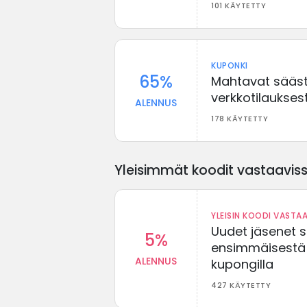
101 KÄYTETTY
KUPONKI
65%
Mahtavat sääst
verkkotilaukses
ALENNUS
178 KÄYTETTY
Yleisimmät koodit vastaavissa
YLEISIN KOODI VASTAA
Uudet jäsenet 
5%
ensimmäisestä t
ALENNUS
kupongilla
427 KÄYTETTY