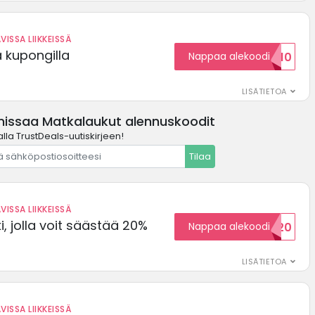
VISSA LIIKKEISSÄ
ä kupongilla
Nappaa alekoodi
KOODID10
LISÄTIETOA
missaa Matkalaukut alennuskoodit
lla TrustDeals-uutiskirjeen!
Tilaa
VISSA LIIKKEISSÄ
, jolla voit säästää 20%
Nappaa alekoodi
WELCOME20
LISÄTIETOA
VISSA LIIKKEISSÄ