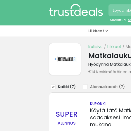
Suosittua:
A
Liikkeet
Kotisivu
Liikkeet
Ma
Matkalauku
Hyödynnä Matkalauku
€14 Keskimääräinen a
Kaikki (
7
)
Alennuskoodit (
7
)
KUPONKI
Käytä tätä Matk
SUPER
saadaksesi ilma
ALENNUS
mukana