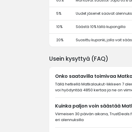
65%
Mahtavat säästöt! Jopa 65% al
5%
Uudet jäsenet saavat alennuks
10%
Säästä 10% tällä kupongilla
20%
Suosittu kuponki, jolla voit sä
Usein kysyttyä (FAQ)
Onko saatavilla toimivaa Matk
Tällä hetkellä Matkalaukut-liikkeen 7 al
voi hyödyntää 4850 kertaa ja ne on viime
Kuinka paljon voin säästää Mat
Viimeisen 30 päivän aikana, TrustDeals.fi
eri alennuksilla