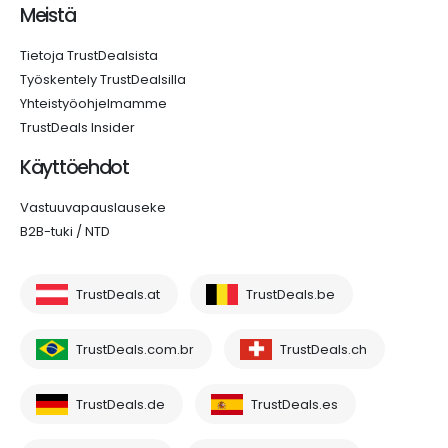
Meistä
Tietoja TrustDealsista
Työskentely TrustDealsilla
Yhteistyöohjelmamme
TrustDeals Insider
Käyttöehdot
Vastuuvapauslauseke
B2B-tuki / NTD
TrustDeals.at
TrustDeals.be
TrustDeals.com.br
TrustDeals.ch
TrustDeals.de
TrustDeals.es