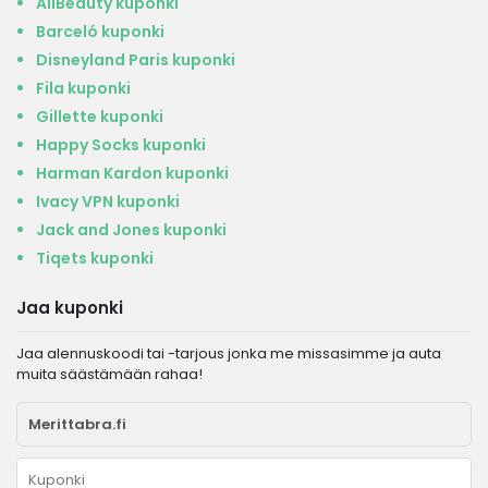
AllBeauty kuponki
Barceló kuponki
Disneyland Paris kuponki
Fila kuponki
Gillette kuponki
Happy Socks kuponki
Harman Kardon kuponki
Ivacy VPN kuponki
Jack and Jones kuponki
Tiqets kuponki
Jaa kuponki
Jaa alennuskoodi tai -tarjous jonka me missasimme ja auta
muita säästämään rahaa!