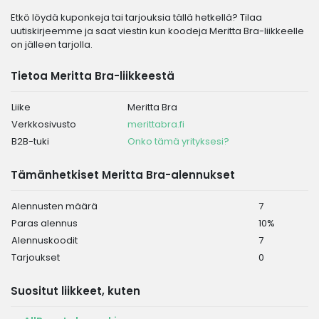
Etkö löydä kuponkeja tai tarjouksia tällä hetkellä? Tilaa
uutiskirjeemme ja saat viestin kun koodeja Meritta Bra-liikkeelle
on jälleen tarjolla.
Tietoa Meritta Bra-liikkeestä
Liike
Meritta Bra
Verkkosivusto
merittabra.fi
B2B-tuki
Onko tämä yrityksesi?
Tämänhetkiset Meritta Bra-alennukset
Alennusten määrä
7
Paras alennus
10%
Alennuskoodit
7
Tarjoukset
0
Suositut liikkeet, kuten