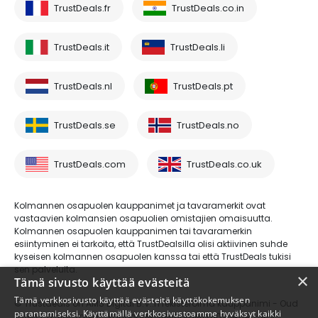
TrustDeals.fr
TrustDeals.co.in
TrustDeals.it
TrustDeals.li
TrustDeals.nl
TrustDeals.pt
TrustDeals.se
TrustDeals.no
TrustDeals.com
TrustDeals.co.uk
Kolmannen osapuolen kauppanimet ja tavaramerkit ovat
vastaavien kolmansien osapuolien omistajien omaisuutta.
Kolmannen osapuolen kauppanimen tai tavaramerkin
esiintyminen ei tarkoita, että TrustDealsilla olisi aktiivinen suhde
kyseisen kolmannen osapuolen kanssa tai että TrustDeals tukisi
sen palveluita.
×
Tämä sivusto käyttää evästeitä
Tämä verkkosivusto käyttää evästeitä käyttökokemuksen
© Trustdeals on AMS Digital B.V.:n rekisteröimä kauppanimi - Oud
parantamiseksi. Käyttämällä verkkosivustoamme hyväksyt kaikki
Laren 1, 1251BL, Laren - kaupparekisterinumero 80264174 - ALV-