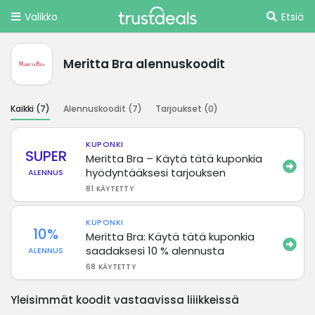
Valikko
Etsiä
Meritta Bra alennuskoodit
Kaikki (
7
)
Alennuskoodit (
7
)
Tarjoukset (
0
)
KUPONKI
SUPER
Meritta Bra – Käytä tätä kuponkia
hyödyntääksesi tarjouksen
ALENNUS
81 KÄYTETTY
KUPONKI
10%
Meritta Bra: Käytä tätä kuponkia
saadaksesi 10 % alennusta
ALENNUS
68 KÄYTETTY
Yleisimmät koodit vastaavissa liiikkeissä