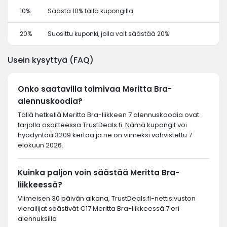
10%
Säästä 10% tällä kupongilla
20%
Suosittu kuponki, jolla voit säästää 20%
Usein kysyttyä (FAQ)
Onko saatavilla toimivaa Meritta Bra-
alennuskoodia?
Tällä hetkellä Meritta Bra-liikkeen 7 alennuskoodia ovat
tarjolla osoitteessa TrustDeals.fi. Nämä kupongit voi
hyödyntää 3209 kertaa ja ne on viimeksi vahvistettu 7
elokuun 2026.
Kuinka paljon voin säästää Meritta Bra-
liikkeessä?
Viimeisen 30 päivän aikana, TrustDeals.fi-nettisivuston
vierailijat säästivät €17 Meritta Bra-liikkeessä 7 eri
alennuksilla