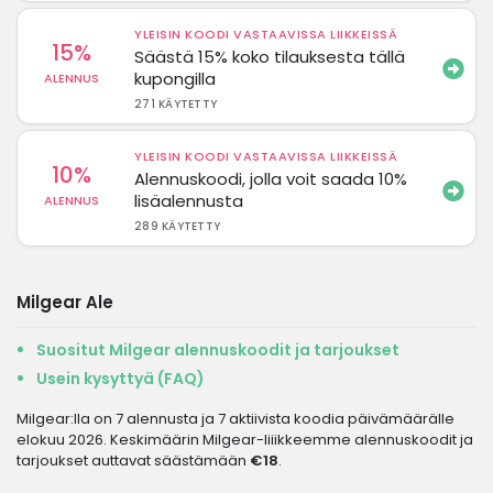
YLEISIN KOODI VASTAAVISSA LIIKKEISSÄ
15%
Säästä 15% koko tilauksesta tällä
kupongilla
ALENNUS
271 KÄYTETTY
YLEISIN KOODI VASTAAVISSA LIIKKEISSÄ
10%
Alennuskoodi, jolla voit saada 10%
lisäalennusta
ALENNUS
289 KÄYTETTY
Milgear Ale
Suositut Milgear alennuskoodit ja tarjoukset
Usein kysyttyä (FAQ)
Milgear:lla on 7 alennusta ja 7 aktiivista koodia päivämäärälle
elokuu 2026. Keskimäärin Milgear-liiikkeemme alennuskoodit ja
tarjoukset auttavat säästämään
€18
.