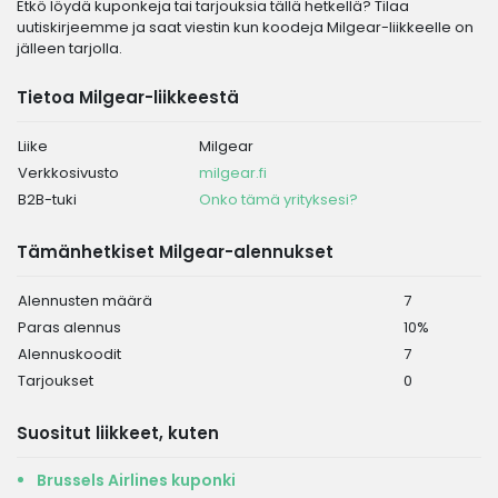
Etkö löydä kuponkeja tai tarjouksia tällä hetkellä? Tilaa
uutiskirjeemme ja saat viestin kun koodeja Milgear-liikkeelle on
jälleen tarjolla.
Tietoa Milgear-liikkeestä
Liike
Milgear
Verkkosivusto
milgear.fi
B2B-tuki
Onko tämä yrityksesi?
Tämänhetkiset Milgear-alennukset
Alennusten määrä
7
Paras alennus
10%
Alennuskoodit
7
Tarjoukset
0
Suositut liikkeet, kuten
Brussels Airlines kuponki