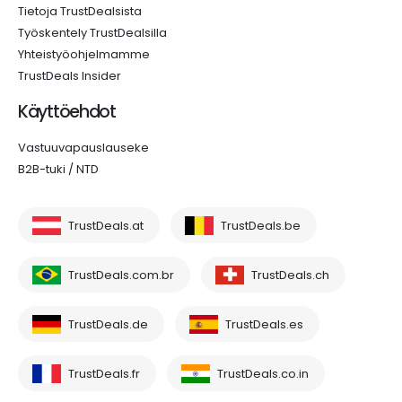
Tietoja TrustDealsista
Työskentely TrustDealsilla
Yhteistyöohjelmamme
TrustDeals Insider
Käyttöehdot
Vastuuvapauslauseke
B2B-tuki / NTD
TrustDeals.at
TrustDeals.be
TrustDeals.com.br
TrustDeals.ch
TrustDeals.de
TrustDeals.es
TrustDeals.fr
TrustDeals.co.in