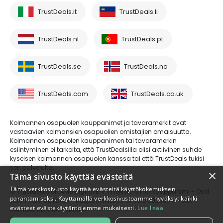
TrustDeals.it
TrustDeals.li
TrustDeals.nl
TrustDeals.pt
TrustDeals.se
TrustDeals.no
TrustDeals.com
TrustDeals.co.uk
Kolmannen osapuolen kauppanimet ja tavaramerkit ovat
vastaavien kolmansien osapuolien omistajien omaisuutta.
Kolmannen osapuolen kauppanimen tai tavaramerkin
esiintyminen ei tarkoita, että TrustDealsilla olisi aktiivinen suhde
kyseisen kolmannen osapuolen kanssa tai että TrustDeals tukisi
sen palveluita.
×
Tämä sivusto käyttää evästeitä
Tämä verkkosivusto käyttää evästeitä käyttökokemuksen
© Trustdeals on AMS Digital B.V.:n rekisteröimä kauppanimi - Oud
parantamiseksi. Käyttämällä verkkosivustoamme hyväksyt kaikki
Laren 1, 1251BL, Laren - kaupparekisterinumero 80264174 - ALV-
evästeet evästekäytäntöjemme mukaisesti.
Lue lisää
numero: NL861609360B01