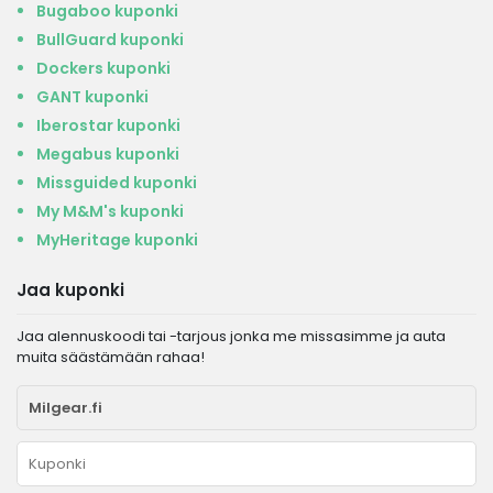
Bugaboo kuponki
BullGuard kuponki
Dockers kuponki
GANT kuponki
Iberostar kuponki
Megabus kuponki
Missguided kuponki
My M&M's kuponki
MyHeritage kuponki
Jaa kuponki
Jaa alennuskoodi tai -tarjous jonka me missasimme ja auta
muita säästämään rahaa!