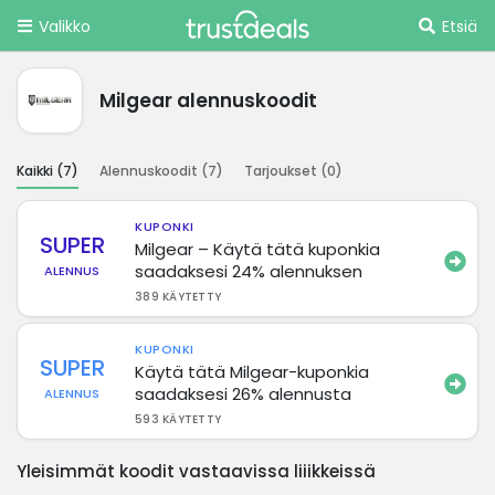
Valikko
Etsiä
Milgear alennuskoodit
Kaikki (
7
)
Alennuskoodit (
7
)
Tarjoukset (
0
)
KUPONKI
SUPER
Milgear – Käytä tätä kuponkia
saadaksesi 24% alennuksen
ALENNUS
389 KÄYTETTY
KUPONKI
SUPER
Käytä tätä Milgear-kuponkia
saadaksesi 26% alennusta
ALENNUS
593 KÄYTETTY
Yleisimmät koodit vastaavissa liiikkeissä