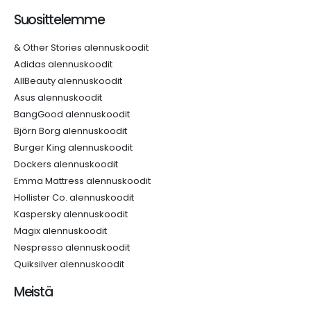
Suosittelemme
& Other Stories alennuskoodit
Adidas alennuskoodit
AllBeauty alennuskoodit
Asus alennuskoodit
BangGood alennuskoodit
Björn Borg alennuskoodit
Burger King alennuskoodit
Dockers alennuskoodit
Emma Mattress alennuskoodit
Hollister Co. alennuskoodit
Kaspersky alennuskoodit
Magix alennuskoodit
Nespresso alennuskoodit
Quiksilver alennuskoodit
Meistä