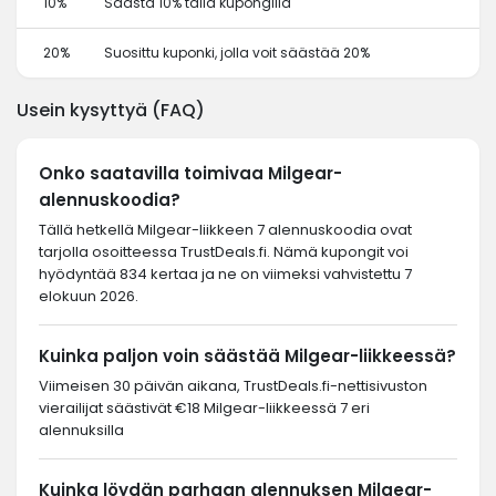
10%
Säästä 10% tällä kupongilla
20%
Suosittu kuponki, jolla voit säästää 20%
Usein kysyttyä (FAQ)
Onko saatavilla toimivaa Milgear-
alennuskoodia?
Tällä hetkellä Milgear-liikkeen 7 alennuskoodia ovat
tarjolla osoitteessa TrustDeals.fi. Nämä kupongit voi
hyödyntää 834 kertaa ja ne on viimeksi vahvistettu 7
elokuun 2026.
Kuinka paljon voin säästää Milgear-liikkeessä?
Viimeisen 30 päivän aikana, TrustDeals.fi-nettisivuston
vierailijat säästivät €18 Milgear-liikkeessä 7 eri
alennuksilla
Kuinka löydän parhaan alennuksen Milgear-