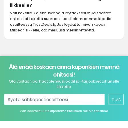
liikkeelle?
Voit kokeilla 7 alennuskoodia löytääksesi millä säästät
eniten, tai kokeilla suoraan suosittelemaamme koodia
osoitteessa TrustDeals.fi. Jos löydät toimivan koodin
Milgear-liikkelle, ota mieluusti meihin yhteyttä.
Älä enää koskaan anna kuponkien mennä
ohitsesi!
Ota vastaan parhaat alennuskoodit ja -tarjoukset tuhansille
liikkeille
TILAA
Voit lopettaa uutiskirjeemme tilauksen milloin tahansa