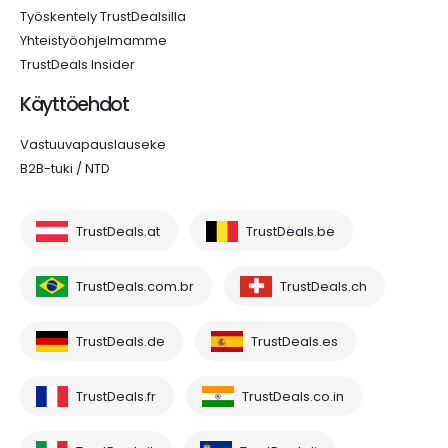
Työskentely TrustDealsilla
Yhteistyöohjelmamme
TrustDeals Insider
Käyttöehdot
Vastuuvapauslauseke
B2B-tuki / NTD
TrustDeals.at
TrustDeals.be
TrustDeals.com.br
TrustDeals.ch
TrustDeals.de
TrustDeals.es
TrustDeals.fr
TrustDeals.co.in