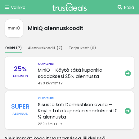
Valikko
Etsiä
MiniQ alennuskoodit
Kaikki (
7
)
Alennuskoodit (
7
)
Tarjoukset (
0
)
KUPONKI
25%
MiniQ – Käytä tätä kuponkia
saadaksesi 25% alennusta
ALENNUS
493 KÄYTETTY
KUPONKI
Sisusta koti Domestikan avulla –
SUPER
Käytä tätä kuponkia saadaksesi 10
ALENNUS
% alennusta
220 KÄYTETTY
Yleisimmät koodit vastaavissa liiikkeissä