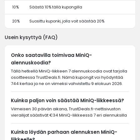
10%
Säästä 10% tällä kupongilla
20%
Suosittu kuponki, jolla voit säästää 20%
Usein kysyttyä (FAQ)
Onko saatavilla toimivaa MiniQ-
alennuskoodia?
Tällä hetkellä MiniQ-liikkeen 7 alennuskoodia ovat tarjolla
osoitteessa TrustDeals.fi. Nämä kupongit voi hyödyntää
744 kertaa ja ne on viimeksi vahvistettu 9 elokuun 2026.
Kuinka paljon voin säästää MiniQ-liikkeessä?
Viimeisen 30 päivän aikana, TrustDeals.fi-nettisivuston
vierailijat säästivät €34 MiniQ-liikkeessä 7 eri alennuksilla
Kuinka löydän parhaan alennuksen MiniQ-
liikkeelle?