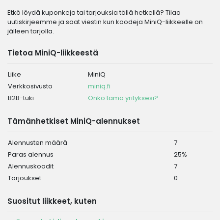
Etkö löydä kuponkeja tai tarjouksia tällä hetkellä? Tilaa
uutiskirjeemme ja saat viestin kun koodeja MiniQ-liikkeelle on
jälleen tarjolla.
Tietoa MiniQ-liikkeestä
Liike
MiniQ
Verkkosivusto
miniq.fi
B2B-tuki
Onko tämä yrityksesi?
Tämänhetkiset MiniQ-alennukset
Alennusten määrä
7
Paras alennus
25%
Alennuskoodit
7
Tarjoukset
0
Suositut liikkeet, kuten