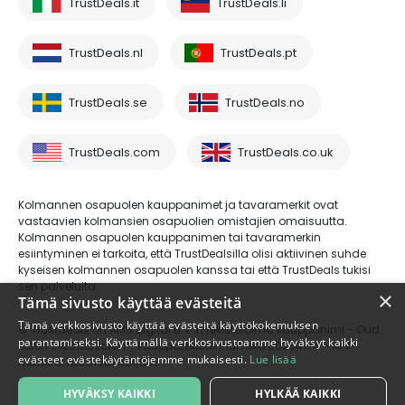
TrustDeals.it
TrustDeals.li
TrustDeals.nl
TrustDeals.pt
TrustDeals.se
TrustDeals.no
TrustDeals.com
TrustDeals.co.uk
Kolmannen osapuolen kauppanimet ja tavaramerkit ovat
vastaavien kolmansien osapuolien omistajien omaisuutta.
Kolmannen osapuolen kauppanimen tai tavaramerkin
esiintyminen ei tarkoita, että TrustDealsilla olisi aktiivinen suhde
kyseisen kolmannen osapuolen kanssa tai että TrustDeals tukisi
sen palveluita.
×
Tämä sivusto käyttää evästeitä
Tämä verkkosivusto käyttää evästeitä käyttökokemuksen
© Trustdeals on AMS Digital B.V.:n rekisteröimä kauppanimi - Oud
parantamiseksi. Käyttämällä verkkosivustoamme hyväksyt kaikki
Laren 1, 1251BL, Laren - kaupparekisterinumero 80264174 - ALV-
evästeet evästekäytäntöjemme mukaisesti.
Lue lisää
numero: NL861609360B01
HYVÄKSY KAIKKI
HYLKÄÄ KAIKKI