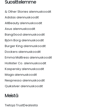
Suosittelemme
& Other Stories alennuskoodit
Adidas alennuskoodit
AllBeauty alennuskoodit
Asus alennuskoodit
BangGood alennuskoodit
Björn Borg alennuskoodit
Burger King alennuskoodit
Dockers alennuskoodit
Emma Mattress alennuskoodit
Hollister Co. alennuskoodit
Kaspersky alennuskoodit
Magix alennuskoodit
Nespresso alennuskoodit
Quiksilver alennuskoodit
Meistä
Tietoja TrustDealsista