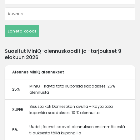
Lähetä koodi
Suositut MiniQ-alennuskoodit ja -tarjoukset 9
elokuun 2026
Alennus
MiniQ alennukset
MiniQ – Käytä tätä kuponkia saadaksesi 25%
25%
alennusta
Sisusta koti Domestikan avulla – Käytä tätä
SUPER
kuponkia saadaksesi 10 % alennusta
Uudet jäsenet saavat alennuksen ensimmäisestä
5%
tilauksesta tällä kupongilla