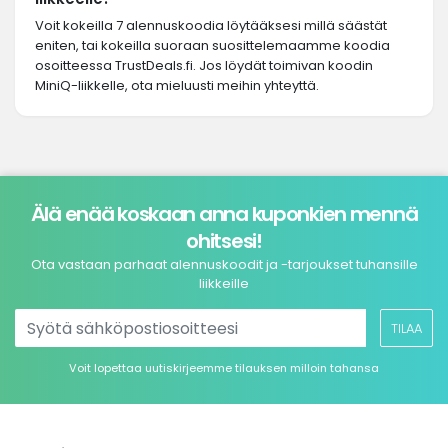
Voit kokeilla 7 alennuskoodia löytääksesi millä säästät
eniten, tai kokeilla suoraan suosittelemaamme koodia
osoitteessa TrustDeals.fi. Jos löydät toimivan koodin
MiniQ-liikkelle, ota mieluusti meihin yhteyttä.
Älä enää koskaan anna kuponkien mennä
ohitsesi!
Ota vastaan parhaat alennuskoodit ja -tarjoukset tuhansille
liikkeille
TILAA
Voit lopettaa uutiskirjeemme tilauksen milloin tahansa