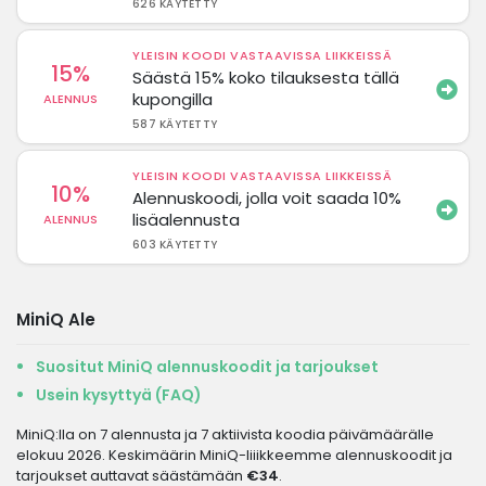
626 KÄYTETTY
YLEISIN KOODI VASTAAVISSA LIIKKEISSÄ
15%
Säästä 15% koko tilauksesta tällä
kupongilla
ALENNUS
587 KÄYTETTY
YLEISIN KOODI VASTAAVISSA LIIKKEISSÄ
10%
Alennuskoodi, jolla voit saada 10%
lisäalennusta
ALENNUS
603 KÄYTETTY
MiniQ Ale
Suositut MiniQ alennuskoodit ja tarjoukset
Usein kysyttyä (FAQ)
MiniQ:lla on 7 alennusta ja 7 aktiivista koodia päivämäärälle
elokuu 2026. Keskimäärin MiniQ-liiikkeemme alennuskoodit ja
tarjoukset auttavat säästämään
€34
.