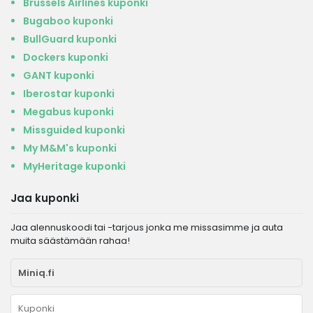
Brussels Airlines kuponki
Bugaboo kuponki
BullGuard kuponki
Dockers kuponki
GANT kuponki
Iberostar kuponki
Megabus kuponki
Missguided kuponki
My M&M's kuponki
MyHeritage kuponki
Jaa kuponki
Jaa alennuskoodi tai -tarjous jonka me missasimme ja auta
muita säästämään rahaa!