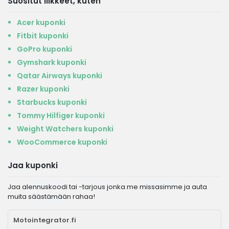
Suositut liikkeet, kuten
Acer kuponki
Fitbit kuponki
GoPro kuponki
Gymshark kuponki
Qatar Airways kuponki
Razer kuponki
Starbucks kuponki
Tommy Hilfiger kuponki
Weight Watchers kuponki
WooCommerce kuponki
Jaa kuponki
Jaa alennuskoodi tai -tarjous jonka me missasimme ja auta
muita säästämään rahaa!