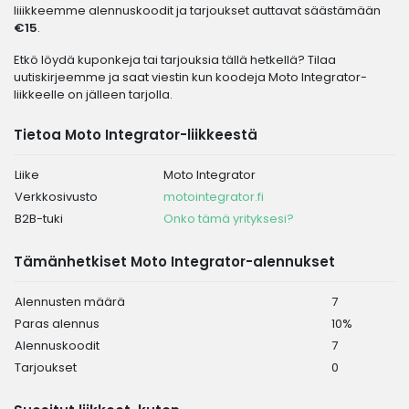
liiikkeemme alennuskoodit ja tarjoukset auttavat säästämään
€15
.
Etkö löydä kuponkeja tai tarjouksia tällä hetkellä? Tilaa
uutiskirjeemme ja saat viestin kun koodeja Moto Integrator-
liikkeelle on jälleen tarjolla.
Tietoa Moto Integrator-liikkeestä
Liike
Moto Integrator
Verkkosivusto
motointegrator.fi
B2B-tuki
Onko tämä yrityksesi?
Tämänhetkiset Moto Integrator-alennukset
Alennusten määrä
7
Paras alennus
10%
Alennuskoodit
7
Tarjoukset
0