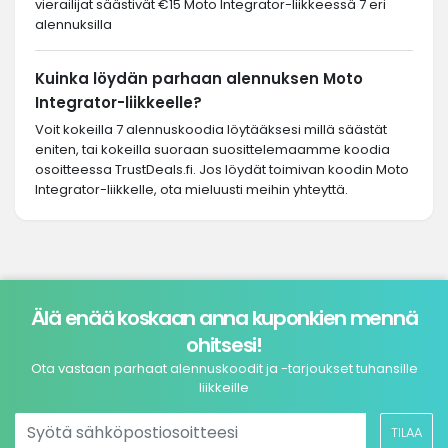
vierailijat säästivät €15 Moto Integrator-liikkeessä 7 eri
alennuksilla
Kuinka löydän parhaan alennuksen Moto
Integrator-liikkeelle?
Voit kokeilla 7 alennuskoodia löytääksesi millä säästät
eniten, tai kokeilla suoraan suosittelemaamme koodia
osoitteessa TrustDeals.fi. Jos löydät toimivan koodin Moto
Integrator-liikkelle, ota mieluusti meihin yhteyttä.
Älä enää koskaan anna kuponkien mennä
ohitsesi!
Ota vastaan parhaat alennuskoodit ja -tarjoukset tuhansille
liikkeille
TILAA