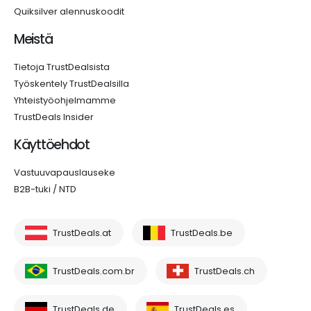
Quiksilver alennuskoodit
Meistä
Tietoja TrustDealsista
Työskentely TrustDealsilla
Yhteistyöohjelmamme
TrustDeals Insider
Käyttöehdot
Vastuuvapauslauseke
B2B-tuki / NTD
TrustDeals.at
TrustDeals.be
TrustDeals.com.br
TrustDeals.ch
TrustDeals.de
TrustDeals.es