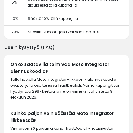
5%
tilauksesta tällä kupongilla
10%
Säästä 10% tällä kupongilla
20%
Suosittu kuponki, jolla voit säästää 20%
Usein kysyttyä (FAQ)
Onko saatavilla toimivaa Moto Integrator-
alennuskoodia?
Tällä hetkellä Moto Integrator-liikkeen 7 alennuskoodia
ovat tarjolla osoitteessa TrustDeals.fi. Nämä kupongit voi
hyödyntää 2987 kertaa ja ne on viimeksi vahvistettu 9
elokuun 2026.
Kuinka paljon voin säästää Moto Integrator-
liikkeessä?
Viimeisen 30 päivän aikana, TrustDeals.fi-nettisivuston