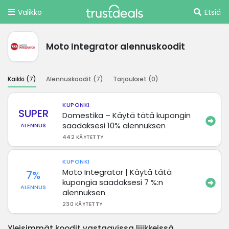
Valikko
Etsiä
Moto Integrator alennuskoodit
Kaikki (
7
)
Alennuskoodit (
7
)
Tarjoukset (
0
)
KUPONKI
SUPER
Domestika – Käytä tätä kupongin
saadaksesi 10% alennuksen
ALENNUS
442 KÄYTETTY
KUPONKI
Moto Integrator | Käytä tätä
7%
kupongia saadaksesi 7 %:n
ALENNUS
alennuksen
230 KÄYTETTY
Yleisimmät koodit vastaavissa liiikkeissä