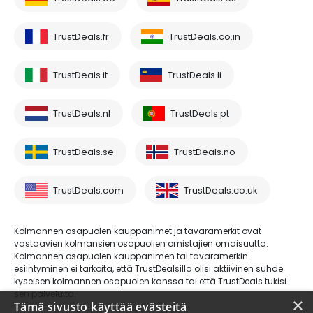
TrustDeals.fr
TrustDeals.co.in
TrustDeals.it
TrustDeals.li
TrustDeals.nl
TrustDeals.pt
TrustDeals.se
TrustDeals.no
TrustDeals.com
TrustDeals.co.uk
Kolmannen osapuolen kauppanimet ja tavaramerkit ovat
vastaavien kolmansien osapuolien omistajien omaisuutta.
Kolmannen osapuolen kauppanimen tai tavaramerkin
esiintyminen ei tarkoita, että TrustDealsilla olisi aktiivinen suhde
kyseisen kolmannen osapuolen kanssa tai että TrustDeals tukisi
sen palveluita.
×
Tämä sivusto käyttää evästeitä