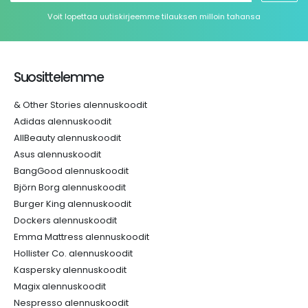
Voit lopettaa uutiskirjeemme tilauksen milloin tahansa
Suosittelemme
& Other Stories alennuskoodit
Adidas alennuskoodit
AllBeauty alennuskoodit
Asus alennuskoodit
BangGood alennuskoodit
Björn Borg alennuskoodit
Burger King alennuskoodit
Dockers alennuskoodit
Emma Mattress alennuskoodit
Hollister Co. alennuskoodit
Kaspersky alennuskoodit
Magix alennuskoodit
Nespresso alennuskoodit