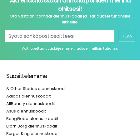
Älä enää koskaan anna kuponkien mennä
ohitsesi!
Ota vastaan parhaat alennuskoodit ja -tarjoukset tuhansille
liikkeille
TILAA
Voit lopettaa uutiskirjeemme tilauksen milloin tahansa
Suosittelemme
& Other Stories alennuskoodit
Adidas alennuskoodit
AllBeauty alennuskoodit
Asus alennuskoodit
BangGood alennuskoodit
Björn Borg alennuskoodit
Burger King alennuskoodit