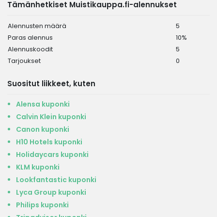
Tämänhetkiset Muistikauppa.fi-alennukset
Alennusten määrä
5
Paras alennus
10%
Alennuskoodit
5
Tarjoukset
0
Suositut liikkeet, kuten
Alensa kuponki
Calvin Klein kuponki
Canon kuponki
H10 Hotels kuponki
Holidaycars kuponki
KLM kuponki
Lookfantastic kuponki
Lyca Group kuponki
Philips kuponki