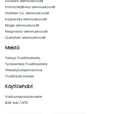
Dockers alennuskoodit
Emma Mattress alennuskoodit
Hollister Co. alennuskoodit
Kaspersky alennuskoodit
Magix alennuskoodit
Nespresso alennuskoodit
Quiksilver alennuskoodit
Meistä
Tietoja TrustDealsista
Työskentely TrustDealsilla
Yhteistyöohjelmamme
TrustDeals Insider
Käyttöehdot
Vastuuvapauslauseke
B2B-tuki / NTD