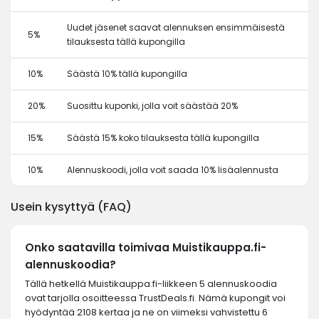
Uudet jäsenet saavat alennuksen ensimmäisestä
5%
tilauksesta tällä kupongilla
10%
Säästä 10% tällä kupongilla
20%
Suosittu kuponki, jolla voit säästää 20%
15%
Säästä 15% koko tilauksesta tällä kupongilla
10%
Alennuskoodi, jolla voit saada 10% lisäalennusta
Usein kysyttyä (FAQ)
Onko saatavilla toimivaa Muistikauppa.fi-
alennuskoodia?
Tällä hetkellä Muistikauppa.fi-liikkeen 5 alennuskoodia
ovat tarjolla osoitteessa TrustDeals.fi. Nämä kupongit voi
hyödyntää 2108 kertaa ja ne on viimeksi vahvistettu 6