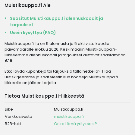
Muistikauppa.fi Ale
Suositut Muistikauppa.fi alennuskoodit ja
tarjoukset
Usein kysyttyä (FAQ)
Muistikauppa.fi:lla on 5 alennusta ja 5 aktiivista koodia
päivämäärälle elokuu 2026. Keskimäärin Muistikauppa.fi-
liiikkeemme alennuskoodit ja tarjoukset auttavat säästämään
€18
.
Etkö löydä kuponkeja tai tarjouksia tällä hetkellä? Tilaa
uutiskirjeemme ja saat viestin kun koodeja Muistikauppa.fi-
liikkeelle on jälleen tarjolla.
Tietoa Muistikauppa.fi-liikkeestä
Liike
Muistikauppa.fi
Verkkosivusto
muistikauppa.fi
B2B-tuki
Onko tämä yrityksesi?