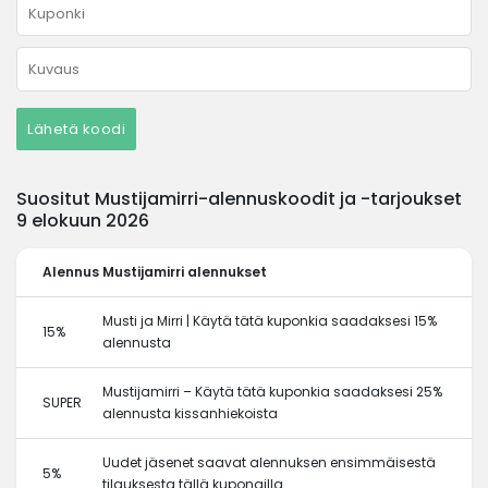
Lähetä koodi
Suositut Mustijamirri-alennuskoodit ja -tarjoukset
9 elokuun 2026
Alennus
Mustijamirri alennukset
Musti ja Mirri | Käytä tätä kuponkia saadaksesi 15%
15%
alennusta
Mustijamirri – Käytä tätä kuponkia saadaksesi 25%
SUPER
alennusta kissanhiekoista
Uudet jäsenet saavat alennuksen ensimmäisestä
5%
tilauksesta tällä kupongilla