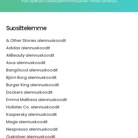
Voit lopettaa uutiskirjeemme tilauksen milloin tahansa
Suosittelemme
& Other Stories alennuskoodit
Adidas alennuskoodit
AllBeauty alennuskoodit
Asus alennuskoodit
BangGood alennuskoodit
Björn Borg alennuskoodit
Burger King alennuskoodit
Dockers alennuskoodit
Emma Mattress alennuskoodit
Hollister Co. alennuskoodit
Kaspersky alennuskoodit
Magix alennuskoodit
Nespresso alennuskoodit
Quiksilver alennuskoodit