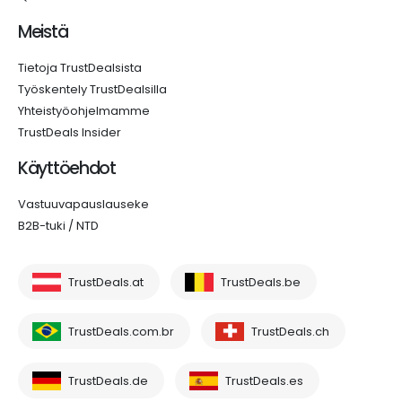
Meistä
Tietoja TrustDealsista
Työskentely TrustDealsilla
Yhteistyöohjelmamme
TrustDeals Insider
Käyttöehdot
Vastuuvapauslauseke
B2B-tuki / NTD
TrustDeals.at
TrustDeals.be
TrustDeals.com.br
TrustDeals.ch
TrustDeals.de
TrustDeals.es