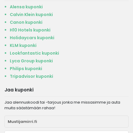
Alensa kuponki
Calvin Klein kuponki
Canon kuponki
H10 Hotels kuponki
Holidaycars kuponki
KLM kuponki
Lookfantastic kuponki
Lyca Group kuponki
Philips kuponki
Tripadvisor kuponki
Jaa kuponki
Jaa alennuskoodi tai -tarjous jonka me missasimme ja auta
muita säästämään rahaa!