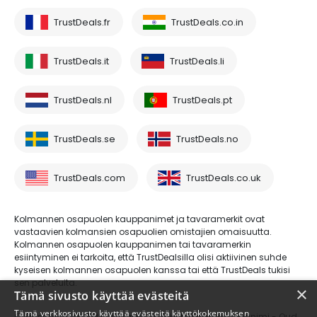
TrustDeals.fr
TrustDeals.co.in
TrustDeals.it
TrustDeals.li
TrustDeals.nl
TrustDeals.pt
TrustDeals.se
TrustDeals.no
TrustDeals.com
TrustDeals.co.uk
Kolmannen osapuolen kauppanimet ja tavaramerkit ovat
vastaavien kolmansien osapuolien omistajien omaisuutta.
Kolmannen osapuolen kauppanimen tai tavaramerkin
esiintyminen ei tarkoita, että TrustDealsilla olisi aktiivinen suhde
kyseisen kolmannen osapuolen kanssa tai että TrustDeals tukisi
sen palveluita.
×
Tämä sivusto käyttää evästeitä
Tämä verkkosivusto käyttää evästeitä käyttökokemuksen
© Trustdeals on AMS Digital B.V.:n rekisteröimä kauppanimi - Oud