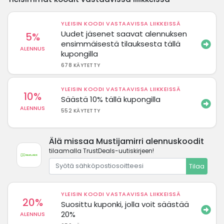
YLEISIN KOODI VASTAAVISSA LIIKKEISSÄ
Uudet jäsenet saavat alennuksen
5%
ensimmäisestä tilauksesta tällä
ALENNUS
kupongilla
678 KÄYTETTY
YLEISIN KOODI VASTAAVISSA LIIKKEISSÄ
10%
Säästä 10% tällä kupongilla
ALENNUS
552 KÄYTETTY
Älä missaa Mustijamirri alennuskoodit
tilaamalla TrustDeals-uutiskirjeen!
Tilaa
YLEISIN KOODI VASTAAVISSA LIIKKEISSÄ
20%
Suosittu kuponki, jolla voit säästää
20%
ALENNUS