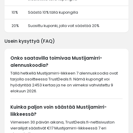
10%
Säästä 10% tällä kupongilla
20%
Suosittu kuponki, jolla voit säästää 20%
Usein kysyttyä (FAQ)
Onko saatavilla toimivaa Mustijamirri-
alennuskoodia?
Tällä hetkellä Mustijamirri-liikkeen 7 alennuskoodia ovat
tarjolla osoitteessa TrustDeals.fi. Nämä kupongit voi
hyödyntää 2453 kertaa ja ne on viimeksi vahvistettu 9
elokuun 2026.
Kuinka paljon voin säästää Mustijamirri-
liikkeessä?
Viimeisen 30 päivän aikana, TrustDeals.fi-nettisivuston
vierailijat säästivät €17 Mustijamirri-liikkeessä 7 eri