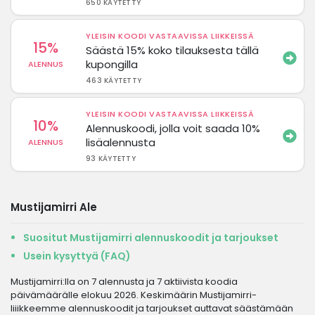
650 KÄYTETTY
YLEISIN KOODI VASTAAVISSA LIIKKEISSÄ
15%
Säästä 15% koko tilauksesta tällä
kupongilla
ALENNUS
463 KÄYTETTY
YLEISIN KOODI VASTAAVISSA LIIKKEISSÄ
10%
Alennuskoodi, jolla voit saada 10%
lisäalennusta
ALENNUS
93 KÄYTETTY
Mustijamirri Ale
Suositut Mustijamirri alennuskoodit ja tarjoukset
Usein kysyttyä (FAQ)
Mustijamirri:lla on 7 alennusta ja 7 aktiivista koodia
päivämäärälle elokuu 2026. Keskimäärin Mustijamirri-
liiikkeemme alennuskoodit ja tarjoukset auttavat säästämään