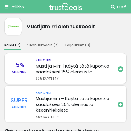
Valikko
Etsiä
Mustijamirri alennuskoodit
Kaikki (
7
)
Alennuskoodit (
7
)
Tarjoukset (
0
)
KUPONKI
15%
Musti ja Mirri | Käytä tätä kuponkia
saadaksesi 15% alennusta
ALENNUS
635 KÄYTETTY
KUPONKI
Mustijamirri – Käytä tätä kuponkia
SUPER
saadaksesi 25% alennusta
ALENNUS
kissanhiekoista
466 KÄYTETTY
Yleisimmät koodit vastaavissa liiikkeissä