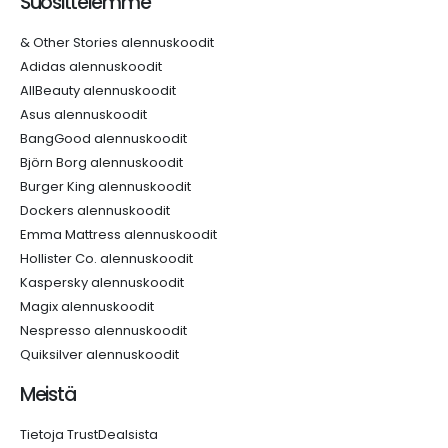
Suosittelemme
& Other Stories alennuskoodit
Adidas alennuskoodit
AllBeauty alennuskoodit
Asus alennuskoodit
BangGood alennuskoodit
Björn Borg alennuskoodit
Burger King alennuskoodit
Dockers alennuskoodit
Emma Mattress alennuskoodit
Hollister Co. alennuskoodit
Kaspersky alennuskoodit
Magix alennuskoodit
Nespresso alennuskoodit
Quiksilver alennuskoodit
Meistä
Tietoja TrustDealsista