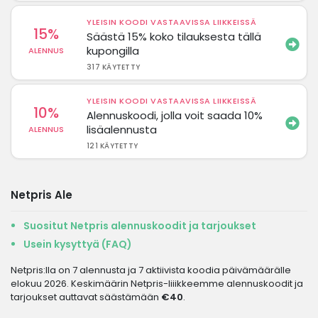
YLEISIN KOODI VASTAAVISSA LIIKKEISSÄ
15%
Säästä 15% koko tilauksesta tällä
kupongilla
ALENNUS
317 KÄYTETTY
YLEISIN KOODI VASTAAVISSA LIIKKEISSÄ
10%
Alennuskoodi, jolla voit saada 10%
lisäalennusta
ALENNUS
121 KÄYTETTY
Netpris Ale
Suositut Netpris alennuskoodit ja tarjoukset
Usein kysyttyä (FAQ)
Netpris:lla on 7 alennusta ja 7 aktiivista koodia päivämäärälle
elokuu 2026. Keskimäärin Netpris-liiikkeemme alennuskoodit ja
tarjoukset auttavat säästämään
€40
.