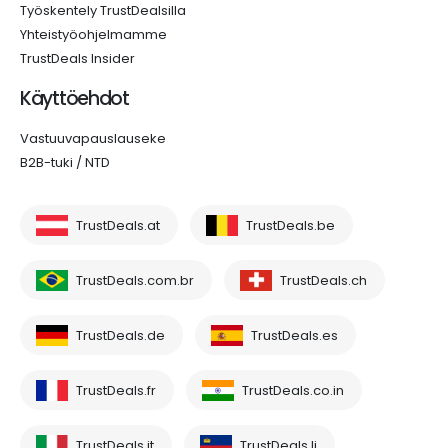
Työskentely TrustDealsilla
Yhteistyöohjelmamme
TrustDeals Insider
Käyttöehdot
Vastuuvapauslauseke
B2B-tuki / NTD
TrustDeals.at
TrustDeals.be
TrustDeals.com.br
TrustDeals.ch
TrustDeals.de
TrustDeals.es
TrustDeals.fr
TrustDeals.co.in
TrustDeals.it
TrustDeals.li