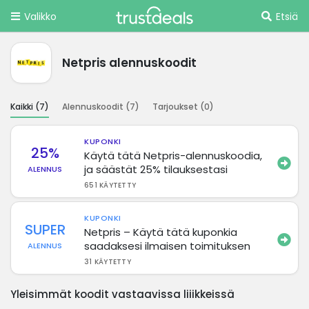
Valikko
Etsiä
Netpris alennuskoodit
Kaikki (
7
)
Alennuskoodit (
7
)
Tarjoukset (
0
)
KUPONKI
25%
Käytä tätä Netpris-alennuskoodia,
ja säästät 25% tilauksestasi
ALENNUS
651 KÄYTETTY
KUPONKI
SUPER
Netpris – Käytä tätä kuponkia
saadaksesi ilmaisen toimituksen
ALENNUS
31 KÄYTETTY
Yleisimmät koodit vastaavissa liiikkeissä