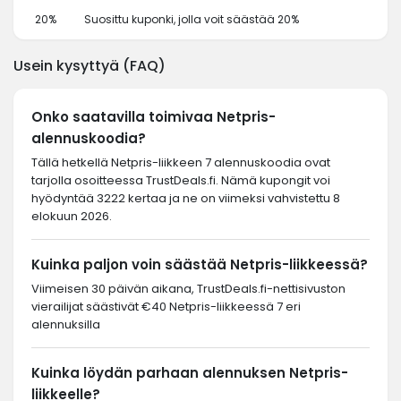
20%
Suosittu kuponki, jolla voit säästää 20%
Usein kysyttyä (FAQ)
Onko saatavilla toimivaa Netpris-
alennuskoodia?
Tällä hetkellä Netpris-liikkeen 7 alennuskoodia ovat
tarjolla osoitteessa TrustDeals.fi. Nämä kupongit voi
hyödyntää 3222 kertaa ja ne on viimeksi vahvistettu 8
elokuun 2026.
Kuinka paljon voin säästää Netpris-liikkeessä?
Viimeisen 30 päivän aikana, TrustDeals.fi-nettisivuston
vierailijat säästivät €40 Netpris-liikkeessä 7 eri
alennuksilla
Kuinka löydän parhaan alennuksen Netpris-
liikkeelle?