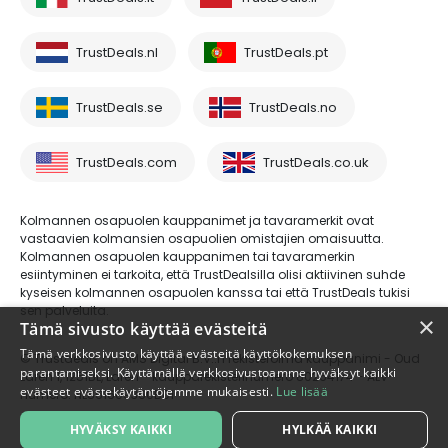
TrustDeals.nl
TrustDeals.pt
TrustDeals.se
TrustDeals.no
TrustDeals.com
TrustDeals.co.uk
Kolmannen osapuolen kauppanimet ja tavaramerkit ovat
vastaavien kolmansien osapuolien omistajien omaisuutta.
Kolmannen osapuolen kauppanimen tai tavaramerkin
esiintyminen ei tarkoita, että TrustDealsilla olisi aktiivinen suhde
kyseisen kolmannen osapuolen kanssa tai että TrustDeals tukisi
sen palveluita.
×
Tämä sivusto käyttää evästeitä
Tämä verkkosivusto käyttää evästeitä käyttökokemuksen
© Trustdeals on AMS Digital B.V.:n rekisteröimä kauppanimi - Oud
parantamiseksi. Käyttämällä verkkosivustoamme hyväksyt kaikki
Laren 1, 1251BL, Laren - kaupparekisterinumero 80264174 - ALV-
evästeet evästekäytäntöjemme mukaisesti.
Lue lisää
numero: NL861609360B01
HYVÄKSY KAIKKI
HYLKÄÄ KAIKKI