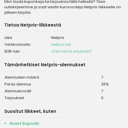
Etkö löydä kuponkeja tai tarjouksia tällä hetkellä? Tilaa
uutiskirjeemme ja saat viestin kun koodeja Netpris-liikkeelle on
jälleen tarjolla.
Tietoa Netpris-liikkeestä
Liike
Netpris
Verkkosivusto
netpris.net
B2B-tuki
Onko tämä yrityksesi?
Tämänhetkiset Netpris-alennukset
Alennusten määrä
7
Paras alennus
25%
Alennuskoodit
7
Tarjoukset
0
Suositut liikkeet, kuten
Avast kuponki