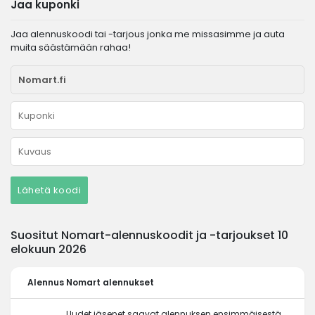
Jaa kuponki
Jaa alennuskoodi tai -tarjous jonka me missasimme ja auta
muita säästämään rahaa!
Lähetä koodi
Suositut Nomart-alennuskoodit ja -tarjoukset 10
elokuun 2026
Alennus
Nomart alennukset
Uudet jäsenet saavat alennuksen ensimmäisestä