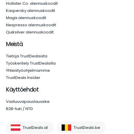
Hollister Co. alennuskoodit
Kaspersky alennuskoodit
Magix alennuskoodit
Nespresso alennuskoodit
Quiksilver alennuskoodit
Meistä
Tietoja TrustDealsista
Työskentely TrustDealsilla
Yhteistyöohjelmamme
TrustDeals Insider
Käyttöehdot
Vastuuvapauslauseke
B2B-tuki / NTD
TrustDeals.at
TrustDeals.be