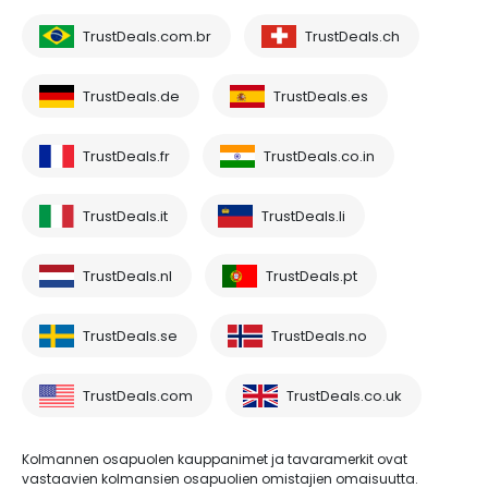
TrustDeals.com.br
TrustDeals.ch
TrustDeals.de
TrustDeals.es
TrustDeals.fr
TrustDeals.co.in
TrustDeals.it
TrustDeals.li
TrustDeals.nl
TrustDeals.pt
TrustDeals.se
TrustDeals.no
TrustDeals.com
TrustDeals.co.uk
Kolmannen osapuolen kauppanimet ja tavaramerkit ovat
vastaavien kolmansien osapuolien omistajien omaisuutta.