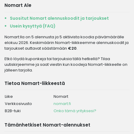
Nomart Ale
Suositut Nomart alennuskoodit ja tarjoukset
Usein kysyttyä (FAQ)
Nomart:lla on 5 alennusta ja 5 aktiivista koodia päivämäärälle
elokuu 2026. Keskimäärin Nomart-liiikkeemme alennuskoodit ja
tarjoukset auttavat säästämään
€20
.
Etkö löydä kuponkeja tai tarjouksia tällä hetkellä? Tilaa
uutiskirjeemme ja saat viestin kun koodeja Nomart-liikkeelle on
jälleen tarjolla.
Tietoa Nomart-liikkeestä
Liike
Nomart
Verkkosivusto
nomart.fi
B2B-tuki
Onko tämä yrityksesi?
Tämänhetkiset Nomart-alennukset