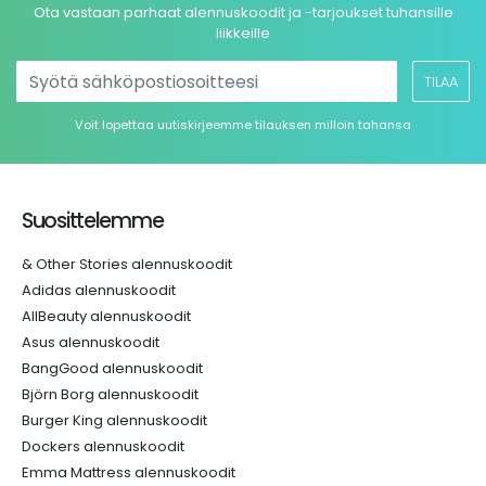
Ota vastaan parhaat alennuskoodit ja -tarjoukset tuhansille
liikkeille
TILAA
Voit lopettaa uutiskirjeemme tilauksen milloin tahansa
Suosittelemme
& Other Stories alennuskoodit
Adidas alennuskoodit
AllBeauty alennuskoodit
Asus alennuskoodit
BangGood alennuskoodit
Björn Borg alennuskoodit
Burger King alennuskoodit
Dockers alennuskoodit
Emma Mattress alennuskoodit