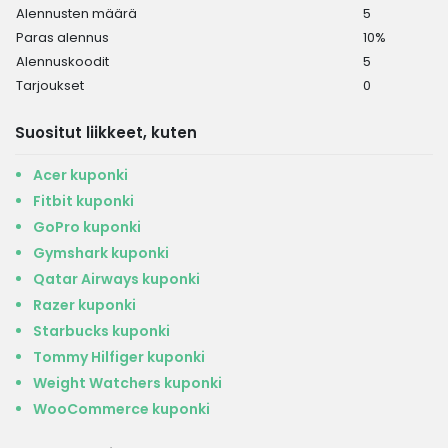
Alennusten määrä
5
Paras alennus
10%
Alennuskoodit
5
Tarjoukset
0
Suositut liikkeet, kuten
Acer kuponki
Fitbit kuponki
GoPro kuponki
Gymshark kuponki
Qatar Airways kuponki
Razer kuponki
Starbucks kuponki
Tommy Hilfiger kuponki
Weight Watchers kuponki
WooCommerce kuponki