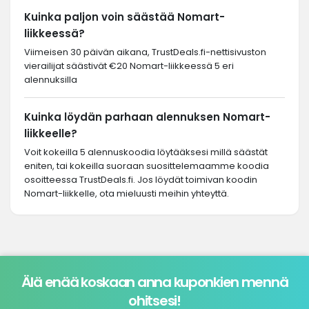
Kuinka paljon voin säästää Nomart-
liikkeessä?
Viimeisen 30 päivän aikana, TrustDeals.fi-nettisivuston
vierailijat säästivät €20 Nomart-liikkeessä 5 eri
alennuksilla
Kuinka löydän parhaan alennuksen Nomart-
liikkeelle?
Voit kokeilla 5 alennuskoodia löytääksesi millä säästät
eniten, tai kokeilla suoraan suosittelemaamme koodia
osoitteessa TrustDeals.fi. Jos löydät toimivan koodin
Nomart-liikkelle, ota mieluusti meihin yhteyttä.
Älä enää koskaan anna kuponkien mennä
ohitsesi!