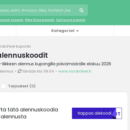
mazon kuponki
Nike Store kuponki
Samsung kuponki
Kategoriat
rdicFeel kuponki
alennuskoodit
liikkeen alennus kupongilla päivämäärälle elokuu 2026
alennus
tänään klo 09:04
www.nordicfeel.fi
Tarjoukset (
0
)
ytä tätä alennuskoodia
Nappaa alekoodi
NTJT
 alennusta