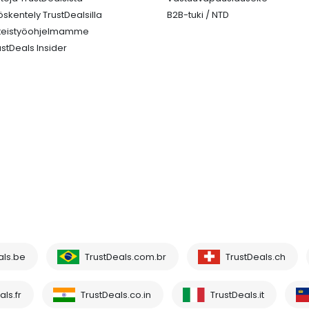
öskentely TrustDealsilla
B2B-tuki / NTD
teistyöohjelmamme
ustDeals Insider
als.be
TrustDeals.com.br
TrustDeals.ch
ls.fr
TrustDeals.co.in
TrustDeals.it