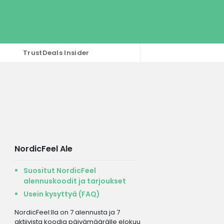
TrustDeals Insider
NordicFeel Ale
Suositut NordicFeel
alennuskoodit ja tarjoukset
Usein kysyttyä (FAQ)
NordicFeel:lla on 7 alennusta ja 7
aktiivista koodia päivämäärälle elokuu