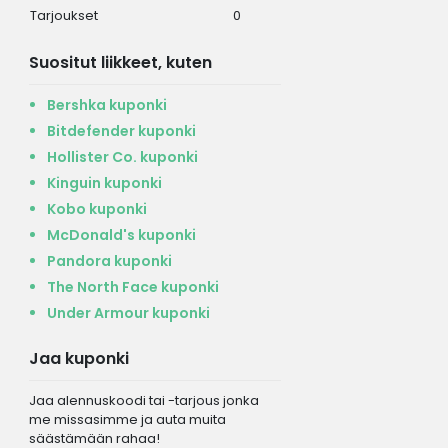
Tarjoukset
0
Suositut liikkeet, kuten
Bershka kuponki
Bitdefender kuponki
Hollister Co. kuponki
Kinguin kuponki
Kobo kuponki
McDonald's kuponki
Pandora kuponki
The North Face kuponki
Under Armour kuponki
Jaa kuponki
Jaa alennuskoodi tai -tarjous jonka
me missasimme ja auta muita
säästämään rahaa!