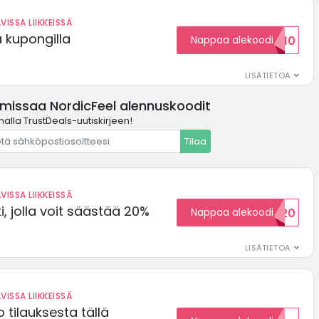
VISSA LIIKKEISSÄ
ä kupongilla
Nappaa alekoodi
KOODID10
LISÄTIETOA
 missaa NordicFeel alennuskoodit
malla TrustDeals-uutiskirjeen!
Tilaa
VISSA LIIKKEISSÄ
, jolla voit säästää 20%
Nappaa alekoodi
WELCOME20
LISÄTIETOA
VISSA LIIKKEISSÄ
 tilauksesta tällä