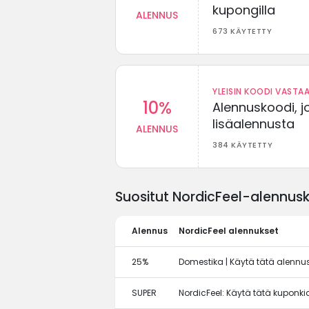
kupongilla
ALENNUS
673 KÄYTETTY
YLEISIN KOODI VASTAA
10%
Alennuskoodi, j
lisäalennusta
ALENNUS
384 KÄYTETTY
Suositut NordicFeel-alennusk
Alennus
NordicFeel alennukset
25%
Domestika | Käytä tätä alenn
SUPER
NordicFeel: Käytä tätä kuponk