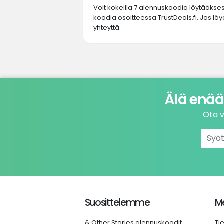
Voit kokeilla 7 alennuskoodia löytääkse
koodia osoitteessa TrustDeals.fi. Jos löy
yhteyttä.
Älä enää
Ota v
Suosittelemme
Me
& Other Stories alennuskoodit
Ti