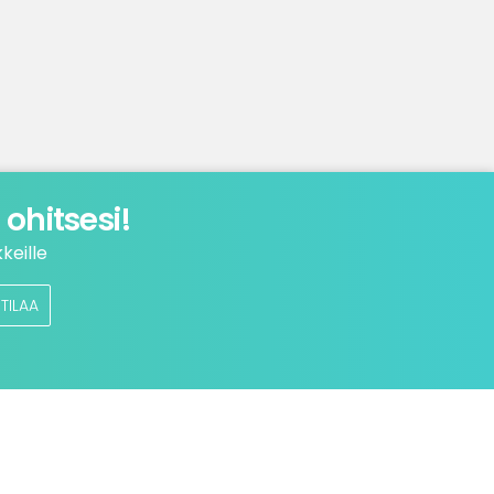
ohitsesi!
keille
TILAA