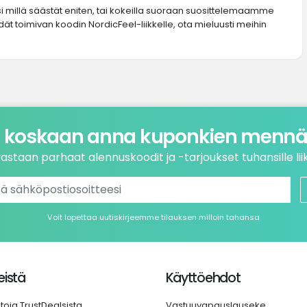
si millä säästät eniten, tai kokeilla suoraan suosittelemaamme
dät toimivan koodin NordicFeel-liikkelle, ota mieluusti meihin
 koskaan anna kuponkien mennä 
astaan parhaat alennuskoodit ja -tarjoukset tuhansille liik
Voit lopettaa uutiskirjeemme tilauksen milloin tahansa
istä
Käyttöehdot
etoja TrustDealsista
Vastuuvapauslauseke