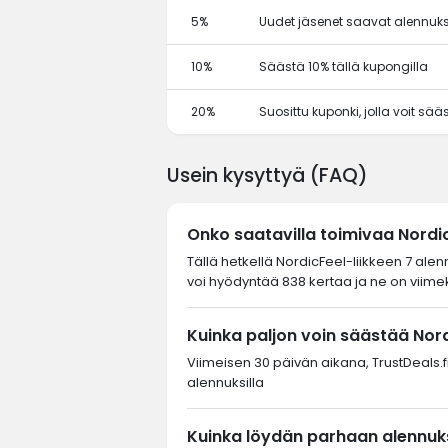
5%
Uudet jäsenet saavat alennuks
10%
Säästä 10% tällä kupongilla
20%
Suosittu kuponki, jolla voit sä
Usein kysyttyä (FAQ)
Onko saatavilla toimivaa Nord
Tällä hetkellä NordicFeel-liikkeen 7 ale
voi hyödyntää 838 kertaa ja ne on viimek
Kuinka paljon voin säästää Nord
Viimeisen 30 päivän aikana, TrustDeals.fi
alennuksilla
Kuinka löydän parhaan alennuks