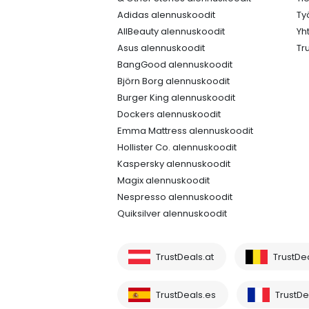
Adidas alennuskoodit
Ty
AllBeauty alennuskoodit
Yh
Asus alennuskoodit
Tr
BangGood alennuskoodit
Björn Borg alennuskoodit
Burger King alennuskoodit
Dockers alennuskoodit
Emma Mattress alennuskoodit
Hollister Co. alennuskoodit
Kaspersky alennuskoodit
Magix alennuskoodit
Nespresso alennuskoodit
Quiksilver alennuskoodit
TrustDeals.at
TrustDe
TrustDeals.es
TrustDea