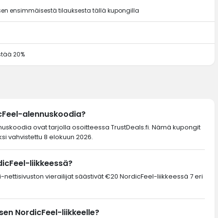
en ensimmäisestä tilauksesta tällä kupongilla
ästää 20%
icFeel-alennuskoodia?
nnuskoodia ovat tarjolla osoitteessa TrustDeals.fi. Nämä kupongit
si vahvistettu 8 elokuun 2026.
icFeel-liikkeessä?
-nettisivuston vierailijat säästivät €20 NordicFeel-liikkeessä 7 eri
en NordicFeel-liikkeelle?