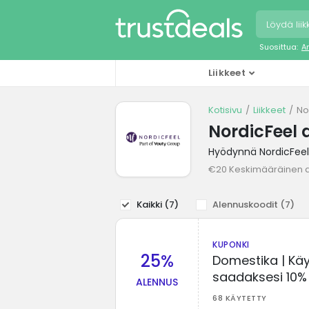
Suosittua:
A
Liikkeet
Kotisivu
Liikkeet
No
NordicFeel 
Hyödynnä NordicFeel-
€20 Keskimääräinen 
Kaikki (
7
)
Alennuskoodit (
7
)
KUPONKI
25%
Domestika | Kä
saadaksesi 10%
ALENNUS
68 KÄYTETTY