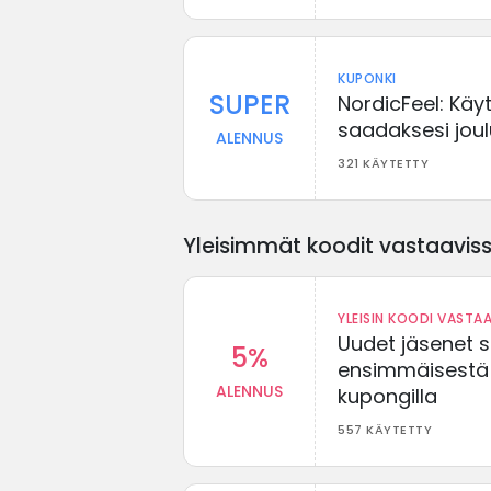
KUPONKI
SUPER
NordicFeel: Käy
saadaksesi jou
ALENNUS
321 KÄYTETTY
Yleisimmät koodit vastaavissa
YLEISIN KOODI VASTAA
Uudet jäsenet 
5%
ensimmäisestä t
ALENNUS
kupongilla
557 KÄYTETTY