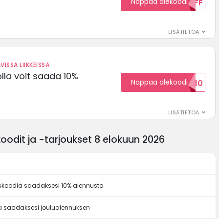
Nappaa alekoodi
15OFF
LISÄTIETOA
VISSA LIIKKEISSÄ
olla voit saada 10%
Nappaa alekoodi
ALENNUSKOODID10
LISÄTIETOA
oodit ja -tarjoukset 8 elokuun 2026
uskoodia saadaksesi 10% alennusta
ia saadaksesi joulualennuksen