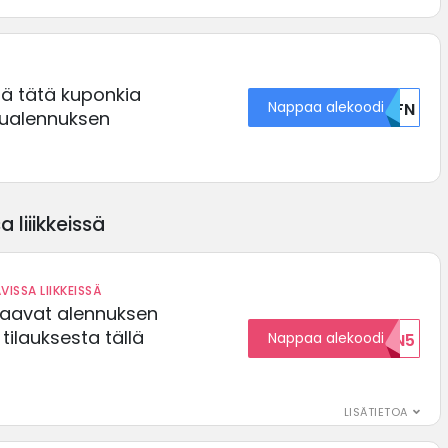
tä tätä kuponkia
Nappaa alekoodi
U0FN
lualennuksen
 liiikkeissä
VISSA LIIKKEISSÄ
saavat alennuksen
ilauksesta tällä
Nappaa alekoodi
ALENNUKSEN5
LISÄTIETOA