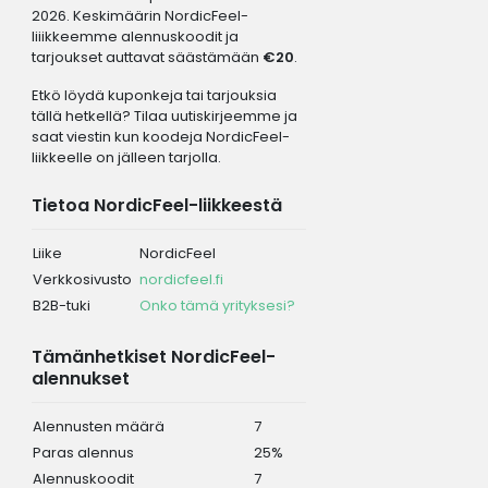
2026. Keskimäärin NordicFeel-
liiikkeemme alennuskoodit ja
tarjoukset auttavat säästämään
€20
.
Etkö löydä kuponkeja tai tarjouksia
tällä hetkellä? Tilaa uutiskirjeemme ja
saat viestin kun koodeja NordicFeel-
liikkeelle on jälleen tarjolla.
Tietoa NordicFeel-liikkeestä
Liike
NordicFeel
Verkkosivusto
nordicfeel.fi
B2B-tuki
Onko tämä yrityksesi?
Tämänhetkiset NordicFeel-
alennukset
Alennusten määrä
7
Paras alennus
25%
Alennuskoodit
7