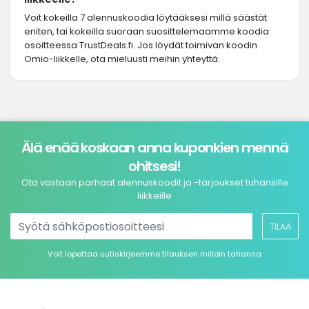
Voit kokeilla 7 alennuskoodia löytääksesi millä säästät
eniten, tai kokeilla suoraan suosittelemaamme koodia
osoitteessa TrustDeals.fi. Jos löydät toimivan koodin
Omio-liikkelle, ota mieluusti meihin yhteyttä.
Älä enää koskaan anna kuponkien mennä
ohitsesi!
Ota vastaan parhaat alennuskoodit ja -tarjoukset tuhansille
liikkeille
TILAA
Voit lopettaa uutiskirjeemme tilauksen milloin tahansa