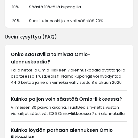
10%
Säästä 10% tällä kupongilla
20%
Suosittu kuponki, jolla voit säästää 20%
Usein kysyttyä (FAQ)
Onko saatavilla toimivaa Omio-
alennuskoodia?
Tällä hetkellä Omio-liikkeen 7 alennuskoodia ovat tarjolla
osoitteessa TrustDeals.fi. Nämä kupongit voi hyödyntää
4410 kertaa ja ne on viimeksi vahvistettu 8 elokuun 2026.
Kuinka paljon voin säästää Omio-liikkeessä?
Viimeisen 30 päivän aikana, TrustDeals.fi-nettisivuston
vierailijat säästivät €36 Omio-liikkeessä 7 eri alennuksilla
Kuinka löydän parhaan alennuksen Omio-
liikkeelle?