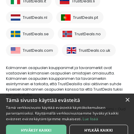
TrustDeals.it
TrustDeals.li
TrustDeals.nl
TrustDeals.pt
TrustDeals.se
TrustDeals.no
TrustDeals.com
TrustDeals.co.uk
Kolmannen osapuolen kauppanimet ja tavaramerkit ovat
vastaavien kolmansien osapuolien omistajien omaisuutta.
Kolmannen osapuolen kauppanimen tai tavaramerkin
esiintyminen ei tarkoita, että TrustDealsilla olisi aktiivinen suhde
kyseisen kolmannen osapuolen kanssa tai että TrustDeals tukisi
sen palveluita.
×
Tämä sivusto käyttää evästeitä
Tämä verkkosivusto käyttää evästeitä käyttökokemuksen
© Trustdeals on AMS Digital B.V.:n rekisteröimä kauppanimi - Oud
parantamiseksi. Käyttämällä verkkosivustoamme hyväksyt kaikki
Laren 1, 1251BL, Laren - kaupparekisterinumero 80264174 - ALV-
evästeet evästekäytäntöjemme mukaisesti.
Lue lisää
numero: NL861609360B01
HYVÄKSY KAIKKI
HYLKÄÄ KAIKKI