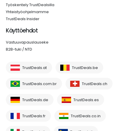
Työskentely TrustDealsilla
Yhteistyöohjelmamme
TrustDeals Insider
Käyttöehdot
Vastuuvapauslauseke
B2B-tuki / NTD
TrustDeals.at
TrustDeals.be
TrustDeals.com.br
TrustDeals.ch
TrustDeals.de
TrustDeals.es
TrustDeals.fr
TrustDeals.co.in