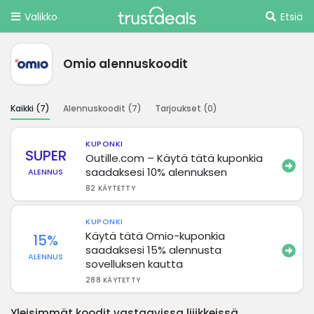
Valikko
Etsiä
Omio alennuskoodit
Kaikki (
7
)
Alennuskoodit (
7
)
Tarjoukset (
0
)
KUPONKI
SUPER
Outille.com – Käytä tätä kuponkia
saadaksesi 10% alennuksen
ALENNUS
82 KÄYTETTY
KUPONKI
Käytä tätä Omio-kuponkia
15%
saadaksesi 15% alennusta
ALENNUS
sovelluksen kautta
288 KÄYTETTY
Yleisimmät koodit vastaavissa liiikkeissä