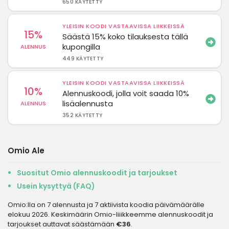
650 KÄYTETTY
YLEISIN KOODI VASTAAVISSA LIIKKEISSÄ
15%
Säästä 15% koko tilauksesta tällä
kupongilla
ALENNUS
449 KÄYTETTY
YLEISIN KOODI VASTAAVISSA LIIKKEISSÄ
10%
Alennuskoodi, jolla voit saada 10%
lisäalennusta
ALENNUS
352 KÄYTETTY
Omio Ale
Suositut Omio alennuskoodit ja tarjoukset
Usein kysyttyä (FAQ)
Omio:lla on 7 alennusta ja 7 aktiivista koodia päivämäärälle
elokuu 2026. Keskimäärin Omio-liiikkeemme alennuskoodit ja
tarjoukset auttavat säästämään
€36
.