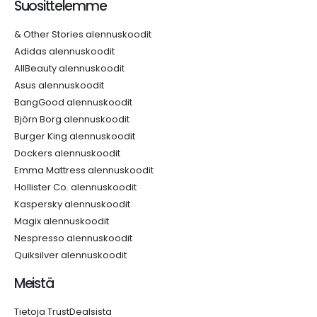
Suosittelemme
& Other Stories alennuskoodit
Adidas alennuskoodit
AllBeauty alennuskoodit
Asus alennuskoodit
BangGood alennuskoodit
Björn Borg alennuskoodit
Burger King alennuskoodit
Dockers alennuskoodit
Emma Mattress alennuskoodit
Hollister Co. alennuskoodit
Kaspersky alennuskoodit
Magix alennuskoodit
Nespresso alennuskoodit
Quiksilver alennuskoodit
Meistä
Tietoja TrustDealsista