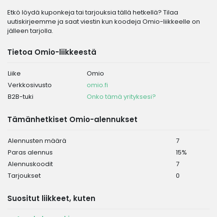
Etkö löydä kuponkeja tai tarjouksia tällä hetkellä? Tilaa
uutiskirjeemme ja saat viestin kun koodeja Omio-liikkeelle on
jälleen tarjolla.
Tietoa Omio-liikkeestä
Liike
Omio
Verkkosivusto
omio.fi
B2B-tuki
Onko tämä yrityksesi?
Tämänhetkiset Omio-alennukset
Alennusten määrä
7
Paras alennus
15%
Alennuskoodit
7
Tarjoukset
0
Suositut liikkeet, kuten