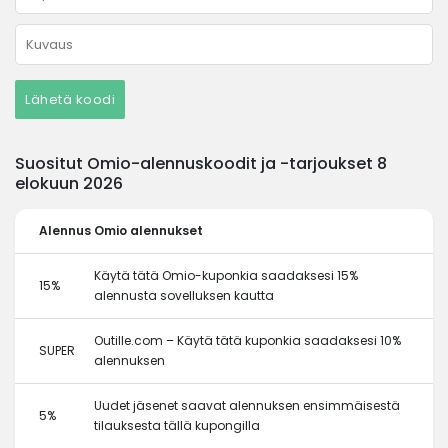
Lähetä koodi
Suositut Omio-alennuskoodit ja -tarjoukset 8
elokuun 2026
Alennus
Omio alennukset
Käytä tätä Omio-kuponkia saadaksesi 15%
15%
alennusta sovelluksen kautta
Outille.com – Käytä tätä kuponkia saadaksesi 10%
SUPER
alennuksen
Uudet jäsenet saavat alennuksen ensimmäisestä
5%
tilauksesta tällä kupongilla