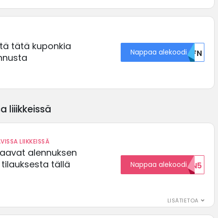
ä tätä kuponkia
Nappaa alekoodi
U0FN
nnusta
 liiikkeissä
VISSA LIIKKEISSÄ
saavat alennuksen
ilauksesta tällä
Nappaa alekoodi
ALENNUKSEN5
LISÄTIETOA