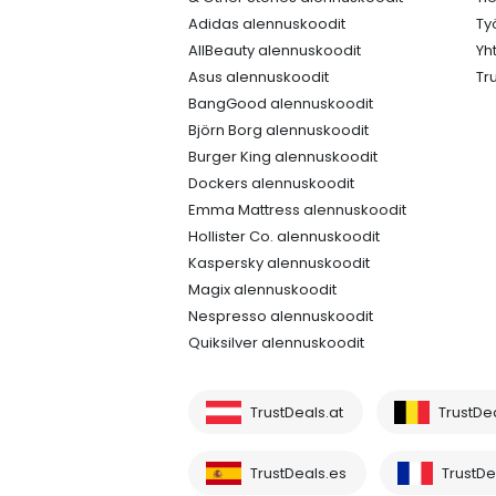
Adidas alennuskoodit
Ty
AllBeauty alennuskoodit
Yh
Asus alennuskoodit
Tr
BangGood alennuskoodit
Björn Borg alennuskoodit
Burger King alennuskoodit
Dockers alennuskoodit
Emma Mattress alennuskoodit
Hollister Co. alennuskoodit
Kaspersky alennuskoodit
Magix alennuskoodit
Nespresso alennuskoodit
Quiksilver alennuskoodit
TrustDeals.at
TrustDe
TrustDeals.es
TrustDea