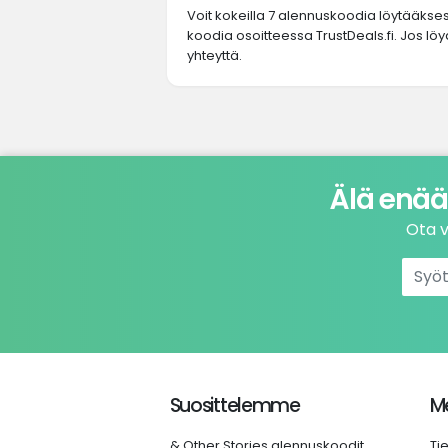
Voit kokeilla 7 alennuskoodia löytääkse
koodia osoitteessa TrustDeals.fi. Jos lö
yhteyttä.
Älä enää
Ota v
Suosittelemme
Me
& Other Stories alennuskoodit
Ti