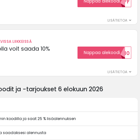
Nappaa alekoodi
15OFF
LISÄTIETOA
VISSA LIIKKEISSÄ
olla voit saada 10%
Nappaa alekoodi
ALENNUSKOODID10
LISÄTIETOA
dit ja -tarjoukset 6 elokuun 2026
in koodilla ja saat 25 % lisäalennuksen
a saadaksesi alennusta