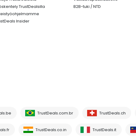
öskentely TrustDealsilla
B2B-tuki / NTD
teistyöohjelmamme
ustDeals Insider
als.be
TrustDeals.com.br
TrustDeals.ch
ls.fr
TrustDeals.co.in
TrustDeals.it