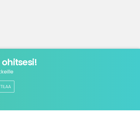
ohitsesi!
keille
TILAA