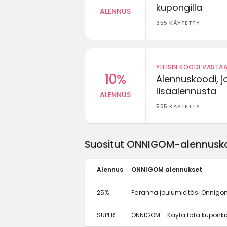
kupongilla
ALENNUS
355 KÄYTETTY
YLEISIN KOODI VASTAA
10%
Alennuskoodi, j
lisäalennusta
ALENNUS
505 KÄYTETTY
Suositut ONNIGOM-alennuskoo
Alennus
ONNIGOM alennukset
25%
Paranna joulumieltäsi Onnigom
SUPER
ONNIGOM – Käytä tätä kuponki