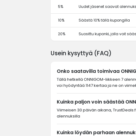
5%
Uudet jäsenet saavat alennuks
10%
Säästä 10% tällä kupongilla
20%
Suosittu kuponki, jolla voit sä
Usein kysyttyä (FAQ)
Onko saatavilla toimivaa ONN
Tällä hetkellä ONNIGOM-liikkeen 7 alenn
voi hyödyntää 1147 kertaa ja ne on viime
Kuinka paljon voin säästää ON
Viimeisen 30 päivän aikana, TrustDeals.fi
alennuksilla
Kuinka löydän parhaan alennuk