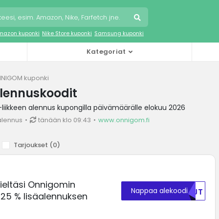
mazon kuponki
Nike Store kuponki
Samsung kuponki
Kategoriat
NIGOM kuponki
ennuskoodit
ikkeen alennus kupongilla päivämäärälle elokuu 2026
alennus
tänään klo 09:43
www.onnigom.fi
Tarjoukset (
0
)
ieltäsi Onnigomin
Nappaa alekoodi
NTJT
t 25 % lisäalennuksen