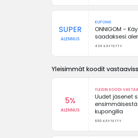
KUPONKI
SUPER
ONNIGOM – Käyt
saadaksesi ale
ALENNUS
434 KÄYTETTY
Yleisimmät koodit vastaavissa
YLEISIN KOODI VASTAA
Uudet jäsenet 
5%
ensimmäisestä t
ALENNUS
kupongilla
650 KÄYTETTY