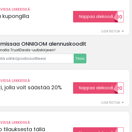
VISSA LIIKKEISSÄ
ä kupongilla
Nappaa alekoodi
KOODID10
LISÄTIETOA
 missaa ONNIGOM alennuskoodit
malla TrustDeals-uutiskirjeen!
Tilaa
VISSA LIIKKEISSÄ
, jolla voit säästää 20%
Nappaa alekoodi
WELCOME20
LISÄTIETOA
VISSA LIIKKEISSÄ
 tilauksesta tällä