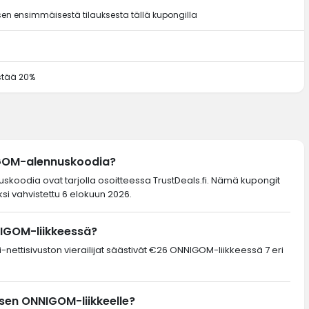
en ensimmäisestä tilauksesta tällä kupongilla
ästää 20%
IGOM-alennuskoodia?
uskoodia ovat tarjolla osoitteessa TrustDeals.fi. Nämä kupongit
ksi vahvistettu 6 elokuun 2026.
NIGOM-liikkeessä?
-nettisivuston vierailijat säästivät €26 ONNIGOM-liikkeessä 7 eri
sen ONNIGOM-liikkeelle?