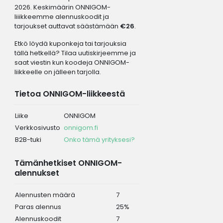
2026. Keskimäärin ONNIGOM-
liiikkeemme alennuskoodit ja
tarjoukset auttavat säästämään
€26
.
Etkö löydä kuponkeja tai tarjouksia
tällä hetkellä? Tilaa uutiskirjeemme ja
saat viestin kun koodeja ONNIGOM-
liikkeelle on jälleen tarjolla.
Tietoa ONNIGOM-liikkeestä
Liike
ONNIGOM
Verkkosivusto
onnigom.fi
B2B-tuki
Onko tämä yrityksesi?
Tämänhetkiset ONNIGOM-
alennukset
Alennusten määrä
7
Paras alennus
25%
Alennuskoodit
7