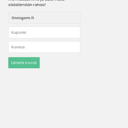
säästämään rahaa!
Lähetä koodi