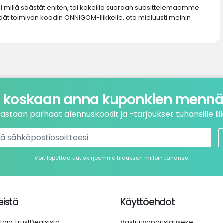
si millä säästät eniten, tai kokeilla suoraan suosittelemaamme
ydät toimivan koodin ONNIGOM-liikkelle, ota mieluusti meihin
 koskaan anna kuponkien mennä 
astaan parhaat alennuskoodit ja -tarjoukset tuhansille liik
Voit lopettaa uutiskirjeemme tilauksen milloin tahansa
istä
Käyttöehdot
etoja TrustDealsista
Vastuuvapauslauseke