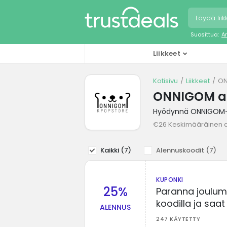
Suosittua:
A
Liikkeet
Kotisivu
Liikkeet
ON
ONNIGOM al
Hyödynnä ONNIGOM-li
€26 Keskimääräinen 
Kaikki (
7
)
Alennuskoodit (
7
)
KUPONKI
25%
Paranna joulum
koodilla ja saa
ALENNUS
247 KÄYTETTY