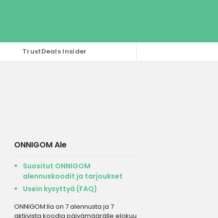
TrustDeals Insider
ONNIGOM Ale
Suositut ONNIGOM
alennuskoodit ja tarjoukset
Usein kysyttyä (FAQ)
ONNIGOM:lla on 7 alennusta ja 7
aktiivista koodia päivämäärälle elokuu