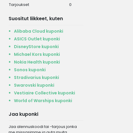
Tarjoukset
0
Suositut liikkeet, kuten
Alibaba Cloud kuponki
ASICS Outlet kuponki
DisneyStore kuponki
Michael Kors kuponki
Nokia Health kuponki
Sonos kuponki
Stradivarius kuponki
Swarovski kuponki
Vestiaire Collective kuponki
World of Warships kuponki
Jaa kuponki
Jaa alennuskoodi tai -tarjous jonka
me missasimme ja auta muita