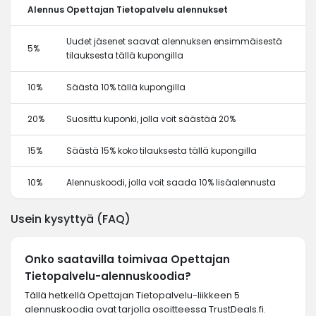
Alennus
Opettajan Tietopalvelu alennukset
Uudet jäsenet saavat alennuksen ensimmäisestä
5%
tilauksesta tällä kupongilla
10%
Säästä 10% tällä kupongilla
20%
Suosittu kuponki, jolla voit säästää 20%
15%
Säästä 15% koko tilauksesta tällä kupongilla
10%
Alennuskoodi, jolla voit saada 10% lisäalennusta
Usein kysyttyä (FAQ)
Onko saatavilla toimivaa Opettajan
Tietopalvelu-alennuskoodia?
Tällä hetkellä Opettajan Tietopalvelu-liikkeen 5
alennuskoodia ovat tarjolla osoitteessa TrustDeals.fi.