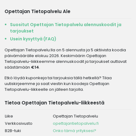
Opettajan Tietopalvelu Ale
Suositut Opettajan Tietopalvelu alennuskoodit ja
tarjoukset
Usein kysyttyä (FAQ)
Opettajan Tietopalvelu:lla on 5 alennusta ja 5 aktiivista koodia
päivämäärälle elokuu 2026. Keskimäärin Opettajan
Tietopalvelu-liiikkeemme alennuskoodit ja tarjoukset auttavat
säästämään
€14
.
Etkö löydä kuponkeja tai tarjouksia tällä hetkellä? Tilaa
uutiskirjeemme ja saat viestin kun koodeja Opettajan
Tietopalvelu-liikkeelle on jälleen tarjolla.
Tietoa Opettajan Tietopalvelu-liikkeestä
Liike
Opettajan Tietopalvelu
Verkkosivusto
opettajantietopalvelu.fi
B2B-tuki
Onko tämä yrityksesi?