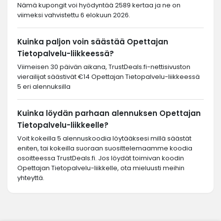
Nämä kupongit voi hyödyntää 2589 kertaa ja ne on
viimeksi vahvistettu 6 elokuun 2026.
Kuinka paljon voin säästää Opettajan
Tietopalvelu-liikkeessä?
Viimeisen 30 päivän aikana, TrustDeals.fi-nettisivuston
vierailijat säästivät €14 Opettajan Tietopalvelu-liikkeessä
5 eri alennuksilla
Kuinka löydän parhaan alennuksen Opettajan
Tietopalvelu-liikkeelle?
Voit kokeilla 5 alennuskoodia löytääksesi millä säästät
eniten, tai kokeilla suoraan suosittelemaamme koodia
osoitteessa TrustDeals.fi. Jos löydät toimivan koodin
Opettajan Tietopalvelu-liikkelle, ota mieluusti meihin
yhteyttä.