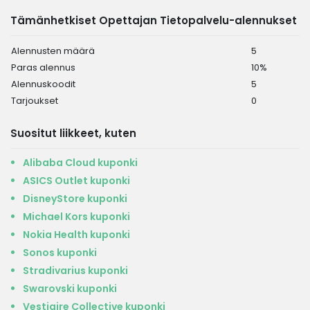
Tämänhetkiset Opettajan Tietopalvelu-alennukset
Alennusten määrä
5
Paras alennus
10%
Alennuskoodit
5
Tarjoukset
0
Suositut liikkeet, kuten
Alibaba Cloud kuponki
ASICS Outlet kuponki
DisneyStore kuponki
Michael Kors kuponki
Nokia Health kuponki
Sonos kuponki
Stradivarius kuponki
Swarovski kuponki
Vestiaire Collective kuponki