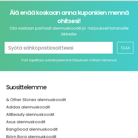
Älä enää koskaan anna kuponkien mennä
ohitsesi!
Ota vastaan parhaat alennuskoodit ja -tarjoukset tuhansille
liikkeille
TILAA
Voit lopettaa uutiskirjeemme tilauksen milloin tahansa
Suosittelemme
& Other Stories alennuskoodit
Adidas alennuskoodit
AllBeauty alennuskoodit
Asus alennuskoodit
BangGood alennuskoodit
Björn Borg alennuskoodit