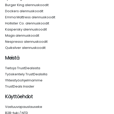
Burger King alennuskoodit
Dockers alennuskoodit
Emma Mattress alennuskoodit
Hollister Co. alennuskoodit
Kaspersky alennuskoodit
Magix alennuskoodit
Nespresso alennuskoodit
Quiksilver alennuskoodit
Meistä
Tietoja TrustDealsista
Työskentely TrustDealsilla
Yhteistyöohjelmamme
TrustDeals Insider
Käyttöehdot
Vastuuvapauslauseke
B2B-tuki / NTD