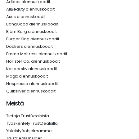
Adidas alennuskoodit
AllBeauty alennuskoodit
Asus alennuskoodit
BangGood alennuskoodit
Björn Borg alennuskoodit
Burger King alennuskoodit
Dockers alennuskoodit
Emma Mattress alennuskoodit
Hollister Co. alennuskoodit
Kaspersky alennuskoodit
Magix alennuskoodit
Nespresso alennuskoodit
Quiksilver alennuskoodit
Meistä
Tietoja TrustDealsista
Työskentely TrustDealsilla
Yhteistyöohjelmamme
TrustDeals Insider