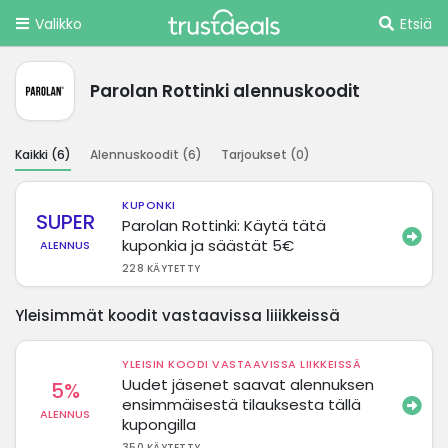
Valikko
Etsiä
Parolan Rottinki alennuskoodit
Kaikki (
6
)
Alennuskoodit (
6
)
Tarjoukset (
0
)
KUPONKI
SUPER
Parolan Rottinki: Käytä tätä
kuponkia ja säästät 5€
ALENNUS
228 KÄYTETTY
Yleisimmät koodit vastaavissa liiikkeissä
YLEISIN KOODI VASTAAVISSA LIIKKEISSÄ
Uudet jäsenet saavat alennuksen
5%
ensimmäisestä tilauksesta tällä
ALENNUS
kupongilla
350 KÄYTETTY