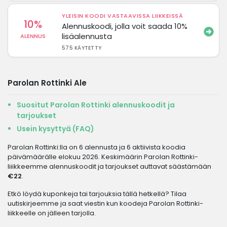
YLEISIN KOODI VASTAAVISSA LIIKKEISSÄ
10%
Alennuskoodi, jolla voit saada 10%
lisäalennusta
ALENNUS
575 KÄYTETTY
Parolan Rottinki Ale
Suositut Parolan Rottinki alennuskoodit ja
tarjoukset
Usein kysyttyä (FAQ)
Parolan Rottinki:lla on 6 alennusta ja 6 aktiivista koodia
päivämäärälle elokuu 2026. Keskimäärin Parolan Rottinki-
liiikkeemme alennuskoodit ja tarjoukset auttavat säästämään
€22
.
Etkö löydä kuponkeja tai tarjouksia tällä hetkellä? Tilaa
uutiskirjeemme ja saat viestin kun koodeja Parolan Rottinki-
liikkeelle on jälleen tarjolla.