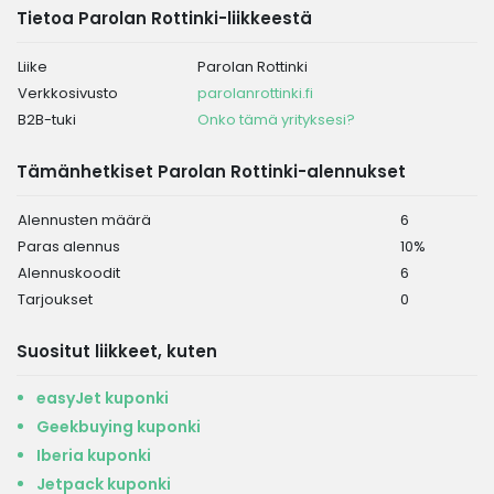
Tietoa Parolan Rottinki-liikkeestä
Liike
Parolan Rottinki
Verkkosivusto
parolanrottinki.fi
B2B-tuki
Onko tämä yrityksesi?
Tämänhetkiset Parolan Rottinki-alennukset
Alennusten määrä
6
Paras alennus
10%
Alennuskoodit
6
Tarjoukset
0
Suositut liikkeet, kuten
easyJet kuponki
Geekbuying kuponki
Iberia kuponki
Jetpack kuponki