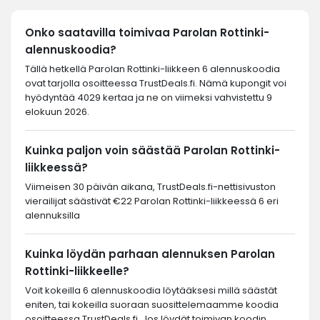
Onko saatavilla toimivaa Parolan Rottinki-
alennuskoodia?
Tällä hetkellä Parolan Rottinki-liikkeen 6 alennuskoodia
ovat tarjolla osoitteessa TrustDeals.fi. Nämä kupongit voi
hyödyntää 4029 kertaa ja ne on viimeksi vahvistettu 9
elokuun 2026.
Kuinka paljon voin säästää Parolan Rottinki-
liikkeessä?
Viimeisen 30 päivän aikana, TrustDeals.fi-nettisivuston
vierailijat säästivät €22 Parolan Rottinki-liikkeessä 6 eri
alennuksilla
Kuinka löydän parhaan alennuksen Parolan
Rottinki-liikkeelle?
Voit kokeilla 6 alennuskoodia löytääksesi millä säästät
eniten, tai kokeilla suoraan suosittelemaamme koodia
osoitteessa TrustDeals.fi. Jos löydät toimivan koodin