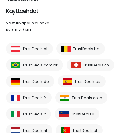
Käyttöehdot
Vastuuvapauslauseke
B2B-tuki / NTD
TrustDeals.at
TrustDeals.be
TrustDeals.com.br
TrustDeals.ch
TrustDeals.de
TrustDeals.es
TrustDeals.fr
TrustDeals.co.in
TrustDeals.it
TrustDeals.li
TrustDeals.nl
TrustDeals.pt