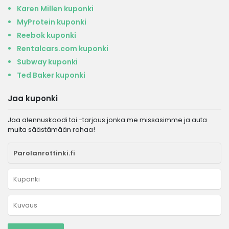
Karen Millen kuponki
MyProtein kuponki
Reebok kuponki
Rentalcars.com kuponki
Subway kuponki
Ted Baker kuponki
Jaa kuponki
Jaa alennuskoodi tai -tarjous jonka me missasimme ja auta
muita säästämään rahaa!