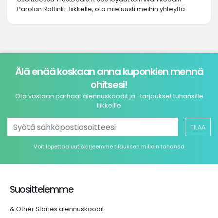
Parolan Rottinki-liikkelle, ota mieluusti meihin yhteyttä.
Älä enää koskaan anna kuponkien mennä
ohitsesi!
Ota vastaan parhaat alennuskoodit ja -tarjoukset tuhansille
liikkeille
TILAA
Voit lopettaa uutiskirjeemme tilauksen milloin tahansa
Suosittelemme
& Other Stories alennuskoodit