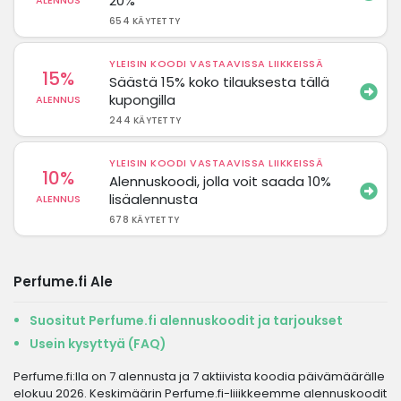
20%
ALENNUS
654 KÄYTETTY
YLEISIN KOODI VASTAAVISSA LIIKKEISSÄ
15%
Säästä 15% koko tilauksesta tällä
kupongilla
ALENNUS
244 KÄYTETTY
YLEISIN KOODI VASTAAVISSA LIIKKEISSÄ
10%
Alennuskoodi, jolla voit saada 10%
lisäalennusta
ALENNUS
678 KÄYTETTY
Perfume.fi Ale
Suositut Perfume.fi alennuskoodit ja tarjoukset
Usein kysyttyä (FAQ)
Perfume.fi:lla on 7 alennusta ja 7 aktiivista koodia päivämäärälle
elokuu 2026. Keskimäärin Perfume.fi-liiikkeemme alennuskoodit