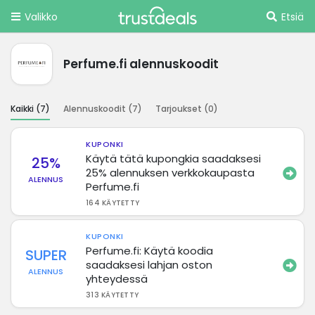
Valikko
Etsiä
Perfume.fi alennuskoodit
Kaikki (
7
)
Alennuskoodit (
7
)
Tarjoukset (
0
)
KUPONKI
Käytä tätä kupongkia saadaksesi
25%
25% alennuksen verkkokaupasta
ALENNUS
Perfume.fi
164 KÄYTETTY
KUPONKI
Perfume.fi: Käytä koodia
SUPER
saadaksesi lahjan oston
ALENNUS
yhteydessä
313 KÄYTETTY