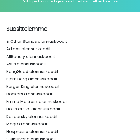
Voit lopettaa uutiskirjeemme tilauksen milloin tahansa
Suosittelemme
& Other Stories alennuskoodit
Adidas alennuskoodit
AllBeauty alennuskoodit
Asus alennuskoodit
BangGood alennuskoodit
Björn Borg alennuskoodit
Burger King alennuskoodit
Dockers alennuskoodit
Emma Mattress alennuskoodit
Hollister Co. alennuskoodit
Kaspersky alennuskoodit
Magix alennuskoodit
Nespresso alennuskoodit
Quiksilver alennuskoodit