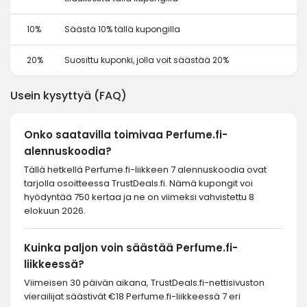
10%
Säästä 10% tällä kupongilla
20%
Suosittu kuponki, jolla voit säästää 20%
Usein kysyttyä (FAQ)
Onko saatavilla toimivaa Perfume.fi-
alennuskoodia?
Tällä hetkellä Perfume.fi-liikkeen 7 alennuskoodia ovat
tarjolla osoitteessa TrustDeals.fi. Nämä kupongit voi
hyödyntää 750 kertaa ja ne on viimeksi vahvistettu 8
elokuun 2026.
Kuinka paljon voin säästää Perfume.fi-
liikkeessä?
Viimeisen 30 päivän aikana, TrustDeals.fi-nettisivuston
vierailijat säästivät €18 Perfume.fi-liikkeessä 7 eri