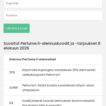
Lähetä koodi
Suositut Perfume.fi-alennuskoodit ja -tarjoukset 8
elokuun 2026
Alennus
Perfume.fi alennukset
Käytä tätä kupongkia saadaksesi 25% alennuksen
25%
verkkokaupasta Perfume.fi
Perfume.fi: Käytä koodia saadaksesi lahjan oston
SUPER
yhteydessä
Uudet jäsenet saavat alennuksen ensimmäisestä
5%
tilauksesta tällä kupongilla