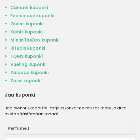
Camper kuponki
Feelunique kuponki
Guess kuponki
Kiehls kuponki
MiniInTheBox kuponki
Rituals kuponki
TOMS kuponki
Vueling kuponki
Zalando kuponki
Zavvi kuponki
Jaa kuponki
Jaa alennuskoodi tai -tarjous jonka me missasimme ja auta
muita säästämään rahaa!