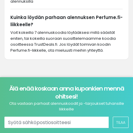
alennuksilla
Kuinka löydän parhaan alennuksen Perfume.fi-
liikkeelle?
Voit kokeilla 7 alennuskoodia löytääksesi millä säästät
eniten, tai kokeilla suoraan suosittelemaamme koodia
osoitteessa TrustDeals.fi. Jos löydät toimivan koodin
Perfume.fi-liikkelle, ota mieluusti meihin yhteyttä.
Älä enää koskaan anna kuponkien mennä
ohitsesi!
Ota vastaan parhaat alennuskoodit ja -tarjoukset tuhansille
liikkeille
TILAA