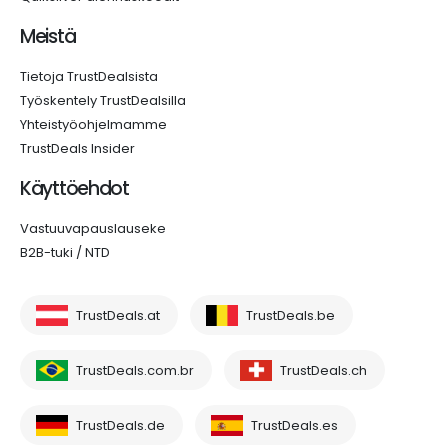
Meistä
Tietoja TrustDealsista
Työskentely TrustDealsilla
Yhteistyöohjelmamme
TrustDeals Insider
Käyttöehdot
Vastuuvapauslauseke
B2B-tuki / NTD
TrustDeals.at
TrustDeals.be
TrustDeals.com.br
TrustDeals.ch
TrustDeals.de
TrustDeals.es