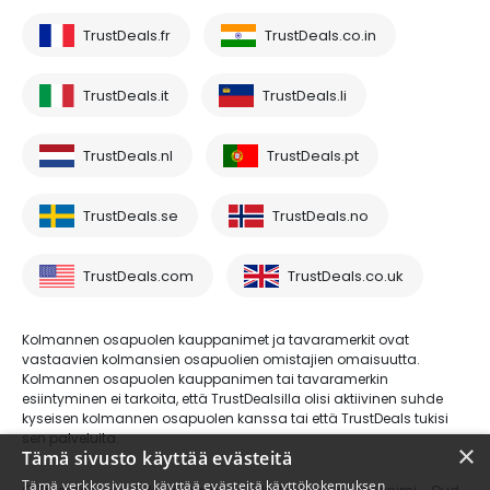
TrustDeals.fr
TrustDeals.co.in
TrustDeals.it
TrustDeals.li
TrustDeals.nl
TrustDeals.pt
TrustDeals.se
TrustDeals.no
TrustDeals.com
TrustDeals.co.uk
Kolmannen osapuolen kauppanimet ja tavaramerkit ovat
vastaavien kolmansien osapuolien omistajien omaisuutta.
Kolmannen osapuolen kauppanimen tai tavaramerkin
esiintyminen ei tarkoita, että TrustDealsilla olisi aktiivinen suhde
kyseisen kolmannen osapuolen kanssa tai että TrustDeals tukisi
sen palveluita.
×
Tämä sivusto käyttää evästeitä
Tämä verkkosivusto käyttää evästeitä käyttökokemuksen