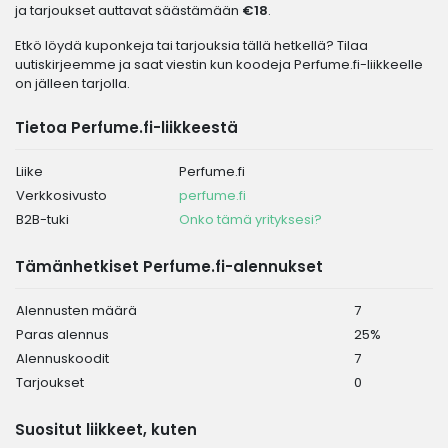
ja tarjoukset auttavat säästämään
€18
.
Etkö löydä kuponkeja tai tarjouksia tällä hetkellä? Tilaa
uutiskirjeemme ja saat viestin kun koodeja Perfume.fi-liikkeelle
on jälleen tarjolla.
Tietoa Perfume.fi-liikkeestä
Liike
Perfume.fi
Verkkosivusto
perfume.fi
B2B-tuki
Onko tämä yrityksesi?
Tämänhetkiset Perfume.fi-alennukset
Alennusten määrä
7
Paras alennus
25%
Alennuskoodit
7
Tarjoukset
0
Suositut liikkeet, kuten