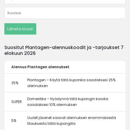
Lähetä koodi
Suositut Plantagen-alennuskoodit ja -tarjoukset 7
elokuun 2026
Alennus
Plantagen alennukset
Plantagen – Käytä tätä kuponkia saadaksesi 25%
25%
alennuksen
Domestika – Hyödynnä tätä kupongin koodia
SUPER
saadaksesi 10% alennuksen
Uudet jäsenet saavat alennuksen ensimmäisestä
5%
tilauksesta tällä kupongilla