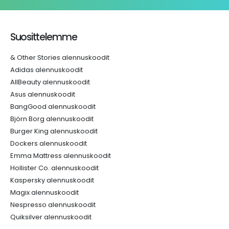
Suosittelemme
& Other Stories alennuskoodit
Adidas alennuskoodit
AllBeauty alennuskoodit
Asus alennuskoodit
BangGood alennuskoodit
Björn Borg alennuskoodit
Burger King alennuskoodit
Dockers alennuskoodit
Emma Mattress alennuskoodit
Hollister Co. alennuskoodit
Kaspersky alennuskoodit
Magix alennuskoodit
Nespresso alennuskoodit
Quiksilver alennuskoodit