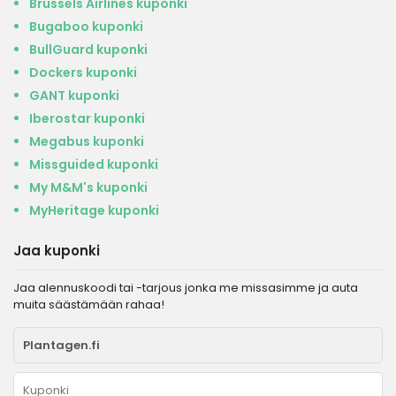
Brussels Airlines kuponki
Bugaboo kuponki
BullGuard kuponki
Dockers kuponki
GANT kuponki
Iberostar kuponki
Megabus kuponki
Missguided kuponki
My M&M's kuponki
MyHeritage kuponki
Jaa kuponki
Jaa alennuskoodi tai -tarjous jonka me missasimme ja auta
muita säästämään rahaa!