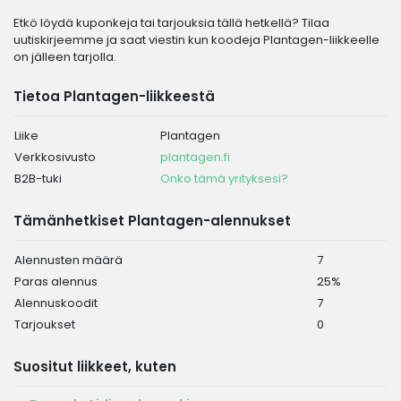
Etkö löydä kuponkeja tai tarjouksia tällä hetkellä? Tilaa
uutiskirjeemme ja saat viestin kun koodeja Plantagen-liikkeelle
on jälleen tarjolla.
Tietoa Plantagen-liikkeestä
Liike
Plantagen
Verkkosivusto
plantagen.fi
B2B-tuki
Onko tämä yrityksesi?
Tämänhetkiset Plantagen-alennukset
Alennusten määrä
7
Paras alennus
25%
Alennuskoodit
7
Tarjoukset
0
Suositut liikkeet, kuten