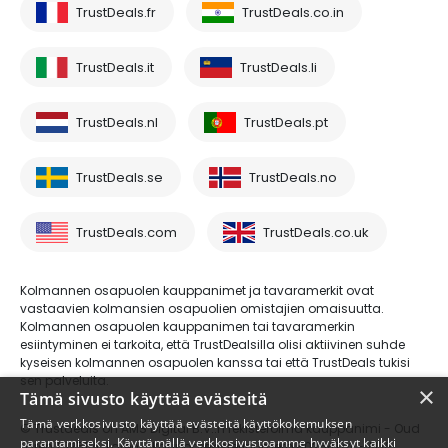
TrustDeals.fr
TrustDeals.co.in
TrustDeals.it
TrustDeals.li
TrustDeals.nl
TrustDeals.pt
TrustDeals.se
TrustDeals.no
TrustDeals.com
TrustDeals.co.uk
Kolmannen osapuolen kauppanimet ja tavaramerkit ovat
vastaavien kolmansien osapuolien omistajien omaisuutta.
Kolmannen osapuolen kauppanimen tai tavaramerkin
esiintyminen ei tarkoita, että TrustDealsilla olisi aktiivinen suhde
kyseisen kolmannen osapuolen kanssa tai että TrustDeals tukisi
sen palveluita.
×
Tämä sivusto käyttää evästeitä
Tämä verkkosivusto käyttää evästeitä käyttökokemuksen
© Trustdeals on AMS Digital B.V.:n rekisteröimä kauppanimi - Oud
parantamiseksi. Käyttämällä verkkosivustoamme hyväksyt kaikki
Laren 1, 1251BL, Laren - kaupparekisterinumero 80264174 - ALV-