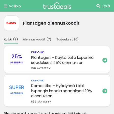
Valikko
Etsiä
Plantagen alennuskoodit
Kaikki (
7
)
Alennuskoodit (
7
)
Tarjoukset (
0
)
KUPONKI
25%
Plantagen – Käytä tätä kuponkia
saadaksesi 25% alennuksen
ALENNUS
190 KÄYTETTY
KUPONKI
Domestika – Hyödynnä tätä
SUPER
kupongin koodia saadaksesi 10%
ALENNUS
alennuksen
656 KÄYTETTY
Yleisimmät koodit vastaavissa liiikkeissä