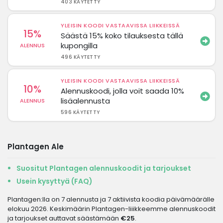
403 KÄYTETTY
YLEISIN KOODI VASTAAVISSA LIIKKEISSÄ
15%
Säästä 15% koko tilauksesta tällä
kupongilla
ALENNUS
496 KÄYTETTY
YLEISIN KOODI VASTAAVISSA LIIKKEISSÄ
10%
Alennuskoodi, jolla voit saada 10%
lisäalennusta
ALENNUS
596 KÄYTETTY
Plantagen Ale
Suositut Plantagen alennuskoodit ja tarjoukset
Usein kysyttyä (FAQ)
Plantagen:lla on 7 alennusta ja 7 aktiivista koodia päivämäärälle
elokuu 2026. Keskimäärin Plantagen-liiikkeemme alennuskoodit
ja tarjoukset auttavat säästämään
€25
.