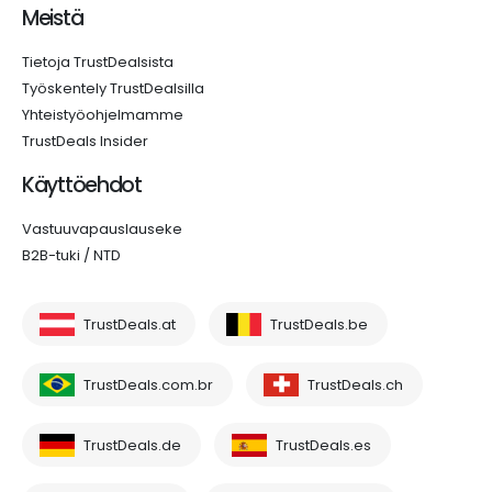
Meistä
Tietoja TrustDealsista
Työskentely TrustDealsilla
Yhteistyöohjelmamme
TrustDeals Insider
Käyttöehdot
Vastuuvapauslauseke
B2B-tuki / NTD
TrustDeals.at
TrustDeals.be
TrustDeals.com.br
TrustDeals.ch
TrustDeals.de
TrustDeals.es