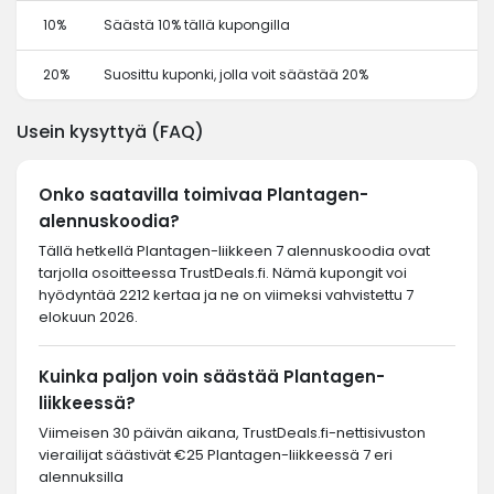
10%
Säästä 10% tällä kupongilla
20%
Suosittu kuponki, jolla voit säästää 20%
Usein kysyttyä (FAQ)
Onko saatavilla toimivaa Plantagen-
alennuskoodia?
Tällä hetkellä Plantagen-liikkeen 7 alennuskoodia ovat
tarjolla osoitteessa TrustDeals.fi. Nämä kupongit voi
hyödyntää 2212 kertaa ja ne on viimeksi vahvistettu 7
elokuun 2026.
Kuinka paljon voin säästää Plantagen-
liikkeessä?
Viimeisen 30 päivän aikana, TrustDeals.fi-nettisivuston
vierailijat säästivät €25 Plantagen-liikkeessä 7 eri
alennuksilla