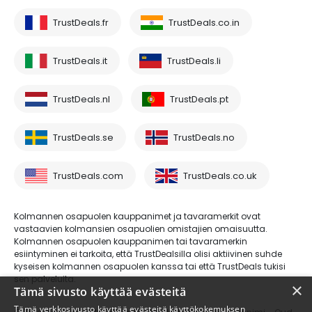
TrustDeals.fr
TrustDeals.co.in
TrustDeals.it
TrustDeals.li
TrustDeals.nl
TrustDeals.pt
TrustDeals.se
TrustDeals.no
TrustDeals.com
TrustDeals.co.uk
Kolmannen osapuolen kauppanimet ja tavaramerkit ovat
vastaavien kolmansien osapuolien omistajien omaisuutta.
Kolmannen osapuolen kauppanimen tai tavaramerkin
esiintyminen ei tarkoita, että TrustDealsilla olisi aktiivinen suhde
kyseisen kolmannen osapuolen kanssa tai että TrustDeals tukisi
sen palveluita.
×
Tämä sivusto käyttää evästeitä
Tämä verkkosivusto käyttää evästeitä käyttökokemuksen