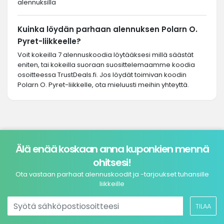
alennuksilla
Kuinka löydän parhaan alennuksen Polarn O.
Pyret-liikkeelle?
Voit kokeilla 7 alennuskoodia löytääksesi millä säästät
eniten, tai kokeilla suoraan suosittelemaamme koodia
osoitteessa TrustDeals.fi. Jos löydät toimivan koodin
Polarn O. Pyret-liikkelle, ota mieluusti meihin yhteyttä.
Älä enää koskaan anna kuponkien mennä
ohitsesi!
Ota vastaan parhaat alennuskoodit ja -tarjoukset tuhansille
liikkeille
TILAA