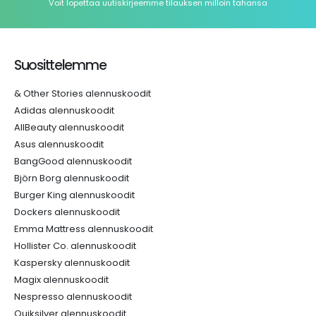
Voit lopettaa uutiskirjeemme tilauksen milloin tahansa
Suosittelemme
& Other Stories alennuskoodit
Adidas alennuskoodit
AllBeauty alennuskoodit
Asus alennuskoodit
BangGood alennuskoodit
Björn Borg alennuskoodit
Burger King alennuskoodit
Dockers alennuskoodit
Emma Mattress alennuskoodit
Hollister Co. alennuskoodit
Kaspersky alennuskoodit
Magix alennuskoodit
Nespresso alennuskoodit
Quiksilver alennuskoodit