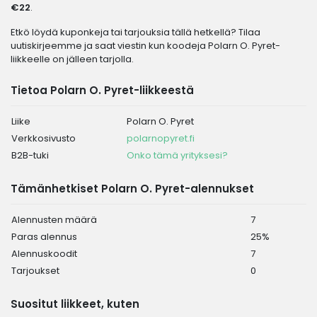
€22
.
Etkö löydä kuponkeja tai tarjouksia tällä hetkellä? Tilaa
uutiskirjeemme ja saat viestin kun koodeja Polarn O. Pyret-
liikkeelle on jälleen tarjolla.
Tietoa Polarn O. Pyret-liikkeestä
Liike
Polarn O. Pyret
Verkkosivusto
polarnopyret.fi
B2B-tuki
Onko tämä yrityksesi?
Tämänhetkiset Polarn O. Pyret-alennukset
Alennusten määrä
7
Paras alennus
25%
Alennuskoodit
7
Tarjoukset
0
Suositut liikkeet, kuten