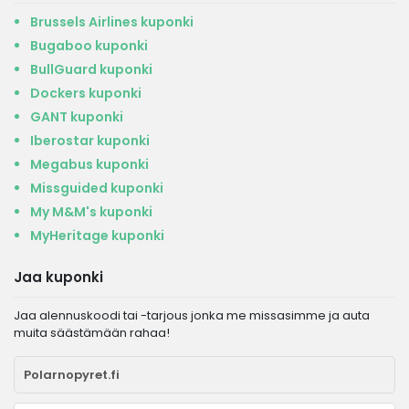
Brussels Airlines kuponki
Bugaboo kuponki
BullGuard kuponki
Dockers kuponki
GANT kuponki
Iberostar kuponki
Megabus kuponki
Missguided kuponki
My M&M's kuponki
MyHeritage kuponki
Jaa kuponki
Jaa alennuskoodi tai -tarjous jonka me missasimme ja auta
muita säästämään rahaa!