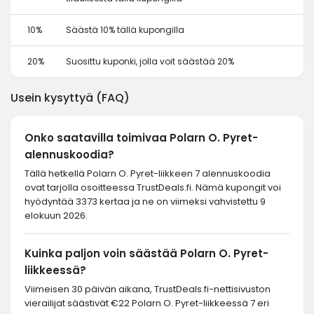
10%
Säästä 10% tällä kupongilla
20%
Suosittu kuponki, jolla voit säästää 20%
Usein kysyttyä (FAQ)
Onko saatavilla toimivaa Polarn O. Pyret-
alennuskoodia?
Tällä hetkellä Polarn O. Pyret-liikkeen 7 alennuskoodia
ovat tarjolla osoitteessa TrustDeals.fi. Nämä kupongit voi
hyödyntää 3373 kertaa ja ne on viimeksi vahvistettu 9
elokuun 2026.
Kuinka paljon voin säästää Polarn O. Pyret-
liikkeessä?
Viimeisen 30 päivän aikana, TrustDeals.fi-nettisivuston
vierailijat säästivät €22 Polarn O. Pyret-liikkeessä 7 eri