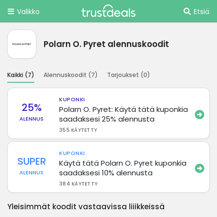
Valikko
Etsiä
Polarn O. Pyret alennuskoodit
Kaikki (
7
)
Alennuskoodit (
7
)
Tarjoukset (
0
)
KUPONKI
25%
Polarn O. Pyret: Käytä tätä kuponkia
saadaksesi 25% alennusta
ALENNUS
355 KÄYTETTY
KUPONKI
SUPER
Käytä tätä Polarn O. Pyret kuponkia
saadaksesi 10% alennusta
ALENNUS
384 KÄYTETTY
Yleisimmät koodit vastaavissa liiikkeissä