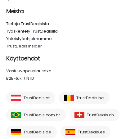
Meistä
Tietoja TrustDealsista
Työskentely TrustDealsilla
Yhteistyöohjelmamme
TrustDeals Insider
Käyttöehdot
Vastuuvapauslauseke
B2B-tuki / NTD
TrustDeals.at
TrustDeals.be
TrustDeals.com.br
TrustDeals.ch
TrustDeals.de
TrustDeals.es