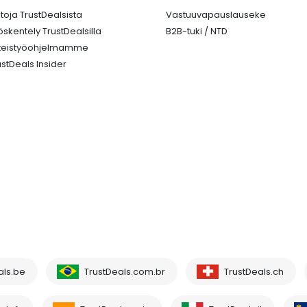
etoja TrustDealsista
Vastuuvapauslauseke
öskentely TrustDealsilla
B2B-tuki / NTD
teistyöohjelmamme
ustDeals Insider
als.be
TrustDeals.com.br
TrustDeals.ch