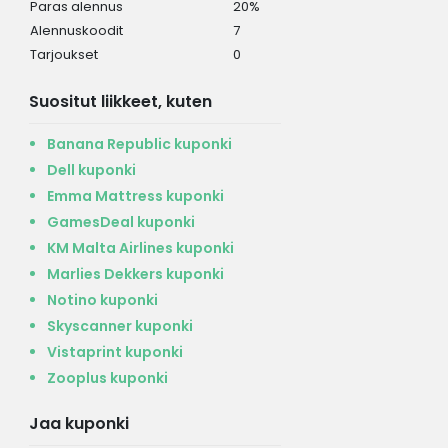
Paras alennus
20%
Alennuskoodit
7
Tarjoukset
0
Suositut liikkeet, kuten
Banana Republic kuponki
Dell kuponki
Emma Mattress kuponki
GamesDeal kuponki
KM Malta Airlines kuponki
Marlies Dekkers kuponki
Notino kuponki
Skyscanner kuponki
Vistaprint kuponki
Zooplus kuponki
Jaa kuponki