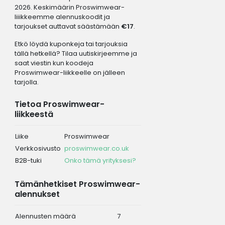
2026. Keskimäärin Proswimwear-
liiikkeemme alennuskoodit ja
tarjoukset auttavat säästämään
€17
.
Etkö löydä kuponkeja tai tarjouksia
tällä hetkellä? Tilaa uutiskirjeemme ja
saat viestin kun koodeja
Proswimwear-liikkeelle on jälleen
tarjolla.
Tietoa Proswimwear-
liikkeestä
Liike
Proswimwear
Verkkosivusto
proswimwear.co.uk
B2B-tuki
Onko tämä yrityksesi?
Tämänhetkiset Proswimwear-
alennukset
Alennusten määrä
7