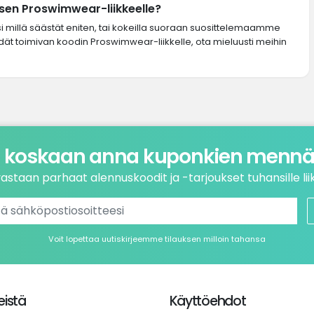
sen Proswimwear-liikkeelle?
si millä säästät eniten, tai kokeilla suoraan suosittelemaamme
ydät toimivan koodin Proswimwear-liikkelle, ota mieluusti meihin
 koskaan anna kuponkien mennä 
astaan parhaat alennuskoodit ja -tarjoukset tuhansille liik
Voit lopettaa uutiskirjeemme tilauksen milloin tahansa
istä
Käyttöehdot