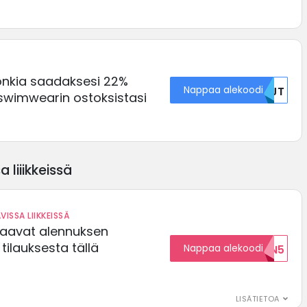
onkia saadaksesi 22%
Nappaa alekoodi
MJJT
swimwearin ostoksistasi
 liiikkeissä
VISSA LIIKKEISSÄ
saavat alennuksen
ilauksesta tällä
Nappaa alekoodi
ALENNUKSEN5
LISÄTIETOA