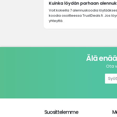
Kuinka löydän parhaan alennuk
Voit kokeilla 7 alennuskoodia löytääkse
koodia osoitteessa TrustDeals.fi. Jos lö
yhteyttä.
Älä enää
Ota v
Suosittelemme
Me