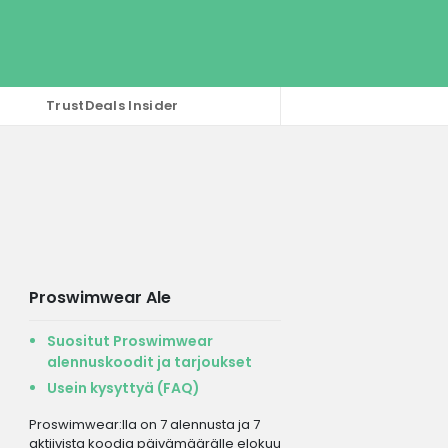
TrustDeals Insider
Proswimwear Ale
Suositut Proswimwear
alennuskoodit ja tarjoukset
Usein kysyttyä (FAQ)
Proswimwear:lla on 7 alennusta ja 7
aktiivista koodia päivämäärälle elokuu