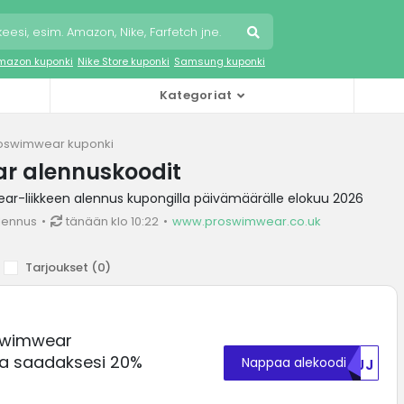
mazon kuponki
Nike Store kuponki
Samsung kuponki
Kategoriat
oswimwear kuponki
r alennuskoodit
r-liikkeen alennus kupongilla päivämäärälle elokuu 2026
lennus
tänään klo 10:22
www.proswimwear.co.uk
Tarjoukset (
0
)
swimwear
a saadaksesi 20%
Nappaa alekoodi
MDJJ