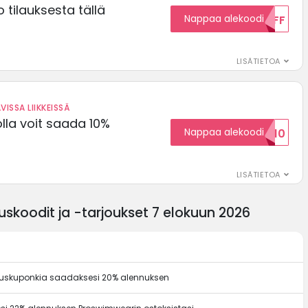
 tilauksesta tällä
Nappaa alekoodi
15OFF
LISÄTIETOA
VISSA LIIKKEISSÄ
olla voit saada 10%
Nappaa alekoodi
ALENNUSKOODID10
LISÄTIETOA
skoodit ja -tarjoukset 7 elokuun 2026
nuskuponkia saadaksesi 20% alennuksen