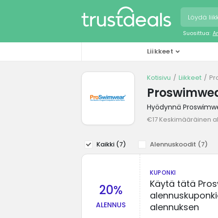
Suosittua:
A
Liikkeet
Kotisivu
Liikkeet
Pr
Proswimwea
Hyödynnä Proswimwea
€17 Keskimääräinen a
Kaikki (
7
)
Alennuskoodit (
7
)
KUPONKI
Käytä tätä Pro
20%
alennuskuponki
ALENNUS
alennuksen