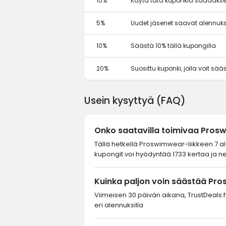
15%
Käytä tätä kuponkia saadakse
5%
Uudet jäsenet saavat alennuks
10%
Säästä 10% tällä kupongilla
20%
Suosittu kuponki, jolla voit sä
Usein kysyttyä (FAQ)
Onko saatavilla toimivaa Pro
Tällä hetkellä Proswimwear-liikkeen 7 a
kupongit voi hyödyntää 1733 kertaa ja ne
Kuinka paljon voin säästää Pr
Viimeisen 30 päivän aikana, TrustDeals.fi
eri alennuksilla