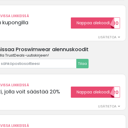
VISSA LIIKKEISSÄ
ä kupongilla
Nappaa alekoodi
KOODID10
LISÄTIETOA
missaa Proswimwear alennuskoodit
lla TrustDeals-uutiskirjeen!
Tilaa
VISSA LIIKKEISSÄ
, jolla voit säästää 20%
Nappaa alekoodi
WELCOME20
LISÄTIETOA
VISSA LIIKKEISSÄ