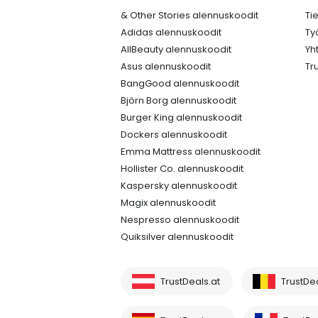
& Other Stories alennuskoodit
Ti
Adidas alennuskoodit
Ty
AllBeauty alennuskoodit
Yh
Asus alennuskoodit
Tr
BangGood alennuskoodit
Björn Borg alennuskoodit
Burger King alennuskoodit
Dockers alennuskoodit
Emma Mattress alennuskoodit
Hollister Co. alennuskoodit
Kaspersky alennuskoodit
Magix alennuskoodit
Nespresso alennuskoodit
Quiksilver alennuskoodit
TrustDeals.at
TrustDe