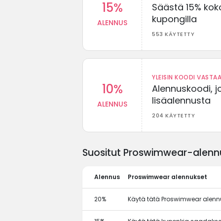
15%
Säästä 15% koko
kupongilla
ALENNUS
553 KÄYTETTY
YLEISIN KOODI VASTAA
10%
Alennuskoodi, j
lisäalennusta
ALENNUS
204 KÄYTETTY
Suositut Proswimwear-alennu
Alennus
Proswimwear alennukset
20%
Käytä tätä Proswimwear alen