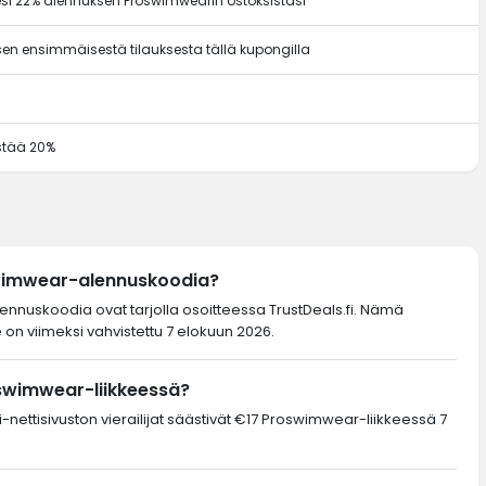
si 22% alennuksen Proswimwearin ostoksistasi
en ensimmäisestä tilauksesta tällä kupongilla
ästää 20%
swimwear-alennuskoodia?
lennuskoodia ovat tarjolla osoitteessa TrustDeals.fi. Nämä
 on viimeksi vahvistettu 7 elokuun 2026.
oswimwear-liikkeessä?
-nettisivuston vierailijat säästivät €17 Proswimwear-liikkeessä 7