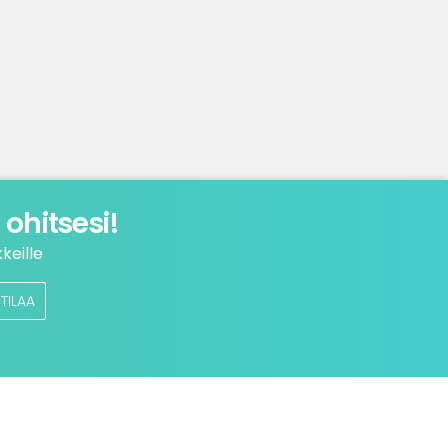
ohitsesi!
keille
TILAA