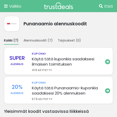
Valikko
Etsiä
Punanaamio alennuskoodit
Kaikki (
7
)
Alennuskoodit (
7
)
Tarjoukset (
0
)
KUPONKI
SUPER
Käytä tätä kuponkia saadaksesi
ilmaisen toimituksen
ALENNUS
419 KÄYTETTY
KUPONKI
20%
Käytä tätä Punanaamio-kuponkia
saadaksesi 20% alennuksen
ALENNUS
579 KÄYTETTY
Yleisimmät koodit vastaavissa liiikkeissä