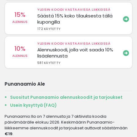
YLEISIN KOODI VASTAAVISSA LIIKKEISSÄ
15%
Säästä 15% koko tilauksesta tällä
kupongilla
ALENNUS
172 KÄYTETTY
YLEISIN KOODI VASTAAVISSA LIIKKEISSÄ
10%
Alennuskoodi, jolla voit saada 10%
lisäalennusta
ALENNUS
581 KÄYTETTY
Punanaamio Ale
Suositut Punanaamio alennuskoodit ja tarjoukset
Usein kysyttyä (FAQ)
Punanaamio:lla on 7 alennusta ja 7 aktiivista koodia
päivämäärälle elokuu 2026. Keskimäärin Punanaamio-
liiikkeemme alennuskoodit ja tarjoukset auttavat säästämään
€19
.