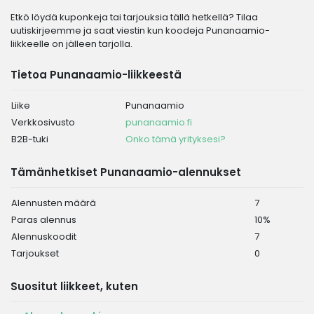
Etkö löydä kuponkeja tai tarjouksia tällä hetkellä? Tilaa
uutiskirjeemme ja saat viestin kun koodeja Punanaamio-
liikkeelle on jälleen tarjolla.
Tietoa Punanaamio-liikkeestä
Liike
Punanaamio
Verkkosivusto
punanaamio.fi
B2B-tuki
Onko tämä yrityksesi?
Tämänhetkiset Punanaamio-alennukset
Alennusten määrä
7
Paras alennus
10%
Alennuskoodit
7
Tarjoukset
0
Suositut liikkeet, kuten