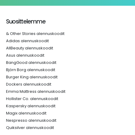
Suosittelemme
& Other Stories alennuskoodit
Adidas alennuskoodit
AllBeauty alennuskoodit
Asus alennuskoodit
BangGood alennuskoodit
Björn Borg alennuskoodit
Burger King alennuskoodit
Dockers alennuskoodit
Emma Mattress alennuskoodit
Hollister Co. alennuskoodit
Kaspersky alennuskoodit
Magix alennuskoodit
Nespresso alennuskoodit
Quiksilver alennuskoodit