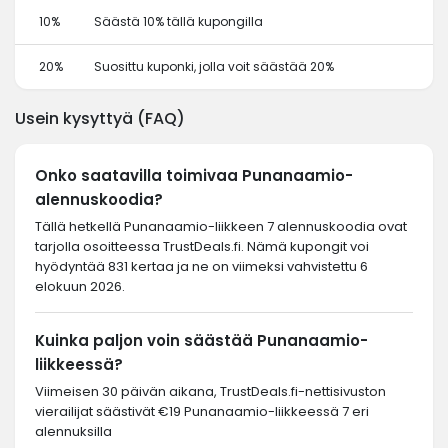
10%
Säästä 10% tällä kupongilla
20%
Suosittu kuponki, jolla voit säästää 20%
Usein kysyttyä (FAQ)
Onko saatavilla toimivaa Punanaamio-
alennuskoodia?
Tällä hetkellä Punanaamio-liikkeen 7 alennuskoodia ovat
tarjolla osoitteessa TrustDeals.fi. Nämä kupongit voi
hyödyntää 831 kertaa ja ne on viimeksi vahvistettu 6
elokuun 2026.
Kuinka paljon voin säästää Punanaamio-
liikkeessä?
Viimeisen 30 päivän aikana, TrustDeals.fi-nettisivuston
vierailijat säästivät €19 Punanaamio-liikkeessä 7 eri
alennuksilla