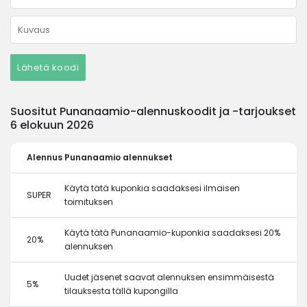
Lähetä koodi
Suositut Punanaamio-alennuskoodit ja -tarjoukset
6 elokuun 2026
Alennus
Punanaamio alennukset
Käytä tätä kuponkia saadaksesi ilmaisen
SUPER
toimituksen
Käytä tätä Punanaamio-kuponkia saadaksesi 20%
20%
alennuksen
Uudet jäsenet saavat alennuksen ensimmäisestä
5%
tilauksesta tällä kupongilla