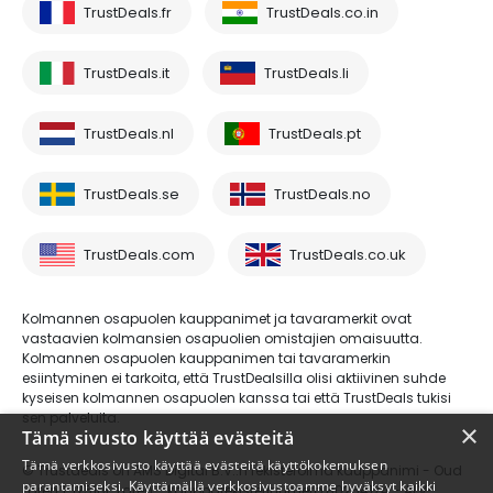
TrustDeals.fr
TrustDeals.co.in
TrustDeals.it
TrustDeals.li
TrustDeals.nl
TrustDeals.pt
TrustDeals.se
TrustDeals.no
TrustDeals.com
TrustDeals.co.uk
Kolmannen osapuolen kauppanimet ja tavaramerkit ovat
vastaavien kolmansien osapuolien omistajien omaisuutta.
Kolmannen osapuolen kauppanimen tai tavaramerkin
esiintyminen ei tarkoita, että TrustDealsilla olisi aktiivinen suhde
kyseisen kolmannen osapuolen kanssa tai että TrustDeals tukisi
sen palveluita.
×
Tämä sivusto käyttää evästeitä
Tämä verkkosivusto käyttää evästeitä käyttökokemuksen
© Trustdeals on AMS Digital B.V.:n rekisteröimä kauppanimi - Oud
parantamiseksi. Käyttämällä verkkosivustoamme hyväksyt kaikki
Laren 1, 1251BL, Laren - kaupparekisterinumero 80264174 - ALV-