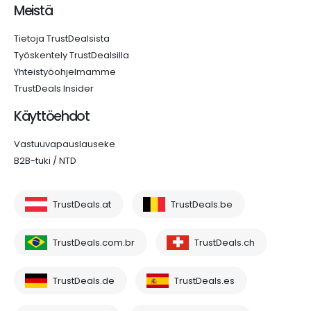
Meistä
Tietoja TrustDealsista
Työskentely TrustDealsilla
Yhteistyöohjelmamme
TrustDeals Insider
Käyttöehdot
Vastuuvapauslauseke
B2B-tuki / NTD
TrustDeals.at
TrustDeals.be
TrustDeals.com.br
TrustDeals.ch
TrustDeals.de
TrustDeals.es