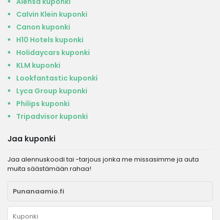
Alensa kuponki
Calvin Klein kuponki
Canon kuponki
H10 Hotels kuponki
Holidaycars kuponki
KLM kuponki
Lookfantastic kuponki
Lyca Group kuponki
Philips kuponki
Tripadvisor kuponki
Jaa kuponki
Jaa alennuskoodi tai -tarjous jonka me missasimme ja auta
muita säästämään rahaa!