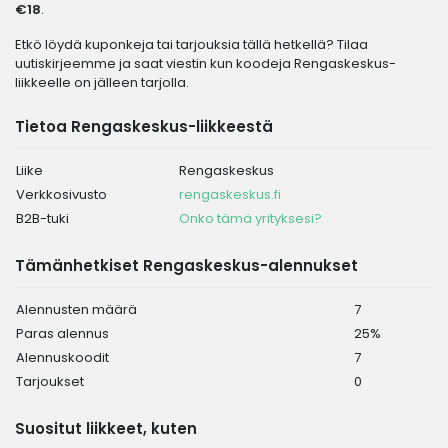
€18
.
Etkö löydä kuponkeja tai tarjouksia tällä hetkellä? Tilaa
uutiskirjeemme ja saat viestin kun koodeja Rengaskeskus-
liikkeelle on jälleen tarjolla.
Tietoa Rengaskeskus-liikkeestä
Liike
Rengaskeskus
Verkkosivusto
rengaskeskus.fi
B2B-tuki
Onko tämä yrityksesi?
Tämänhetkiset Rengaskeskus-alennukset
Alennusten määrä
7
Paras alennus
25%
Alennuskoodit
7
Tarjoukset
0
Suositut liikkeet, kuten