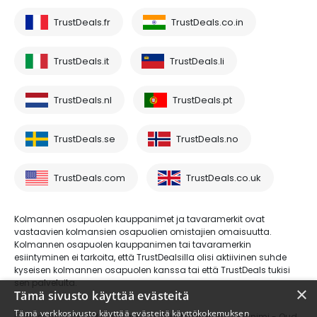
TrustDeals.fr
TrustDeals.co.in
TrustDeals.it
TrustDeals.li
TrustDeals.nl
TrustDeals.pt
TrustDeals.se
TrustDeals.no
TrustDeals.com
TrustDeals.co.uk
Kolmannen osapuolen kauppanimet ja tavaramerkit ovat
vastaavien kolmansien osapuolien omistajien omaisuutta.
Kolmannen osapuolen kauppanimen tai tavaramerkin
esiintyminen ei tarkoita, että TrustDealsilla olisi aktiivinen suhde
kyseisen kolmannen osapuolen kanssa tai että TrustDeals tukisi
sen palveluita.
×
Tämä sivusto käyttää evästeitä
Tämä verkkosivusto käyttää evästeitä käyttökokemuksen
© Trustdeals on AMS Digital B.V.:n rekisteröimä kauppanimi - Oud