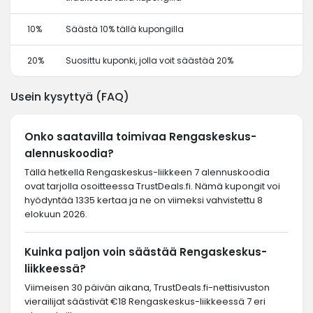
10%
Säästä 10% tällä kupongilla
20%
Suosittu kuponki, jolla voit säästää 20%
Usein kysyttyä (FAQ)
Onko saatavilla toimivaa Rengaskeskus-
alennuskoodia?
Tällä hetkellä Rengaskeskus-liikkeen 7 alennuskoodia
ovat tarjolla osoitteessa TrustDeals.fi. Nämä kupongit voi
hyödyntää 1335 kertaa ja ne on viimeksi vahvistettu 8
elokuun 2026.
Kuinka paljon voin säästää Rengaskeskus-
liikkeessä?
Viimeisen 30 päivän aikana, TrustDeals.fi-nettisivuston
vierailijat säästivät €18 Rengaskeskus-liikkeessä 7 eri