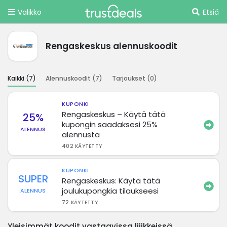
Valikko
Etsiä
Rengaskeskus alennuskoodit
Kaikki (
7
)
Alennuskoodit (
7
)
Tarjoukset (
0
)
KUPONKI
Rengaskeskus – Käytä tätä
25%
kupongin saadaksesi 25%
ALENNUS
alennusta
402 KÄYTETTY
KUPONKI
SUPER
Rengaskeskus: Käytä tätä
joulukupongkia tilaukseesi
ALENNUS
72 KÄYTETTY
Yleisimmät koodit vastaavissa liiikkeissä