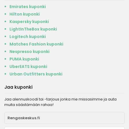
Emirates kuponki
Hilton kuponki
Kaspersky kuponki
LightInTheBox kuponki
Logitech kuponki
Matches Fashion kuponki
Nespresso kuponki
PUMA kuponki
UberEATS kuponki
Urban Outfitters kuponki
Jaa kuponki
Jaa alennuskoodi tai -tarjous jonka me missasimme ja auta
muita säästämään rahaa!