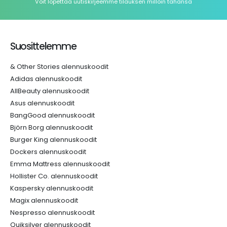
Voit lopettaa uutiskirjeemme tilauksen milloin tahansa
Suosittelemme
& Other Stories alennuskoodit
Adidas alennuskoodit
AllBeauty alennuskoodit
Asus alennuskoodit
BangGood alennuskoodit
Björn Borg alennuskoodit
Burger King alennuskoodit
Dockers alennuskoodit
Emma Mattress alennuskoodit
Hollister Co. alennuskoodit
Kaspersky alennuskoodit
Magix alennuskoodit
Nespresso alennuskoodit
Quiksilver alennuskoodit