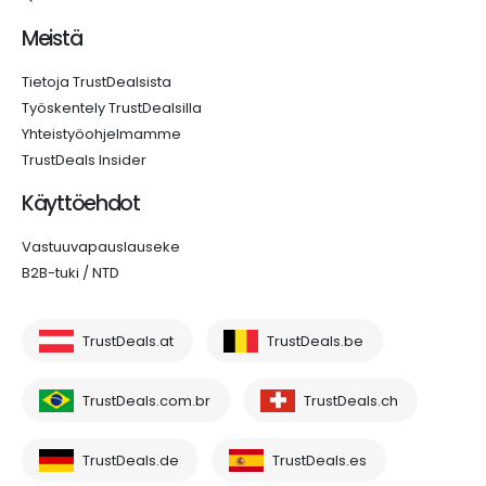
Meistä
Tietoja TrustDealsista
Työskentely TrustDealsilla
Yhteistyöohjelmamme
TrustDeals Insider
Käyttöehdot
Vastuuvapauslauseke
B2B-tuki / NTD
TrustDeals.at
TrustDeals.be
TrustDeals.com.br
TrustDeals.ch
TrustDeals.de
TrustDeals.es