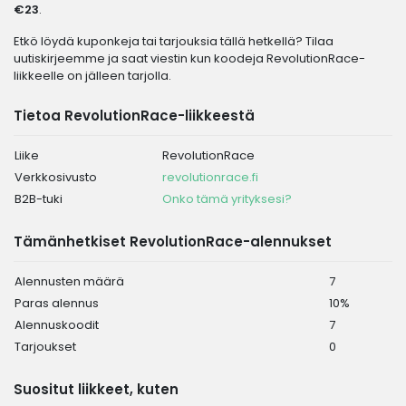
€23
.
Etkö löydä kuponkeja tai tarjouksia tällä hetkellä? Tilaa
uutiskirjeemme ja saat viestin kun koodeja RevolutionRace-
liikkeelle on jälleen tarjolla.
Tietoa RevolutionRace-liikkeestä
Liike
RevolutionRace
Verkkosivusto
revolutionrace.fi
B2B-tuki
Onko tämä yrityksesi?
Tämänhetkiset RevolutionRace-alennukset
Alennusten määrä
7
Paras alennus
10%
Alennuskoodit
7
Tarjoukset
0
Suositut liikkeet, kuten