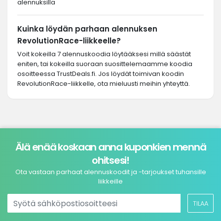
alennuksilla
Kuinka löydän parhaan alennuksen
RevolutionRace-liikkeelle?
Voit kokeilla 7 alennuskoodia löytääksesi millä säästät
eniten, tai kokeilla suoraan suosittelemaamme koodia
osoitteessa TrustDeals.fi. Jos löydät toimivan koodin
RevolutionRace-liikkelle, ota mieluusti meihin yhteyttä.
Älä enää koskaan anna kuponkien mennä
ohitsesi!
Ota vastaan parhaat alennuskoodit ja -tarjoukset tuhansille
liikkeille
TILAA