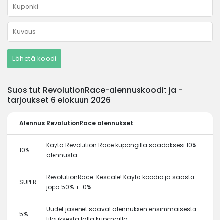
Lähetä koodi
Suositut RevolutionRace-alennuskoodit ja -
tarjoukset 6 elokuun 2026
Alennus
RevolutionRace alennukset
Käytä Revolution Race kupongilla saadaksesi 10%
10%
alennusta
RevolutionRace: Kesäale! Käytä koodia ja säästä
SUPER
jopa 50% + 10%
Uudet jäsenet saavat alennuksen ensimmäisestä
5%
tilauksesta tällä kupongilla