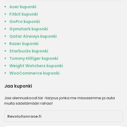
Acer kuponki
Fitbit kuponki
GoPro kuponki
Gymshark kuponki
Qatar Airways kuponki
Razer kuponki
Starbucks kuponki
Tommy Hilfiger kuponki
Weight Watchers kuponki
WooCommerce kuponki
Jaa kuponki
Jaa alennuskoodi tai -tarjous jonka me missasimme ja auta
muita säästämään rahaa!