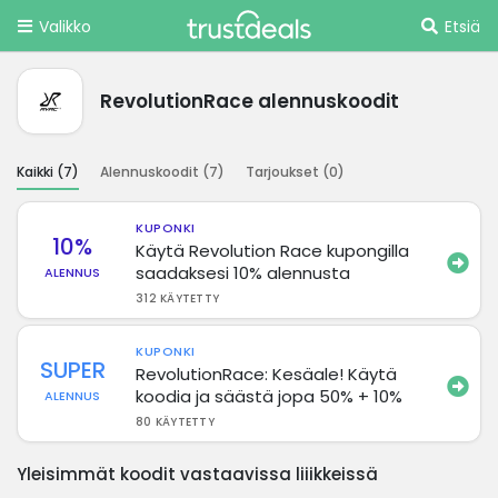
Valikko
Etsiä
RevolutionRace alennuskoodit
Kaikki (
7
)
Alennuskoodit (
7
)
Tarjoukset (
0
)
KUPONKI
10%
Käytä Revolution Race kupongilla
saadaksesi 10% alennusta
ALENNUS
312 KÄYTETTY
KUPONKI
SUPER
RevolutionRace: Kesäale! Käytä
koodia ja säästä jopa 50% + 10%
ALENNUS
80 KÄYTETTY
Yleisimmät koodit vastaavissa liiikkeissä