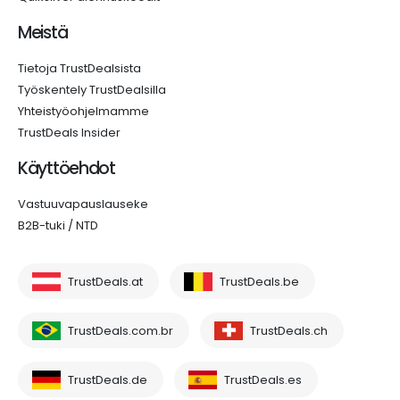
Meistä
Tietoja TrustDealsista
Työskentely TrustDealsilla
Yhteistyöohjelmamme
TrustDeals Insider
Käyttöehdot
Vastuuvapauslauseke
B2B-tuki / NTD
TrustDeals.at
TrustDeals.be
TrustDeals.com.br
TrustDeals.ch
TrustDeals.de
TrustDeals.es