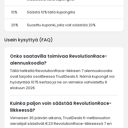
10%
Säästä 10% tällä kupongilla
20%
Suosittu kuponki, jolla voit säästää 20%
Usein kysyttyä (FAQ)
Onko saatavilla toimivaa RevolutionRace-
alennuskoodia?
Tällä hetkellä RevolutionRace-liikkeen 7 alennuskoodia
ovat tarjolla osoitteessa TrustDeals.fi. Nämä kupongit voi
hyödyntää 1075 kertaa ja ne on viimeksi vahvistettu 6
elokuun 2026.
Kuinka paljon voin säästää RevolutionRace-
liikkeessä?
Viimeisen 30 päivän aikana, TrustDeals.fi-nettisivuston
vierailijat säästivät €23 RevolutionRace-liikkeessä 7 eri