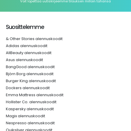
Voit lopettaa uutiskirjeemme tilauksen milloin tahansa
Suosittelemme
& Other Stories alennuskoodit
Adidas alennuskoodit
AllBeauty alennuskoodit
Asus alennuskoodit
BangGood alennuskoodit
Björn Borg alennuskoodit
Burger King alennuskoodit
Dockers alennuskoodit
Emma Mattress alennuskoodit
Hollister Co. alennuskoodit
Kaspersky alennuskoodit
Magix alennuskoodit
Nespresso alennuskoodit
Quiksilver alennuskoodit