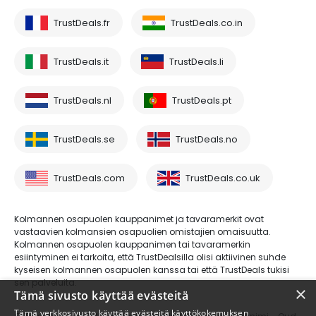
TrustDeals.fr
TrustDeals.co.in
TrustDeals.it
TrustDeals.li
TrustDeals.nl
TrustDeals.pt
TrustDeals.se
TrustDeals.no
TrustDeals.com
TrustDeals.co.uk
Kolmannen osapuolen kauppanimet ja tavaramerkit ovat
vastaavien kolmansien osapuolien omistajien omaisuutta.
Kolmannen osapuolen kauppanimen tai tavaramerkin
esiintyminen ei tarkoita, että TrustDealsilla olisi aktiivinen suhde
kyseisen kolmannen osapuolen kanssa tai että TrustDeals tukisi
sen palveluita.
×
Tämä sivusto käyttää evästeitä
Tämä verkkosivusto käyttää evästeitä käyttökokemuksen