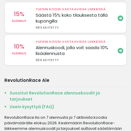
YLEISIN KOODI VASTAAVISSA LIIKKEISSÄ
15%
Säästä 15% koko tilauksesta tällä
kupongilla
ALENNUS
683 KÄYTETTY
YLEISIN KOODI VASTAAVISSA LIIKKEISSÄ
10%
Alennuskoodi, jolla voit saada 10%
lisäalennusta
ALENNUS
656 KÄYTETTY
RevolutionRace Ale
Suositut RevolutionRace alennuskoodit ja
tarjoukset
Usein kysyttyä (FAQ)
RevolutionRace:lla on 7 alennusta ja 7 aktiivista koodia
päivämäärälle elokuu 2026. Keskimäärin RevolutionRace-
liiikkeemme alennuskoodit ja tarjoukset auttavat säästämään