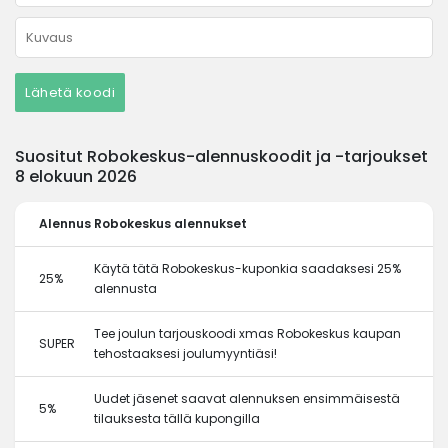
Lähetä koodi
Suositut Robokeskus-alennuskoodit ja -tarjoukset
8 elokuun 2026
Alennus
Robokeskus alennukset
Käytä tätä Robokeskus-kuponkia saadaksesi 25%
25%
alennusta
Tee joulun tarjouskoodi xmas Robokeskus kaupan
SUPER
tehostaaksesi joulumyyntiäsi!
Uudet jäsenet saavat alennuksen ensimmäisestä
5%
tilauksesta tällä kupongilla