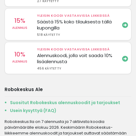
27 KÄYTETTY
YLEISIN KOODI VASTAAVISSA LIIKKEISSÄ
15%
Säästä 15% koko tilauksesta tällä
kupongilla
ALENNUS
518 KÄYTETTY
YLEISIN KOODI VASTAAVISSA LIIKKEISSÄ
10%
Alennuskoodi, jolla voit saada 10%
lisäalennusta
ALENNUS
456 KÄYTETTY
Robokeskus Ale
Suositut Robokeskus alennuskoodit ja tarjoukset
Usein kysyttyä (FAQ)
Robokeskus:lla on 7 alennusta ja 7 aktiivista koodia
päivämäärälle elokuu 2026. Keskimäärin Robokeskus-
liiikkeemme alennuskoodit ja tarjoukset auttavat säästämään