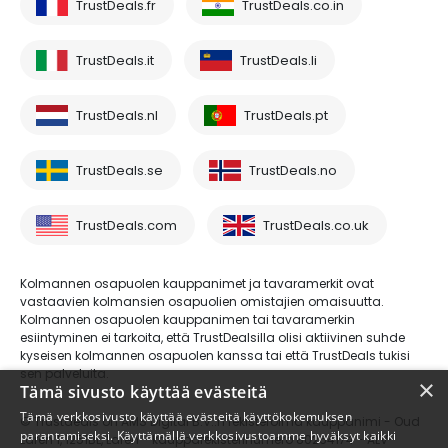
TrustDeals.fr
TrustDeals.co.in
TrustDeals.it
TrustDeals.li
TrustDeals.nl
TrustDeals.pt
TrustDeals.se
TrustDeals.no
TrustDeals.com
TrustDeals.co.uk
Kolmannen osapuolen kauppanimet ja tavaramerkit ovat
vastaavien kolmansien osapuolien omistajien omaisuutta.
Kolmannen osapuolen kauppanimen tai tavaramerkin
esiintyminen ei tarkoita, että TrustDealsilla olisi aktiivinen suhde
kyseisen kolmannen osapuolen kanssa tai että TrustDeals tukisi
sen palveluita.
×
Tämä sivusto käyttää evästeitä
Tämä verkkosivusto käyttää evästeitä käyttökokemuksen
© Trustdeals on AMS Digital B.V.:n rekisteröimä kauppanimi - Oud
parantamiseksi. Käyttämällä verkkosivustoamme hyväksyt kaikki
Laren 1, 1251BL, Laren - kaupparekisterinumero 80264174 - ALV-