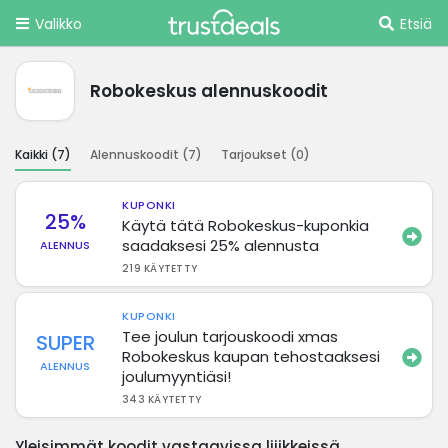
Valikko
Etsiä
Robokeskus alennuskoodit
Kaikki (
7
)
Alennuskoodit (
7
)
Tarjoukset (
0
)
KUPONKI
25%
Käytä tätä Robokeskus-kuponkia
saadaksesi 25% alennusta
ALENNUS
219 KÄYTETTY
KUPONKI
Tee joulun tarjouskoodi xmas
SUPER
Robokeskus kaupan tehostaaksesi
ALENNUS
joulumyyntiäsi!
343 KÄYTETTY
Yleisimmät koodit vastaavissa liiikkeissä