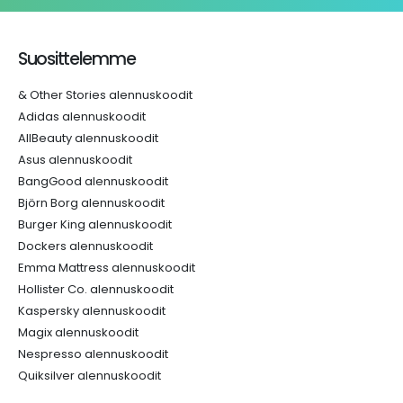
Suosittelemme
& Other Stories alennuskoodit
Adidas alennuskoodit
AllBeauty alennuskoodit
Asus alennuskoodit
BangGood alennuskoodit
Björn Borg alennuskoodit
Burger King alennuskoodit
Dockers alennuskoodit
Emma Mattress alennuskoodit
Hollister Co. alennuskoodit
Kaspersky alennuskoodit
Magix alennuskoodit
Nespresso alennuskoodit
Quiksilver alennuskoodit