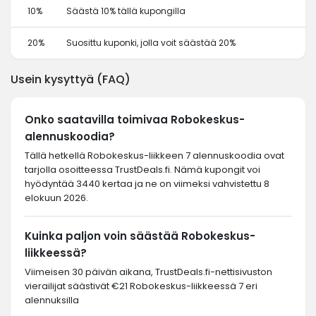
10%
Säästä 10% tällä kupongilla
20%
Suosittu kuponki, jolla voit säästää 20%
Usein kysyttyä (FAQ)
Onko saatavilla toimivaa Robokeskus-
alennuskoodia?
Tällä hetkellä Robokeskus-liikkeen 7 alennuskoodia ovat
tarjolla osoitteessa TrustDeals.fi. Nämä kupongit voi
hyödyntää 3440 kertaa ja ne on viimeksi vahvistettu 8
elokuun 2026.
Kuinka paljon voin säästää Robokeskus-
liikkeessä?
Viimeisen 30 päivän aikana, TrustDeals.fi-nettisivuston
vierailijat säästivät €21 Robokeskus-liikkeessä 7 eri
alennuksilla