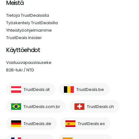
Meistä
Tietoja TrustDealsista
Työskentely TrustDealsilla
Yhteistyöohjelmamme
TrustDeals Insider
Käyttöehdot
Vastuuvapauslauseke
B2B-tuki / NTD
TrustDeals.at
TrustDeals.be
TrustDeals.com.br
TrustDeals.ch
TrustDeals.de
TrustDeals.es