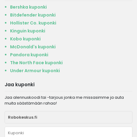
Bershka kuponki
Bitdefender kuponki
Hollister Co. kuponki
Kinguin kuponki
Kobo kuponki
McDonald's kuponki
Pandora kuponki
The North Face kuponki
Under Armour kuponki
Jaa kuponki
Jaa alennuskoodi tai -tarjous jonka me missasimme ja auta
muita säästämään rahaa!