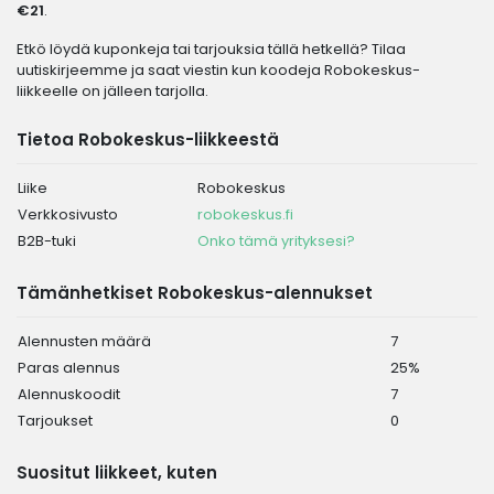
€21
.
Etkö löydä kuponkeja tai tarjouksia tällä hetkellä? Tilaa
uutiskirjeemme ja saat viestin kun koodeja Robokeskus-
liikkeelle on jälleen tarjolla.
Tietoa Robokeskus-liikkeestä
Liike
Robokeskus
Verkkosivusto
robokeskus.fi
B2B-tuki
Onko tämä yrityksesi?
Tämänhetkiset Robokeskus-alennukset
Alennusten määrä
7
Paras alennus
25%
Alennuskoodit
7
Tarjoukset
0
Suositut liikkeet, kuten