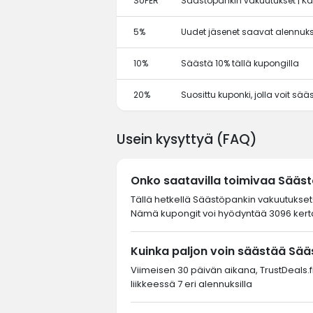
SUPER
Säästöpankin vakuutukset | K
5%
Uudet jäsenet saavat alennuks
10%
Säästä 10% tällä kupongilla
20%
Suosittu kuponki, jolla voit sä
Usein kysyttyä (FAQ)
Onko saatavilla toimivaa Sääs
Tällä hetkellä Säästöpankin vakuutukset-
Nämä kupongit voi hyödyntää 3096 kertaa
Kuinka paljon voin säästää Sää
Viimeisen 30 päivän aikana, TrustDeals.fi
liikkeessä 7 eri alennuksilla