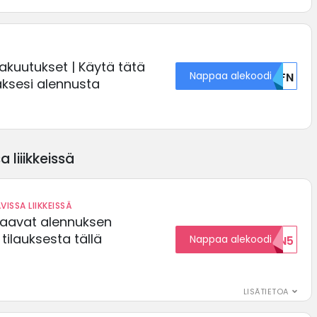
kuutukset | Käytä tätä
Nappaa alekoodi
U0FN
ksesi alennusta
 liiikkeissä
VISSA LIIKKEISSÄ
saavat alennuksen
ilauksesta tällä
Nappaa alekoodi
ALENNUKSEN5
LISÄTIETOA