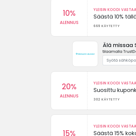
YLEISIN KOODI VASTAA
10%
Säästä 10% täll
ALENNUS
669 KÄYTETTY
Älä missaa 
tilaamalla TrustD
YLEISIN KOODI VASTAA
20%
Suosittu kuponki
ALENNUS
302 KÄYTETTY
YLEISIN KOODI VASTAA
15%
Säästä 15% koko