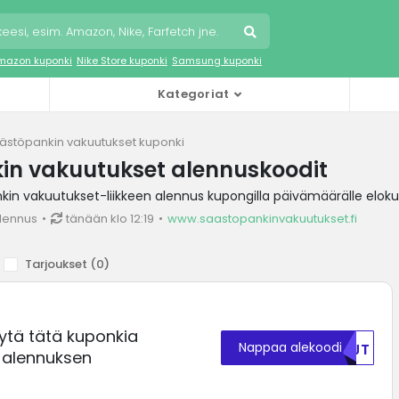
mazon kuponki
Nike Store kuponki
Samsung kuponki
Kategoriat
ästöpankin vakuutukset kuponki
in vakuutukset alennuskoodit
in vakuutukset-liikkeen alennus kupongilla päivämäärälle elok
lennus
tänään klo 12:19
www.saastopankinvakuutukset.fi
Tarjoukset (
0
)
ytä tätä kuponkia
Nappaa alekoodi
NTJT
 alennuksen