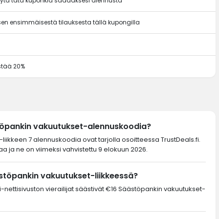
äytä tätä kuponkia saadaksesi alennusta
en ensimmäisestä tilauksesta tällä kupongilla
ästää 20%
töpankin vakuutukset-alennuskoodia?
liikkeen 7 alennuskoodia ovat tarjolla osoitteessa TrustDeals.fi.
 ja ne on viimeksi vahvistettu 9 elokuun 2026.
stöpankin vakuutukset-liikkeessä?
-nettisivuston vierailijat säästivät €16 Säästöpankin vakuutukset-