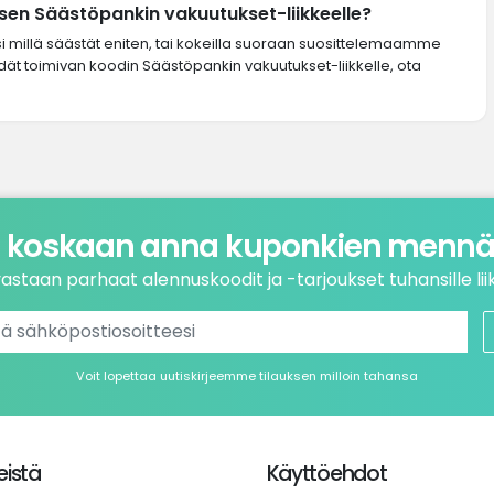
en Säästöpankin vakuutukset-liikkeelle?
si millä säästät eniten, tai kokeilla suoraan suosittelemaamme
ydät toimivan koodin Säästöpankin vakuutukset-liikkelle, ota
 koskaan anna kuponkien mennä 
astaan parhaat alennuskoodit ja -tarjoukset tuhansille liik
Voit lopettaa uutiskirjeemme tilauksen milloin tahansa
istä
Käyttöehdot