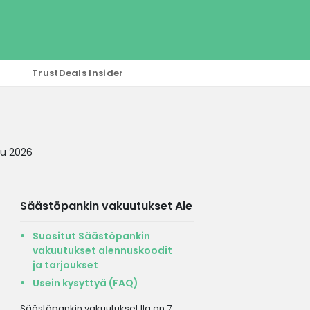
TrustDeals Insider
uu 2026
Säästöpankin vakuutukset Ale
Suositut Säästöpankin
vakuutukset alennuskoodit
ja tarjoukset
Usein kysyttyä (FAQ)
Säästöpankin vakuutukset:lla on 7