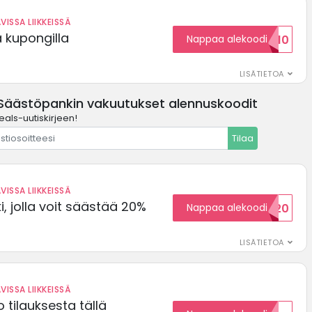
VISSA LIIKKEISSÄ
ä kupongilla
Nappaa alekoodi
KOODID10
LISÄTIETOA
Säästöpankin vakuutukset alennuskoodit
eals-uutiskirjeen!
Tilaa
VISSA LIIKKEISSÄ
, jolla voit säästää 20%
Nappaa alekoodi
WELCOME20
LISÄTIETOA
VISSA LIIKKEISSÄ
 tilauksesta tällä