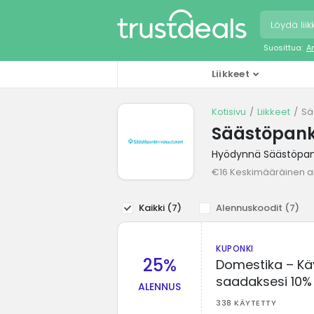
Suosittua:
A
Liikkeet
Kotisivu
Liikkeet
Sä
Säästöpank
Hyödynnä Säästöpank
€16 Keskimääräinen a
Kaikki (
7
)
Alennuskoodit (
7
)
KUPONKI
25%
Domestika – Kä
saadaksesi 10%
ALENNUS
338 KÄYTETTY