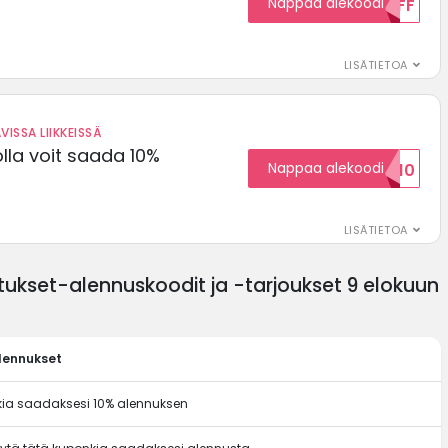
Nappaa alekoodi
15OFF
LISÄTIETOA
VISSA LIIKKEISSÄ
olla voit saada 10%
Nappaa alekoodi
ALENNUSKOODID10
LISÄTIETOA
ukset-alennuskoodit ja -tarjoukset 9 elokuun
lennukset
kia saadaksesi 10% alennuksen