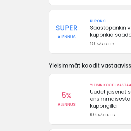
KUPONKI
SUPER
Säästöpankin va
kuponkia saada
ALENNUS
198 KÄYTETTY
Yleisimmät koodit vastaavissa
YLEISIN KOODI VASTAA
Uudet jäsenet 
5%
ensimmäisestä t
ALENNUS
kupongilla
534 KÄYTETTY