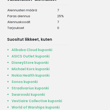
Alennusten määrä
7
Paras alennus
25%
Alennuskoodit
7
Tarjoukset
0
Suositut liikkeet, kuten
Alibaba Cloud kuponki
ASICS Outlet kuponki
DisneyStore kuponki
Michael Kors kuponki
Nokia Health kuponki
Sonos kuponki
Stradivarius kuponki
Swarovski kuponki
Vestiaire Collective kuponki
World of Warships kuponki