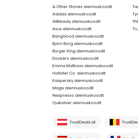
& Other Stories alennuskoodit
Ti
Adidas alennuskoodit
Ty
AllBeauty alennuskoodit
Yh
Asus alennuskoodit
Tr
BangGood alennuskoodit
Björn Borg alennuskoodit
Burger King alennuskoodit
Dockers alennuskoodit
Emma Mattress alennuskoodit
Hollister Co. alennuskoodit
Kaspersky alennuskoodit
Magix alennuskoodit
Nespresso alennuskoodit
Quiksilver alennuskoodit
TrustDeals.at
TrustDe