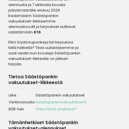
alennusta ja 7 aktiivista koodia
päivämäärälle elokuu 2026.
Keskimäärin Säästöpankin
vakuutukset-liiikkeemme
alennuskoodit ja tarjoukset auttavat
säästämään
€16
.
Etkö löydä kuponkeja tai tarjouksia
tällä hetkellä? Tilaa uutiskirjeemme ja
saat viestin kun koodeja Säästöpankin
vakuutukset-liikkeelle on jälleen
tarjolla.
Tietoa Säästöpankin
vakuutukset-liikkeestä
Liike
Säästöpankin vakuutukset
Verkkosivusto
saastopankinvakuutukset.fi
B2B-tuki
Onko tämä yrityksesi?
Tämänhetkiset Säästöpankin
vakuutukset-alennukset