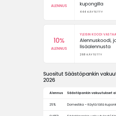
kupongilla
ALENNUS
444 KÄYTETTY
YLEISIN KOODI VASTAA
10%
Alennuskoodi, j
lisäalennusta
ALENNUS
268 KÄYTETTY
Suositut Säästöpankin vakuut
2026
Alennus
Säästöpankin vakuutukset a
25%
Domestika – Käytä tätä kupon