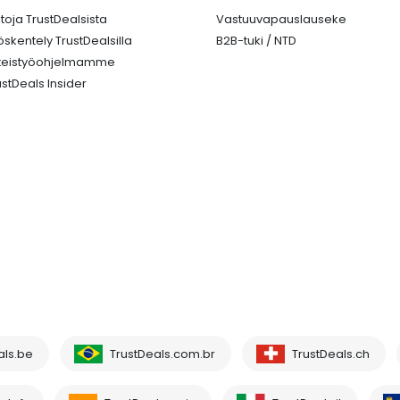
etoja TrustDealsista
Vastuuvapauslauseke
öskentely TrustDealsilla
B2B-tuki / NTD
teistyöohjelmamme
ustDeals Insider
als.be
TrustDeals.com.br
TrustDeals.ch