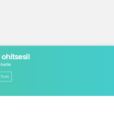
ohitsesi!
keille
TILAA