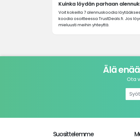
Kuinka löydän parhaan alennuks
Voit kokeilla 7 alennuskoodia löytääkse
koodia osoitteessa TrustDeals.fi. Jos lö
mieluusti meihin yhteyttä.
Älä enää
Ota v
Suosittelemme
Me