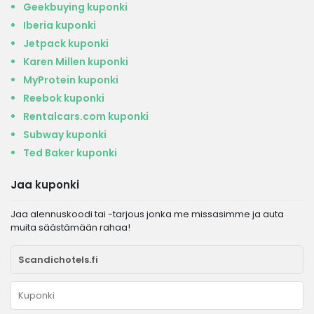
Geekbuying kuponki
Iberia kuponki
Jetpack kuponki
Karen Millen kuponki
MyProtein kuponki
Reebok kuponki
Rentalcars.com kuponki
Subway kuponki
Ted Baker kuponki
Jaa kuponki
Jaa alennuskoodi tai -tarjous jonka me missasimme ja auta
muita säästämään rahaa!