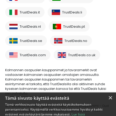
TrustDeals.it
TrustDeals.li
TrustDeals.nl
TrustDeals.pt
TrustDeals.se
TrustDeals.no
TrustDeals.com
TrustDeals.co.uk
Kolmannen osapuolen kauppanimet ja tavaramerkit ovat
vastaavien kolmansien osapuolien omistajien omaisuutta.
Kolmannen osapuolen kauppanimen tai tavaramerkin
esiintyminen ei tarkoita, että TrustDealsilla olisi aktiivinen suhde
kyseisen kolmannen osapuolen kanssa tai että TrustDeals tukisi
sen palveluita.
×
Tämä sivusto käyttää evästeitä
Tämä verkkosivusto käyttää evästeitä käyttökokemuksen
© Trustdeals on AMS Digital B.V.:n rekisteröimä kauppanimi - Oud
parantamiseksi. Käyttämällä verkkosivustoamme hyväksyt kaikki
Laren 1, 1251BL, Laren - kaupparekisterinumero 80264174 - ALV-
evästeet evästekäytäntöjemme mukaisesti.
Lue lisää
numero: NL861609360B01