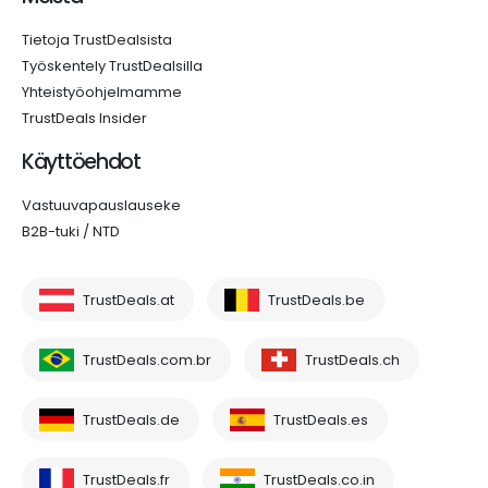
Tietoja TrustDealsista
Työskentely TrustDealsilla
Yhteistyöohjelmamme
TrustDeals Insider
Käyttöehdot
Vastuuvapauslauseke
B2B-tuki / NTD
TrustDeals.at
TrustDeals.be
TrustDeals.com.br
TrustDeals.ch
TrustDeals.de
TrustDeals.es
TrustDeals.fr
TrustDeals.co.in