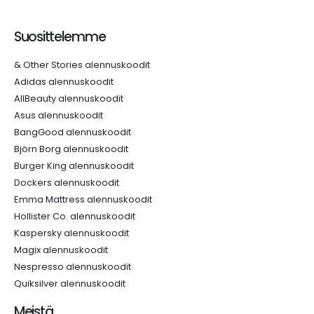
Suosittelemme
& Other Stories alennuskoodit
Adidas alennuskoodit
AllBeauty alennuskoodit
Asus alennuskoodit
BangGood alennuskoodit
Björn Borg alennuskoodit
Burger King alennuskoodit
Dockers alennuskoodit
Emma Mattress alennuskoodit
Hollister Co. alennuskoodit
Kaspersky alennuskoodit
Magix alennuskoodit
Nespresso alennuskoodit
Quiksilver alennuskoodit
Meistä