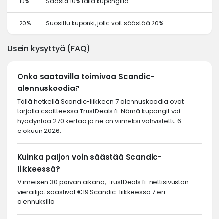
10%
Säästä 10% tällä kupongilla
20%
Suosittu kuponki, jolla voit säästää 20%
Usein kysyttyä (FAQ)
Onko saatavilla toimivaa Scandic-
alennuskoodia?
Tällä hetkellä Scandic-liikkeen 7 alennuskoodia ovat
tarjolla osoitteessa TrustDeals.fi. Nämä kupongit voi
hyödyntää 270 kertaa ja ne on viimeksi vahvistettu 6
elokuun 2026.
Kuinka paljon voin säästää Scandic-
liikkeessä?
Viimeisen 30 päivän aikana, TrustDeals.fi-nettisivuston
vierailijat säästivät €19 Scandic-liikkeessä 7 eri
alennuksilla