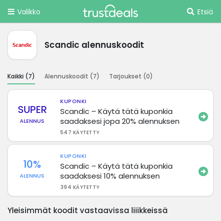
Valikko
Etsiä
Scandic alennuskoodit
Kaikki (
7
)
Alennuskoodit (
7
)
Tarjoukset (
0
)
KUPONKI
SUPER
Scandic – Käytä tätä kuponkia
saadaksesi jopa 20% alennuksen
ALENNUS
547 KÄYTETTY
KUPONKI
10%
Scandic – Käytä tätä kuponkia
saadaksesi 10% alennuksen
ALENNUS
394 KÄYTETTY
Yleisimmät koodit vastaavissa liiikkeissä