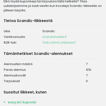
Etkö löydä kuponkeja tai tarjouksia tällä hetkellä? Tilaa
uutiskirjeemme ja saat viestin kun koodeja Scandic-liikkeelle on
jälleen tarjolla.
Tietoa Scandic-liikkeestä
Liike
Scandic
Verkkosivusto
scandichotels.fi
B2B-tuki
Onko tämä yrityksesi?
Tämänhetkiset Scandic-alennukset
Alennusten määrä
7
Paras alennus
10%
Alennuskoodit
7
Tarjoukset
0
Suositut liikkeet, kuten
easyJet kuponki