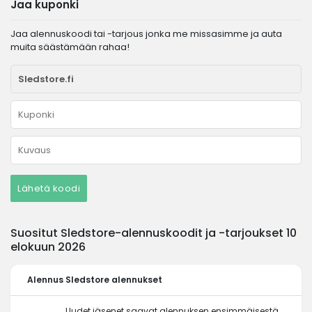
Jaa kuponki
Jaa alennuskoodi tai -tarjous jonka me missasimme ja auta
muita säästämään rahaa!
Lähetä koodi
Suositut Sledstore-alennuskoodit ja -tarjoukset 10
elokuun 2026
Alennus
Sledstore alennukset
Uudet jäsenet saavat alennuksen ensimmäisestä