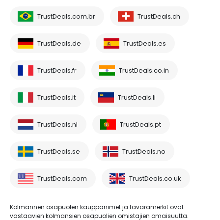
TrustDeals.com.br
TrustDeals.ch
TrustDeals.de
TrustDeals.es
TrustDeals.fr
TrustDeals.co.in
TrustDeals.it
TrustDeals.li
TrustDeals.nl
TrustDeals.pt
TrustDeals.se
TrustDeals.no
TrustDeals.com
TrustDeals.co.uk
Kolmannen osapuolen kauppanimet ja tavaramerkit ovat
vastaavien kolmansien osapuolien omistajien omaisuutta.