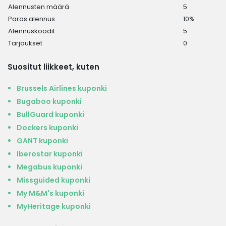
Alennusten määrä
5
Paras alennus
10%
Alennuskoodit
5
Tarjoukset
0
Suositut liikkeet, kuten
Brussels Airlines kuponki
Bugaboo kuponki
BullGuard kuponki
Dockers kuponki
GANT kuponki
Iberostar kuponki
Megabus kuponki
Missguided kuponki
My M&M's kuponki
MyHeritage kuponki