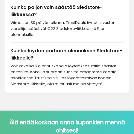
Kuinka paljon voin säästää Sledstore-
liikkeessä?
Viimeisen 30 päivän aikana, TrustDeals.fi-nettisivuston
vierailijat säästivät €22 Sledstore-liikkeessä 5 eri
alennuksilla
Kuinka löydän parhaan alennuksen Sledstore-
liikkeelle?
Voit kokeilla 5 alennuskoodia löytääksesi millä säästät
eniten, tai kokeilla suoraan suosittelemaamme koodia
osoitteessa TrustDeals.fi. Jos löydät toimivan koodin
Sledstore-liikkelle, ota mieluusti meihin yhteyttä.
Älä enää koskaan anna kuponkien mennä
ohitsesi!