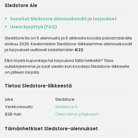
Sledstore Ale
Suositut Sledstore alennuskoodit ja tarjoukset
Usein kysyttyä (FAQ)
Sledstore:lla on 5 alennusta ja 5 aktiivista koodia päivämäärälle
elokuu 2026. Keskimäärin Sledstore-liiikkeemme alennuskoodit
ja tarjoukset auttavat säästämään
€22
.
Etkö löydä kuponkeja tai tarjouksia tällä hetkellä? Tilaa
uutiskirjeemme ja saat viestin kun koodeja Sledstore-liikkeelle
on jälleen tarjolla.
Tietoa Sledstore-liikkeestä
Liike
Sledstore
Verkkosivusto
sledstore.fi
B2B-tuki
Onko tämä yrityksesi?
Tämänhetkiset Sledstore-alennukset