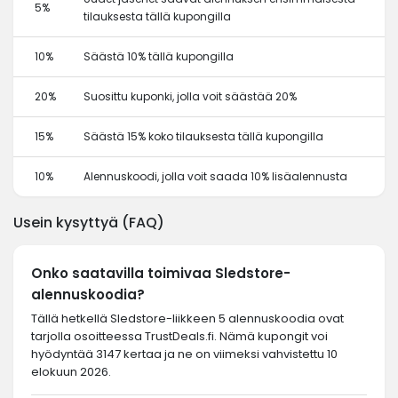
5%
tilauksesta tällä kupongilla
10%
Säästä 10% tällä kupongilla
20%
Suosittu kuponki, jolla voit säästää 20%
15%
Säästä 15% koko tilauksesta tällä kupongilla
10%
Alennuskoodi, jolla voit saada 10% lisäalennusta
Usein kysyttyä (FAQ)
Onko saatavilla toimivaa Sledstore-
alennuskoodia?
Tällä hetkellä Sledstore-liikkeen 5 alennuskoodia ovat
tarjolla osoitteessa TrustDeals.fi. Nämä kupongit voi
hyödyntää 3147 kertaa ja ne on viimeksi vahvistettu 10
elokuun 2026.