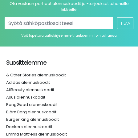
Ota vastaan parhaat alennuskoodit ja -tarjoukset tuhansille
liikkeille
TILAA
Voit lopettaa uutiskirjeemme tilauksen milloin tahansa
Suosittelemme
& Other Stories alennuskoodit
Adidas alennuskoodit
AllBeauty alennuskoodit
Asus alennuskoodit
BangGood alennuskoodit
Björn Borg alennuskoodit
Burger King alennuskoodit
Dockers alennuskoodit
Emma Mattress alennuskoodit