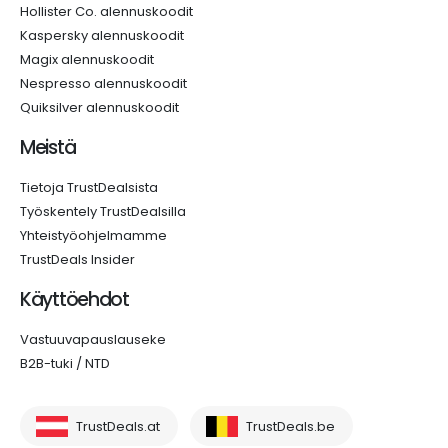
Hollister Co. alennuskoodit
Kaspersky alennuskoodit
Magix alennuskoodit
Nespresso alennuskoodit
Quiksilver alennuskoodit
Meistä
Tietoja TrustDealsista
Työskentely TrustDealsilla
Yhteistyöohjelmamme
TrustDeals Insider
Käyttöehdot
Vastuuvapauslauseke
B2B-tuki / NTD
TrustDeals.at
TrustDeals.be