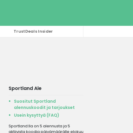
TrustDeals Insider
Sportland Ale
Suositut Sportland
alennuskoodit ja tarjoukset
Usein kysyttyä (FAQ)
Sportland:lla on 5 alennusta ja 5
aktiivista koodia päivämäärälle elokuu