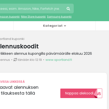
mazon kuponki
Nike Store kuponki
Samsung kuponki
Kategoriat
ortland kuponki
lennuskoodit
iikkeen alennus kupongilla päivämäärälle elokuu 2026
lennus
tänään klo 12:19
www.sportland.fi
VISSA LIIKKEISSÄ
saavat alennuksen
ilauksesta tällä
Nappaa alekoodi
ALENNUKSEN5