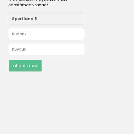
säästämään rahaa!
Lähetä koodi