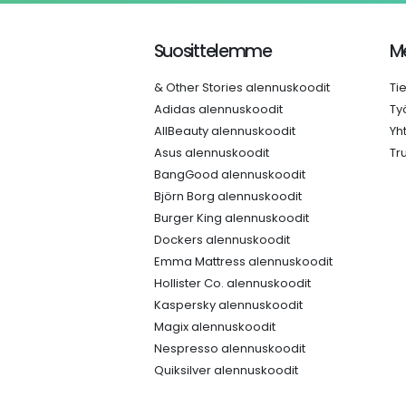
Suosittelemme
Me
& Other Stories alennuskoodit
Ti
Adidas alennuskoodit
Ty
AllBeauty alennuskoodit
Yh
Asus alennuskoodit
Tr
BangGood alennuskoodit
Björn Borg alennuskoodit
Burger King alennuskoodit
Dockers alennuskoodit
Emma Mattress alennuskoodit
Hollister Co. alennuskoodit
Kaspersky alennuskoodit
Magix alennuskoodit
Nespresso alennuskoodit
Quiksilver alennuskoodit