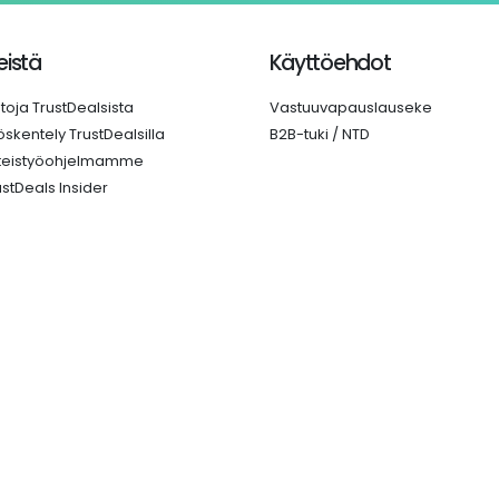
istä
Käyttöehdot
etoja TrustDealsista
Vastuuvapauslauseke
öskentely TrustDealsilla
B2B-tuki / NTD
teistyöohjelmamme
ustDeals Insider