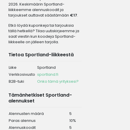
2026. Keskimäärin Sportland-
liiikkeemme alennuskoodit ja
tarjoukset auttavat säästämään
€17
.
Etkö löydä kuponkeja tai tarjouksia
tällä hetkellä? Tilaa uutiskirjeemme ja
saat viestin kun koodeja Sportland-
liikkeelle on jälleen tarjolla.
Tietoa Sportland-liikkeestä
Liike
Sportland
Verkkosivusto
sportland.fi
B2B-tuki
Onko tämä yrityksesi?
Tämänhetkiset Sportland-
alennukset
Alennusten määrä
5
Paras alennus
10%
Alennuskoodit
5