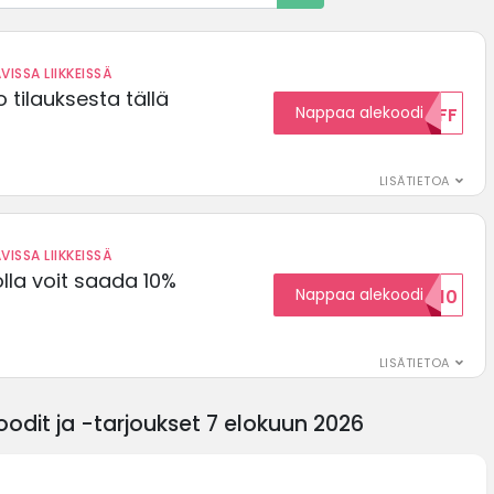
VISSA LIIKKEISSÄ
 tilauksesta tällä
Nappaa alekoodi
15OFF
LISÄTIETOA
VISSA LIIKKEISSÄ
olla voit saada 10%
Nappaa alekoodi
ALENNUSKOODID10
LISÄTIETOA
odit ja -tarjoukset 7 elokuun 2026