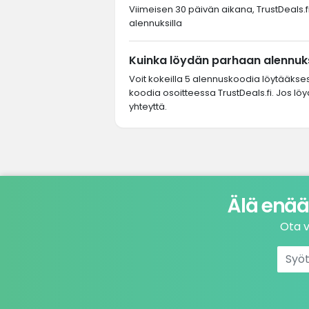
Viimeisen 30 päivän aikana, TrustDeals.fi-
alennuksilla
Kuinka löydän parhaan alennuks
Voit kokeilla 5 alennuskoodia löytääkse
koodia osoitteessa TrustDeals.fi. Jos löy
yhteyttä.
Älä enää
Ota v