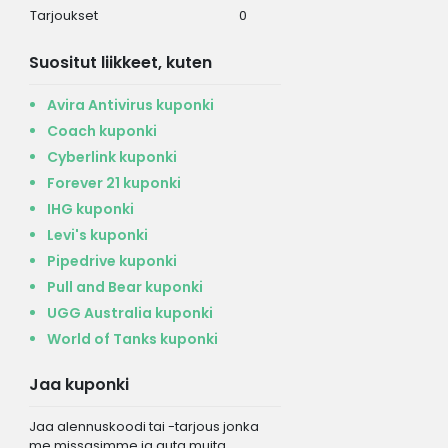
Tarjoukset
0
Suositut liikkeet, kuten
Avira Antivirus kuponki
Coach kuponki
Cyberlink kuponki
Forever 21 kuponki
IHG kuponki
Levi's kuponki
Pipedrive kuponki
Pull and Bear kuponki
UGG Australia kuponki
World of Tanks kuponki
Jaa kuponki
Jaa alennuskoodi tai -tarjous jonka
me missasimme ja auta muita