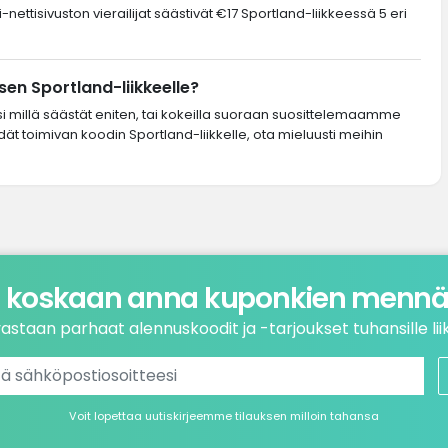
nettisivuston vierailijat säästivät €17 Sportland-liikkeessä 5 eri
en Sportland-liikkeelle?
si millä säästät eniten, tai kokeilla suoraan suosittelemaamme
dät toimivan koodin Sportland-liikkelle, ota mieluusti meihin
 koskaan anna kuponkien mennä 
astaan parhaat alennuskoodit ja -tarjoukset tuhansille liik
Voit lopettaa uutiskirjeemme tilauksen milloin tahansa