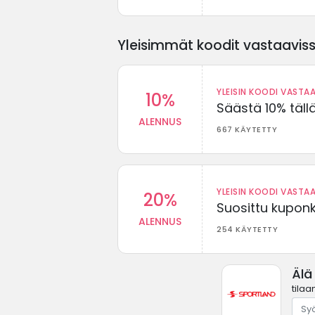
Yleisimmät koodit vastaavissa
YLEISIN KOODI VASTAA
10%
Säästä 10% täll
ALENNUS
667 KÄYTETTY
YLEISIN KOODI VASTAA
20%
Suosittu kuponki
ALENNUS
254 KÄYTETTY
Älä
tilaa