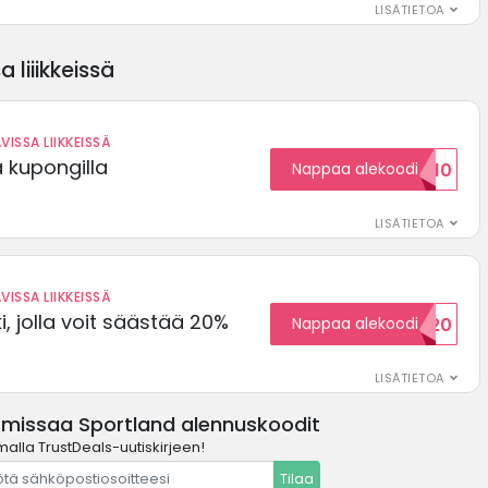
LISÄTIETOA
 liiikkeissä
VISSA LIIKKEISSÄ
ä kupongilla
Nappaa alekoodi
KOODID10
LISÄTIETOA
VISSA LIIKKEISSÄ
, jolla voit säästää 20%
Nappaa alekoodi
WELCOME20
LISÄTIETOA
 missaa Sportland alennuskoodit
malla TrustDeals-uutiskirjeen!
Tilaa