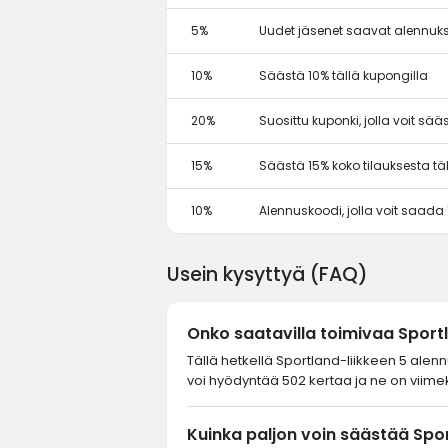
5%
Uudet jäsenet saavat alennuks
10%
Säästä 10% tällä kupongilla
20%
Suosittu kuponki, jolla voit sä
15%
Säästä 15% koko tilauksesta tä
10%
Alennuskoodi, jolla voit saada
Usein kysyttyä (FAQ)
Onko saatavilla toimivaa Spor
Tällä hetkellä Sportland-liikkeen 5 alen
voi hyödyntää 502 kertaa ja ne on viimek
Kuinka paljon voin säästää Spo