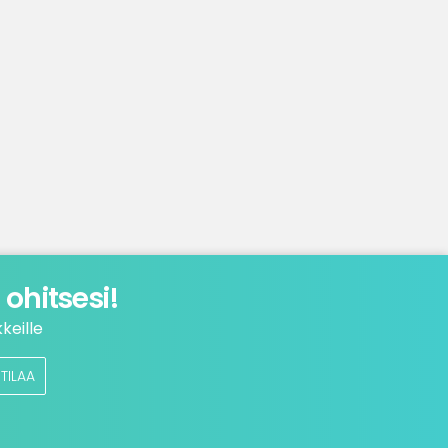
ohitsesi!
keille
TILAA