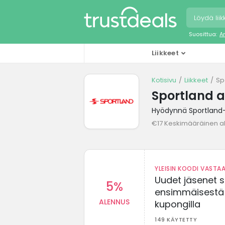
Suosittua:
A
Liikkeet
Kotisivu
Liikkeet
Sp
Sportland a
Hyödynnä Sportland-l
€17 Keskimääräinen a
YLEISIN KOODI VASTAA
Uudet jäsenet 
5%
ensimmäisestä t
ALENNUS
kupongilla
149 KÄYTETTY