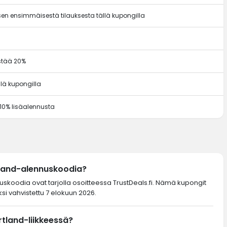
en ensimmäisestä tilauksesta tällä kupongilla
ästää 20%
llä kupongilla
 10% lisäalennusta
tland-alennuskoodia?
nuskoodia ovat tarjolla osoitteessa TrustDeals.fi. Nämä kupongit
si vahvistettu 7 elokuun 2026.
rtland-liikkeessä?