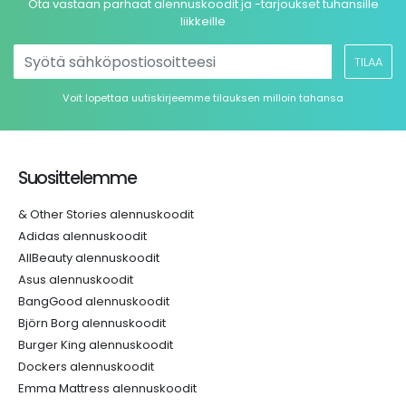
Ota vastaan parhaat alennuskoodit ja -tarjoukset tuhansille
liikkeille
TILAA
Voit lopettaa uutiskirjeemme tilauksen milloin tahansa
Suosittelemme
& Other Stories alennuskoodit
Adidas alennuskoodit
AllBeauty alennuskoodit
Asus alennuskoodit
BangGood alennuskoodit
Björn Borg alennuskoodit
Burger King alennuskoodit
Dockers alennuskoodit
Emma Mattress alennuskoodit