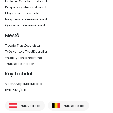
Hollister Co. alennuskoodit
Kaspersky alennuskoodit
Magix alennuskoodit
Nespresso alennuskoodit
Quiksilver alennuskoodit
Meistä
Tietoja TrustDealsista
Työskentely TrustDealsilla
Yhteistyöohjelmamme
TrustDeals Insider
Käyttöehdot
Vastuuvapauslauseke
B2B-tuki / NTD
TrustDeals.at
TrustDeals.be