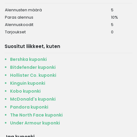
Alennusten määrä
5
Paras alennus
10%
Alennuskoodit
5
Tarjoukset
0
Suositut liikkeet, kuten
Bershka kuponki
Bitdefender kuponki
Hollister Co. kuponki
Kinguin kuponki
Kobo kuponki
McDonald's kuponki
Pandora kuponki
The North Face kuponki
Under Armour kuponki
Jaa kuponki