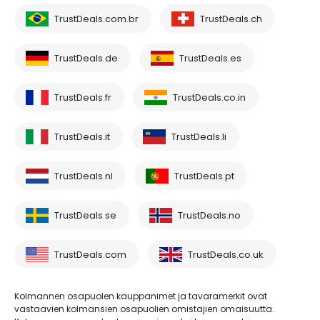
TrustDeals.com.br
TrustDeals.ch
TrustDeals.de
TrustDeals.es
TrustDeals.fr
TrustDeals.co.in
TrustDeals.it
TrustDeals.li
TrustDeals.nl
TrustDeals.pt
TrustDeals.se
TrustDeals.no
TrustDeals.com
TrustDeals.co.uk
Kolmannen osapuolen kauppanimet ja tavaramerkit ovat
vastaavien kolmansien osapuolien omistajien omaisuutta.