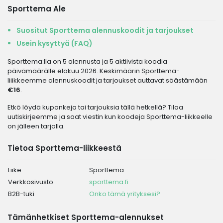
Sporttema Ale
Suositut Sporttema alennuskoodit ja tarjoukset
Usein kysyttyä (FAQ)
Sporttema:lla on 5 alennusta ja 5 aktiivista koodia
päivämäärälle elokuu 2026. Keskimäärin Sporttema-
liiikkeemme alennuskoodit ja tarjoukset auttavat säästämään
€16
.
Etkö löydä kuponkeja tai tarjouksia tällä hetkellä? Tilaa
uutiskirjeemme ja saat viestin kun koodeja Sporttema-liikkeelle
on jälleen tarjolla.
Tietoa Sporttema-liikkeestä
Liike
Sporttema
Verkkosivusto
sporttema.fi
B2B-tuki
Onko tämä yrityksesi?
Tämänhetkiset Sporttema-alennukset