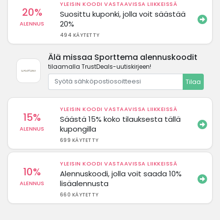
YLEISIN KOODI VASTAAVISSA LIIKKEISSÄ
20%
Suosittu kuponki, jolla voit säästää
20%
ALENNUS
494 KÄYTETTY
Älä missaa Sporttema alennuskoodit
tilaamalla TrustDeals-uutiskirjeen!
Tilaa
YLEISIN KOODI VASTAAVISSA LIIKKEISSÄ
15%
Säästä 15% koko tilauksesta tällä
kupongilla
ALENNUS
699 KÄYTETTY
YLEISIN KOODI VASTAAVISSA LIIKKEISSÄ
10%
Alennuskoodi, jolla voit saada 10%
lisäalennusta
ALENNUS
660 KÄYTETTY