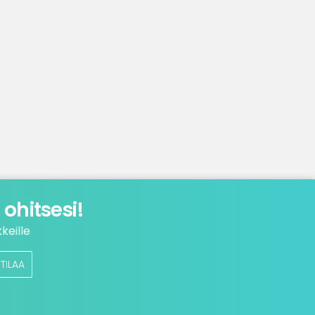
ohitsesi!
keille
TILAA