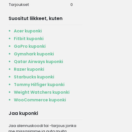
Tarjoukset
0
Suositut liikkeet, kuten
Acer kuponki
Fitbit kuponki
GoPro kuponki
Gymshark kuponki
Qatar Airways kuponki
Razer kuponki
Starbucks kuponki
Tommy Hilfiger kuponki
Weight Watchers kuponki
WooCommerce kuponki
Jaa kuponki
Jaa alennuskoodi tai -tarjous jonka
me missasimme ja auta muita