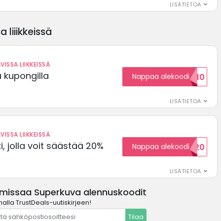
LISÄTIETOA
 liiikkeissä
VISSA LIIKKEISSÄ
ä kupongilla
Nappaa alekoodi
KOODID10
LISÄTIETOA
VISSA LIIKKEISSÄ
, jolla voit säästää 20%
Nappaa alekoodi
WELCOME20
LISÄTIETOA
 missaa Superkuva alennuskoodit
malla TrustDeals-uutiskirjeen!
Tilaa