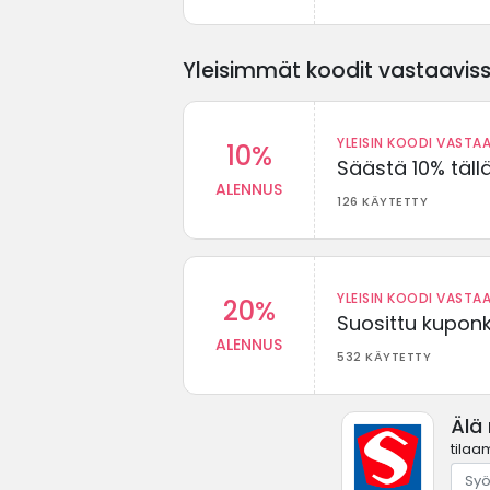
Yleisimmät koodit vastaavissa
YLEISIN KOODI VASTAA
10%
Säästä 10% täll
ALENNUS
126 KÄYTETTY
YLEISIN KOODI VASTAA
20%
Suosittu kuponki
ALENNUS
532 KÄYTETTY
Älä
tilaa