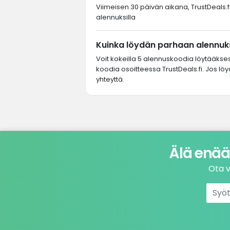
Viimeisen 30 päivän aikana, TrustDeals.fi
alennuksilla
Kuinka löydän parhaan alennuks
Voit kokeilla 5 alennuskoodia löytääkse
koodia osoitteessa TrustDeals.fi. Jos lö
yhteyttä.
Älä enää
Ota v