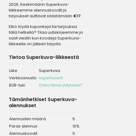
2026. Keskimäärin Superkuva-
liiikkeemme alennuskoodit ja
tarjoukset auttavat säästämään
€17
.
Etkö löydä kuponkeja tai tarjouksia
tällä hetkellä? Tilaa uutiskirjeemme ja
saat viestin kun koodeja Superkuva-
liikkeelle on jälleen tarjolla.
Tietoa Superkuva-liikkeestä
Liike
Superkuva
Verkkosivusto
superkuva.fi
B2B-tuki
Onko tämä yrityksesi?
Tämänhetkiset Superkuva-
alennukset
Alennusten määrä
5
Paras alennus
10%
Alennuskoodit
5