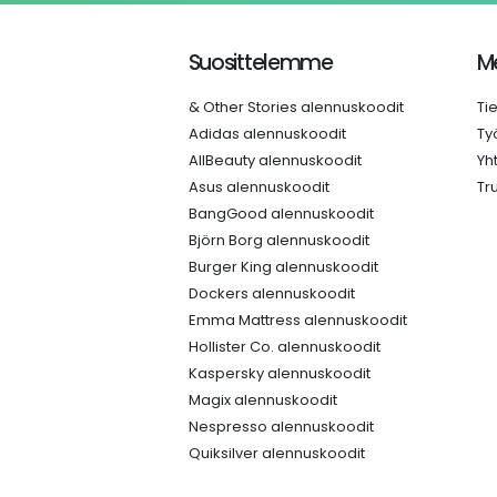
Suosittelemme
Me
& Other Stories alennuskoodit
Ti
Adidas alennuskoodit
Ty
AllBeauty alennuskoodit
Yh
Asus alennuskoodit
Tr
BangGood alennuskoodit
Björn Borg alennuskoodit
Burger King alennuskoodit
Dockers alennuskoodit
Emma Mattress alennuskoodit
Hollister Co. alennuskoodit
Kaspersky alennuskoodit
Magix alennuskoodit
Nespresso alennuskoodit
Quiksilver alennuskoodit