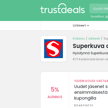
Suosittua:
A
Liikkeet
Kotisivu
Liikkeet
Su
Superkuva 
Hyödynnä Superkuva-
€17 Keskimääräinen a
YLEISIN KOODI VASTAA
Uudet jäsenet 
5%
ensimmäisestä t
ALENNUS
kupongilla
53 KÄYTETTY