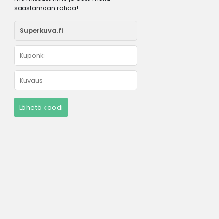
säästämään rahaa!
Lähetä koodi