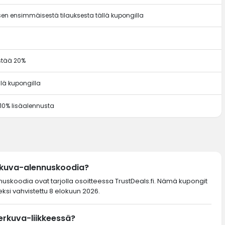
en ensimmäisestä tilauksesta tällä kupongilla
ästää 20%
llä kupongilla
 10% lisäalennusta
rkuva-alennuskoodia?
nuskoodia ovat tarjolla osoitteessa TrustDeals.fi. Nämä kupongit
ksi vahvistettu 8 elokuun 2026.
erkuva-liikkeessä?