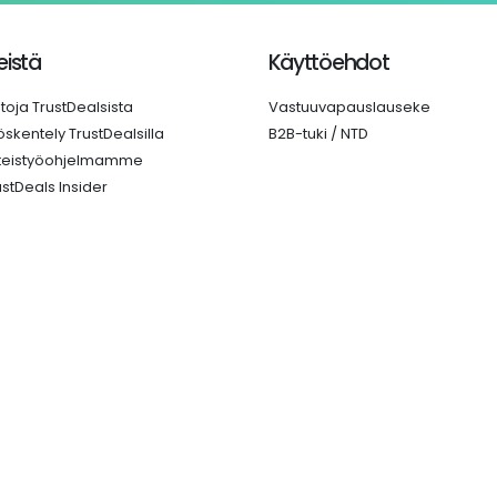
istä
Käyttöehdot
etoja TrustDealsista
Vastuuvapauslauseke
öskentely TrustDealsilla
B2B-tuki / NTD
teistyöohjelmamme
ustDeals Insider