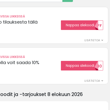
VISSA LIIKKEISSÄ
 tilauksesta tällä
Nappaa alekoodi
15OFF
LISÄTIETOA
VISSA LIIKKEISSÄ
olla voit saada 10%
Nappaa alekoodi
ALENNUSKOODID10
LISÄTIETOA
odit ja -tarjoukset 8 elokuun 2026