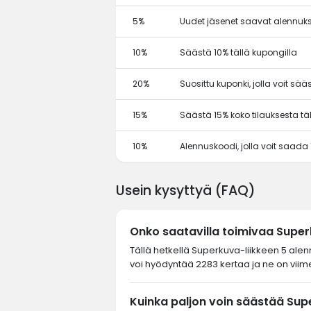
5%
Uudet jäsenet saavat alennuks
10%
Säästä 10% tällä kupongilla
20%
Suosittu kuponki, jolla voit sä
15%
Säästä 15% koko tilauksesta tä
10%
Alennuskoodi, jolla voit saada
Usein kysyttyä (FAQ)
Onko saatavilla toimivaa Supe
Tällä hetkellä Superkuva-liikkeen 5 alen
voi hyödyntää 2283 kertaa ja ne on viime
Kuinka paljon voin säästää Sup