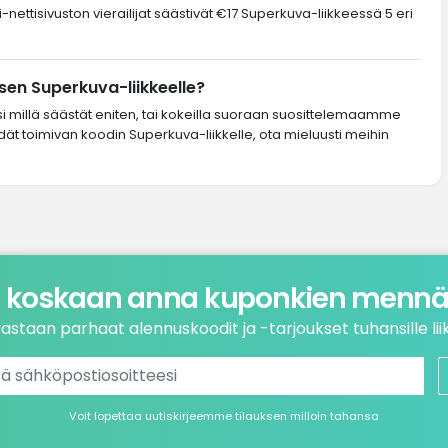
-nettisivuston vierailijat säästivät €17 Superkuva-liikkeessä 5 eri
en Superkuva-liikkeelle?
si millä säästät eniten, tai kokeilla suoraan suosittelemaamme
ydät toimivan koodin Superkuva-liikkelle, ota mieluusti meihin
 koskaan anna kuponkien mennä 
astaan parhaat alennuskoodit ja -tarjoukset tuhansille liik
Voit lopettaa uutiskirjeemme tilauksen milloin tahansa