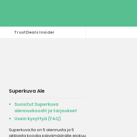
TrustDeals Insider
Superkuva Ale
Suositut Superkuva
alennuskoodit ja tarjoukset
Usein kysyttyä (FAQ)
Superkuva:lla on 5 alennusta ja 5
aktiivista koodia päivämäärälle elokuu