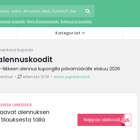
mazon kuponki
Nike Store kuponki
Samsung kuponki
Kategoriat
perkuva kuponki
alennuskoodit
liikkeen alennus kupongilla päivämäärälle elokuu 2026
lennus
eilen klo 12:19
www.superkuva.fi
VISSA LIIKKEISSÄ
saavat alennuksen
ilauksesta tällä
Nappaa alekoodi
ALENNUKSEN5