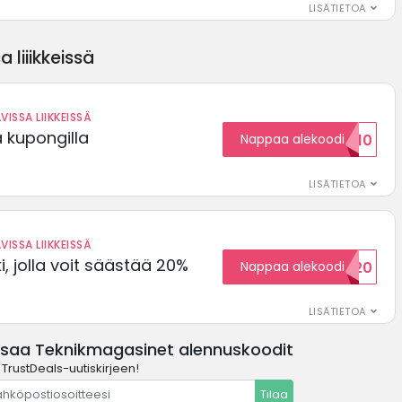
LISÄTIETOA
 liiikkeissä
VISSA LIIKKEISSÄ
ä kupongilla
Nappaa alekoodi
KOODID10
LISÄTIETOA
VISSA LIIKKEISSÄ
, jolla voit säästää 20%
Nappaa alekoodi
WELCOME20
LISÄTIETOA
ssaa Teknikmagasinet alennuskoodit
 TrustDeals-uutiskirjeen!
Tilaa