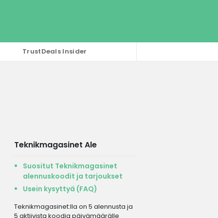
TrustDeals Insider
Teknikmagasinet Ale
Suositut Teknikmagasinet
alennuskoodit ja tarjoukset
Usein kysyttyä (FAQ)
Teknikmagasinet:lla on 5 alennusta ja
5 aktiivista koodia päivämäärälle