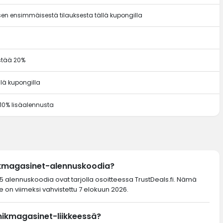
en ensimmäisestä tilauksesta tällä kupongilla
ästää 20%
llä kupongilla
 10% lisäalennusta
ikmagasinet-alennuskoodia?
5 alennuskoodia ovat tarjolla osoitteessa TrustDeals.fi. Nämä
 on viimeksi vahvistettu 7 elokuun 2026.
nikmagasinet-liikkeessä?