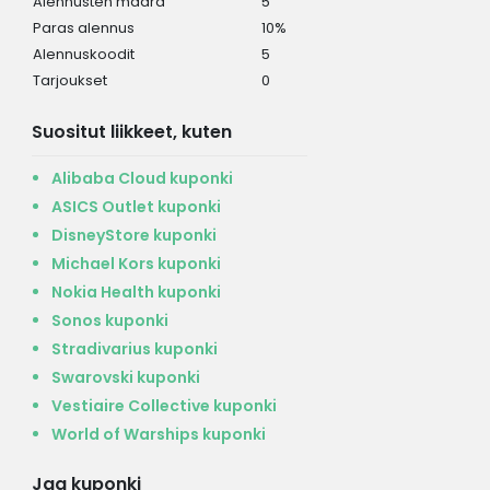
Alennusten määrä
5
Paras alennus
10%
Alennuskoodit
5
Tarjoukset
0
Suositut liikkeet, kuten
Alibaba Cloud kuponki
ASICS Outlet kuponki
DisneyStore kuponki
Michael Kors kuponki
Nokia Health kuponki
Sonos kuponki
Stradivarius kuponki
Swarovski kuponki
Vestiaire Collective kuponki
World of Warships kuponki
Jaa kuponki