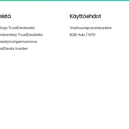
istä
Käyttöehdot
etoja TrustDealsista
Vastuuvapauslauseke
öskentely TrustDealsilla
B2B-tuki / NTD
teistyöohjelmamme
ustDeals Insider