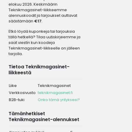
elokuu 2026. Keskimäärin
Teknikmagasinet-liiikkeemme
alennuskoodit ja tarjoukset auttavat
säästämään
€17
.
Etkö löydä kuponkeja tai tarjouksia
tällä hetkellä? Tilaa uutiskirjeemme ja
saat viestin kun koodeja
Teknikmagasinet-liikkeelle on jälleen
tarjolla.
Tietoa Teknikmagasinet-
liikkeestä
Liike
Teknikmagasinet
Verkkosivusto
teknikmagasinet.fi
B2B-tuki
Onko tämä yrityksesi?
Tämänhetkiset
Teknikmagasinet-alennukset