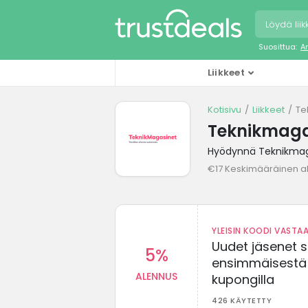
Suosittua:
A
Liikkeet
Kotisivu
Liikkeet
Te
Teknikmaga
Hyödynnä Teknikmaga
€17 Keskimääräinen a
YLEISIN KOODI VASTAA
Uudet jäsenet 
5%
ensimmäisestä t
ALENNUS
kupongilla
426 KÄYTETTY