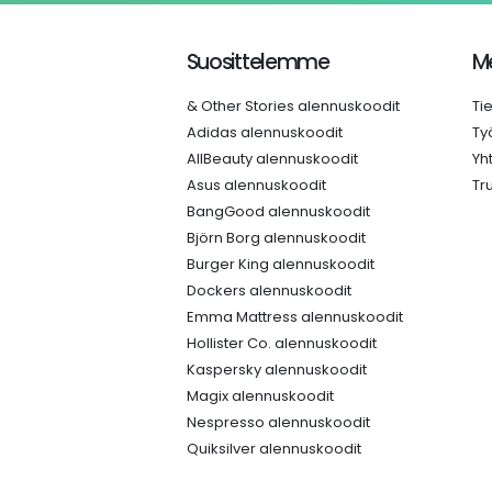
Suosittelemme
Me
& Other Stories alennuskoodit
Ti
Adidas alennuskoodit
Ty
AllBeauty alennuskoodit
Yh
Asus alennuskoodit
Tr
BangGood alennuskoodit
Björn Borg alennuskoodit
Burger King alennuskoodit
Dockers alennuskoodit
Emma Mattress alennuskoodit
Hollister Co. alennuskoodit
Kaspersky alennuskoodit
Magix alennuskoodit
Nespresso alennuskoodit
Quiksilver alennuskoodit