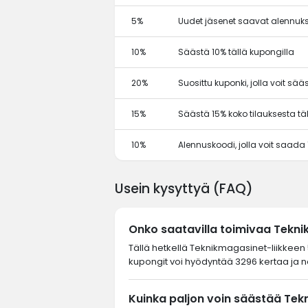
5%
Uudet jäsenet saavat alennuks
10%
Säästä 10% tällä kupongilla
20%
Suosittu kuponki, jolla voit sä
15%
Säästä 15% koko tilauksesta tä
10%
Alennuskoodi, jolla voit saada
Usein kysyttyä (FAQ)
Onko saatavilla toimivaa Tekn
Tällä hetkellä Teknikmagasinet-liikkeen 
kupongit voi hyödyntää 3296 kertaa ja ne
Kuinka paljon voin säästää Tek