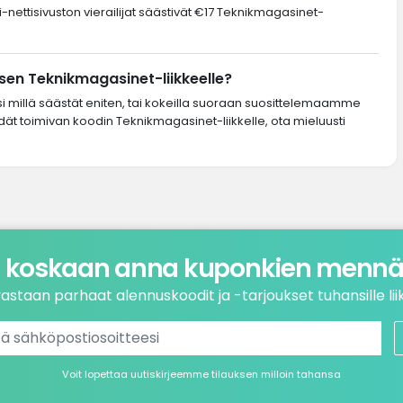
-nettisivuston vierailijat säästivät €17 Teknikmagasinet-
en Teknikmagasinet-liikkeelle?
si millä säästät eniten, tai kokeilla suoraan suosittelemaamme
ydät toimivan koodin Teknikmagasinet-liikkelle, ota mieluusti
 koskaan anna kuponkien mennä 
astaan parhaat alennuskoodit ja -tarjoukset tuhansille liik
Voit lopettaa uutiskirjeemme tilauksen milloin tahansa