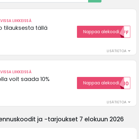
VISSA LIIKKEISSÄ
 tilauksesta tällä
Nappaa alekoodi
15OFF
LISÄTIETOA
VISSA LIIKKEISSÄ
olla voit saada 10%
Nappaa alekoodi
ALENNUSKOODID10
LISÄTIETOA
nnuskoodit ja -tarjoukset 7 elokuun 2026