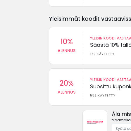
Yleisimmät koodit vastaavissa
YLEISIN KOODI VASTAA
10%
Säästä 10% täll
ALENNUS
130 KÄYTETTY
YLEISIN KOODI VASTAA
20%
Suosittu kuponki
ALENNUS
552 KÄYTETTY
Älä mi
tilaamalla