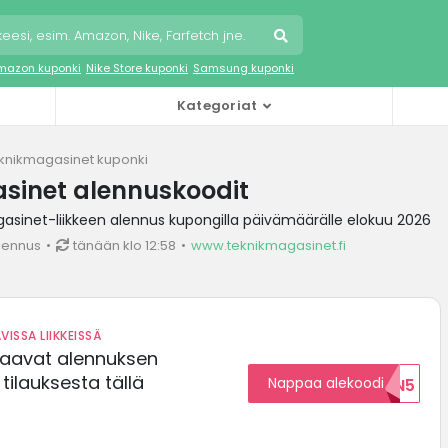
mazon kuponki
Nike Store kuponki
Samsung kuponki
Kategoriat
knikmagasinet kuponki
sinet alennuskoodit
sinet-liikkeen alennus kupongilla päivämäärälle elokuu 2026
lennus
tänään klo 12:58
www.teknikmagasinet.fi
VISSA LIIKKEISSÄ
saavat alennuksen
ilauksesta tällä
Nappaa alekoodi
ALENNUKSEN5