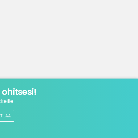
ohitsesi!
keille
TILAA