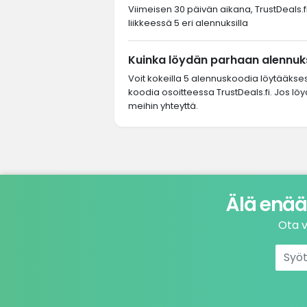
Viimeisen 30 päivän aikana, TrustDeals.fi
liikkeessä 5 eri alennuksilla
Kuinka löydän parhaan alennuks
Voit kokeilla 5 alennuskoodia löytääkse
koodia osoitteessa TrustDeals.fi. Jos lö
meihin yhteyttä.
Älä enää
Ota v