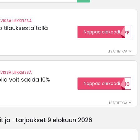
VISSA LIIKKEISSÄ
 tilauksesta tällä
Nappaa alekoodi
15OFF
LISÄTIETOA
VISSA LIIKKEISSÄ
olla voit saada 10%
Nappaa alekoodi
ALENNUSKOODID10
LISÄTIETOA
t ja -tarjoukset 9 elokuun 2026