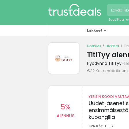
Suosittua:
A
Liikkeet
Kotisivu
Liikkeet
Ti
TitiTyy ale
Hyödynnä TitiTyy-lii
€22 Keskimääräinen 
YLEISIN KOODI VASTAA
Uudet jäsenet 
5%
ensimmäisestä t
ALENNUS
kupongilla
326 KÄYTETTY