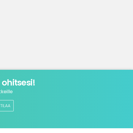
ohitsesi!
keille
TILAA