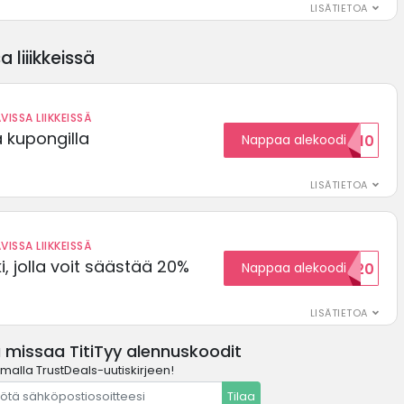
LISÄTIETOA
 liiikkeissä
VISSA LIIKKEISSÄ
ä kupongilla
Nappaa alekoodi
KOODID10
LISÄTIETOA
VISSA LIIKKEISSÄ
, jolla voit säästää 20%
Nappaa alekoodi
WELCOME20
LISÄTIETOA
 missaa TitiTyy alennuskoodit
amalla TrustDeals-uutiskirjeen!
Tilaa