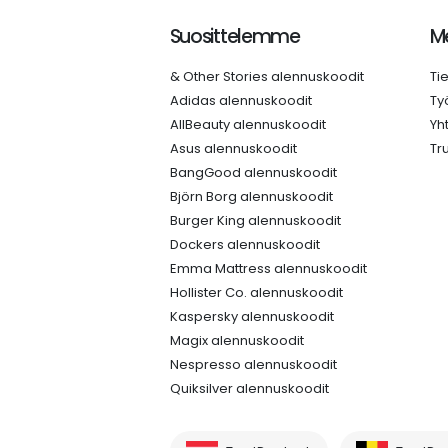
Suosittelemme
Me
& Other Stories alennuskoodit
Ti
Adidas alennuskoodit
Ty
AllBeauty alennuskoodit
Yh
Asus alennuskoodit
Tr
BangGood alennuskoodit
Björn Borg alennuskoodit
Burger King alennuskoodit
Dockers alennuskoodit
Emma Mattress alennuskoodit
Hollister Co. alennuskoodit
Kaspersky alennuskoodit
Magix alennuskoodit
Nespresso alennuskoodit
Quiksilver alennuskoodit