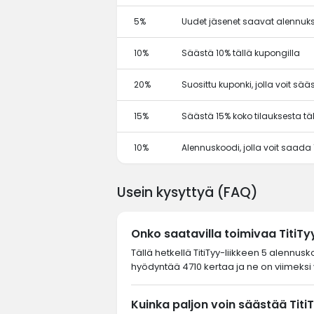
5%
Uudet jäsenet saavat alennuks
10%
Säästä 10% tällä kupongilla
20%
Suosittu kuponki, jolla voit sä
15%
Säästä 15% koko tilauksesta tä
10%
Alennuskoodi, jolla voit saada
Usein kysyttyä (FAQ)
Onko saatavilla toimivaa TitiT
Tällä hetkellä TitiTyy-liikkeen 5 alennus
hyödyntää 4710 kertaa ja ne on viimeksi 
Kuinka paljon voin säästää Titi