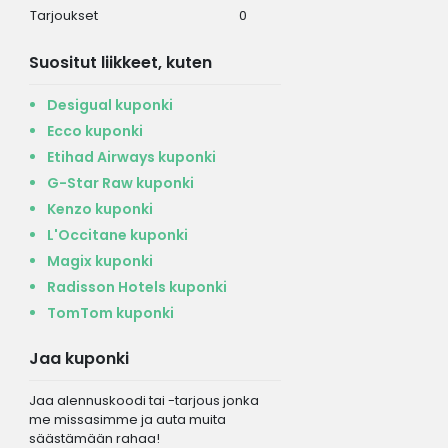
Tarjoukset
0
Suositut liikkeet, kuten
Desigual kuponki
Ecco kuponki
Etihad Airways kuponki
G-Star Raw kuponki
Kenzo kuponki
L'Occitane kuponki
Magix kuponki
Radisson Hotels kuponki
TomTom kuponki
Jaa kuponki
Jaa alennuskoodi tai -tarjous jonka
me missasimme ja auta muita
säästämään rahaa!