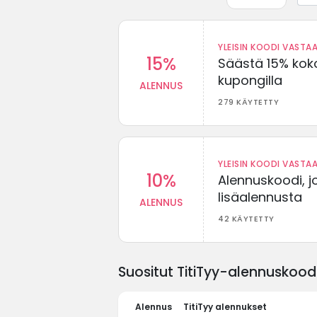
YLEISIN KOODI VASTAA
15%
Säästä 15% koko
kupongilla
ALENNUS
279 KÄYTETTY
YLEISIN KOODI VASTAA
10%
Alennuskoodi, j
lisäalennusta
ALENNUS
42 KÄYTETTY
Suositut TitiTyy-alennuskoodi
Alennus
TitiTyy alennukset