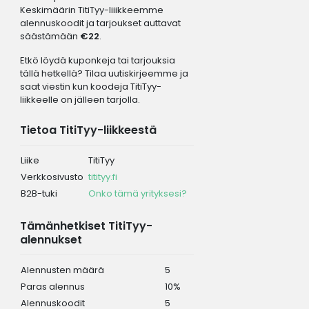
Keskimäärin TitiTyy-liiikkeemme
alennuskoodit ja tarjoukset auttavat
säästämään
€22
.
Etkö löydä kuponkeja tai tarjouksia
tällä hetkellä? Tilaa uutiskirjeemme ja
saat viestin kun koodeja TitiTyy-
liikkeelle on jälleen tarjolla.
Tietoa TitiTyy-liikkeestä
Liike
TitiTyy
Verkkosivusto
titityy.fi
B2B-tuki
Onko tämä yrityksesi?
Tämänhetkiset TitiTyy-
alennukset
Alennusten määrä
5
Paras alennus
10%
Alennuskoodit
5