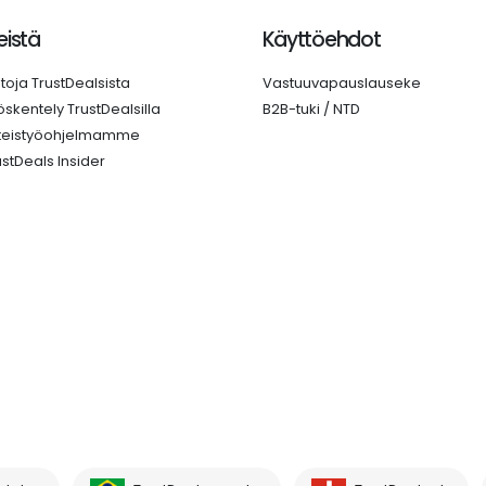
istä
Käyttöehdot
etoja TrustDealsista
Vastuuvapauslauseke
öskentely TrustDealsilla
B2B-tuki / NTD
teistyöohjelmamme
ustDeals Insider