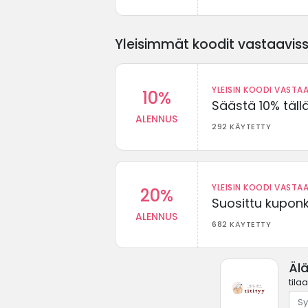
Yleisimmät koodit vastaavissa
YLEISIN KOODI VASTAA
10%
Säästä 10% täll
ALENNUS
292 KÄYTETTY
YLEISIN KOODI VASTAA
20%
Suosittu kuponki
ALENNUS
682 KÄYTETTY
Älä
tila