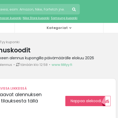
mazon kuponki
Nike Store kuponki
Samsung kuponki
Kategoriat
tiTyy kuponki
nnuskoodit
kkeen alennus kupongilla päivämäärälle elokuu 2026
alennus
tänään klo 12:58
www.titityy.fi
VISSA LIIKKEISSÄ
saavat alennuksen
ilauksesta tällä
Nappaa alekoodi
ALENNUKSEN5