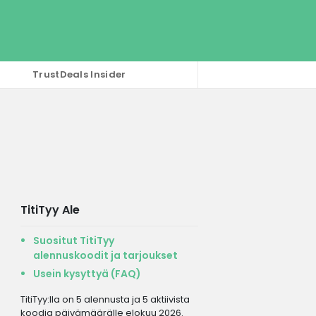
TrustDeals Insider
TitiTyy Ale
Suositut TitiTyy
alennuskoodit ja tarjoukset
Usein kysyttyä (FAQ)
TitiTyy:lla on 5 alennusta ja 5 aktiivista
koodia päivämäärälle elokuu 2026.