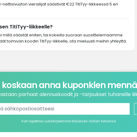
nettisivuston vierailijat säästivät €22 TitiTyy-liikkeessä 5 eri
n TitiTyy-liikkeelle?
si millä säästät eniten, tai kokeilla suoraan suosittelemaamme
ät toimivan koodin TitiTyy-liikkelle, ota mieluusti meihin yhteyttä.
 koskaan anna kuponkien mennä 
astaan parhaat alennuskoodit ja -tarjoukset tuhansille liik
Voit lopettaa uutiskirjeemme tilauksen milloin tahansa