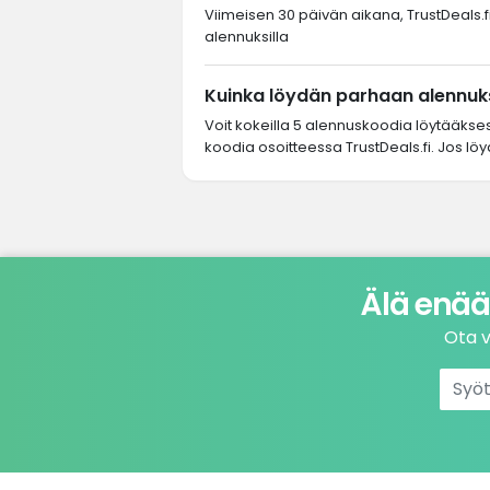
Viimeisen 30 päivän aikana, TrustDeals.fi-
alennuksilla
Kuinka löydän parhaan alennukse
Voit kokeilla 5 alennuskoodia löytääkse
koodia osoitteessa TrustDeals.fi. Jos löyd
Älä enää
Ota v