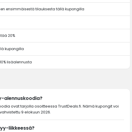
en ensimmäisestä tilauksesta tällä kupongilla
ästää 20%
llä kupongilla
 10% lisäalennusta
yy-alennuskoodia?
koodia ovat tarjolla osoitteessa TrustDeals.fi. Nämä kupongit voi
vahvistettu 9 elokuun 2026.
Tyy-liikkeessä?