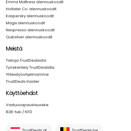
Emma Mattress alennuskoodit
Hollister Co. alennuskoodit
Kaspersky alennuskoodit
Magix alennuskoodit
Nespresso alennuskoodit
Quiksilver alennuskoodit
Meistä
Tietoja TrustDealsista
Työskentely TrustDealsilla
Yhteistyöohjelmamme
TrustDeals Insider
Käyttöehdot
Vastuuvapauslauseke
B2B-tuki / NTD
TrustDeals.at
TrustDeals.be