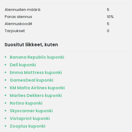
Alennusten määrä
5
Paras alennus
10%
Alennuskoodit
5
Tarjoukset
0
Suositut liikkeet, kuten
Banana Republic kuponki
Dell kuponki
Emma Mattress kuponki
GamesDeal kuponki
KM Malta Airlines kuponki
Marlies Dekkers kuponki
Notino kuponki
Skyscanner kuponki
Vistaprint kuponki
Zooplus kuponki