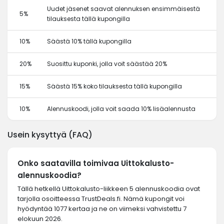
Uudet jäsenet saavat alennuksen ensimmäisestä
5%
tilauksesta tällä kupongilla
10%
Säästä 10% tällä kupongilla
20%
Suosittu kuponki, jolla voit säästää 20%
15%
Säästä 15% koko tilauksesta tällä kupongilla
10%
Alennuskoodi, jolla voit saada 10% lisäalennusta
Usein kysyttyä (FAQ)
Onko saatavilla toimivaa Uittokalusto-
alennuskoodia?
Tällä hetkellä Uittokalusto-liikkeen 5 alennuskoodia ovat
tarjolla osoitteessa TrustDeals.fi. Nämä kupongit voi
hyödyntää 1077 kertaa ja ne on viimeksi vahvistettu 7
elokuun 2026.