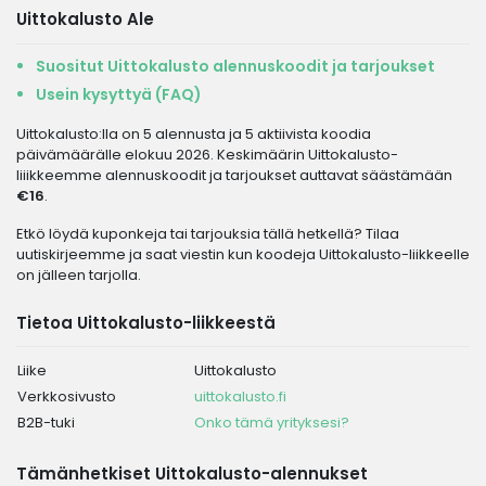
Uittokalusto Ale
Suositut Uittokalusto alennuskoodit ja tarjoukset
Usein kysyttyä (FAQ)
Uittokalusto:lla on 5 alennusta ja 5 aktiivista koodia
päivämäärälle elokuu 2026. Keskimäärin Uittokalusto-
liiikkeemme alennuskoodit ja tarjoukset auttavat säästämään
€16
.
Etkö löydä kuponkeja tai tarjouksia tällä hetkellä? Tilaa
uutiskirjeemme ja saat viestin kun koodeja Uittokalusto-liikkeelle
on jälleen tarjolla.
Tietoa Uittokalusto-liikkeestä
Liike
Uittokalusto
Verkkosivusto
uittokalusto.fi
B2B-tuki
Onko tämä yrityksesi?
Tämänhetkiset Uittokalusto-alennukset