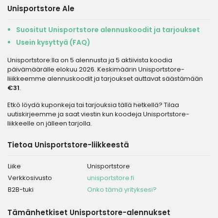
Unisportstore Ale
Suositut Unisportstore alennuskoodit ja tarjoukset
Usein kysyttyä (FAQ)
Unisportstore:lla on 5 alennusta ja 5 aktiivista koodia
päivämäärälle elokuu 2026. Keskimäärin Unisportstore-
liiikkeemme alennuskoodit ja tarjoukset auttavat säästämään
€31
.
Etkö löydä kuponkeja tai tarjouksia tällä hetkellä? Tilaa
uutiskirjeemme ja saat viestin kun koodeja Unisportstore-
liikkeelle on jälleen tarjolla.
Tietoa Unisportstore-liikkeestä
Liike
Unisportstore
Verkkosivusto
unisportstore.fi
B2B-tuki
Onko tämä yrityksesi?
Tämänhetkiset Unisportstore-alennukset