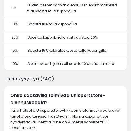
Uudet jäsenet saavat alennuksen ensimmäisestä
5%
tilauksesta tällä kupongilla
10%
Säästä 10% tällä kupongilla
20%
Suosittu kuponki, jolla voit säästää 20%
15%
Säästä 15% koko tilauksesta tällä kupongilla
10%
Alennuskoodi, jolla voit saada 10% lisäalennusta
Usein kysyttyä (FAQ)
Onko saatavilla toimivaa Unisportstore-
alennuskoodia?
Tällä hetkellä Unisportstore-liikkeen 5 alennuskoodia ovat
tarjolla osoitteessa TrustDeals.fi. Nämä kupongit voi
hyödyntää 261 kertaa ja ne on viimeksi vahvistettu 10
elokuun 2026.