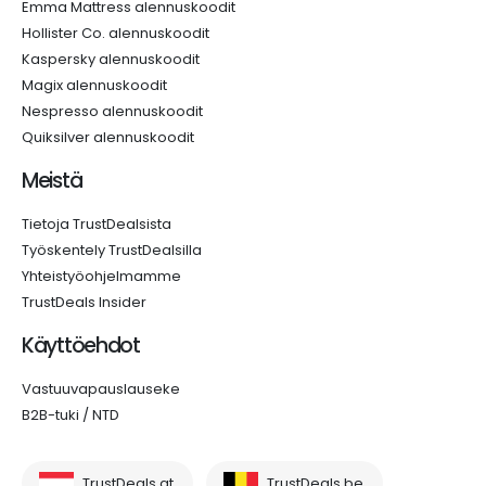
Emma Mattress alennuskoodit
Hollister Co. alennuskoodit
Kaspersky alennuskoodit
Magix alennuskoodit
Nespresso alennuskoodit
Quiksilver alennuskoodit
Meistä
Tietoja TrustDealsista
Työskentely TrustDealsilla
Yhteistyöohjelmamme
TrustDeals Insider
Käyttöehdot
Vastuuvapauslauseke
B2B-tuki / NTD
TrustDeals.at
TrustDeals.be