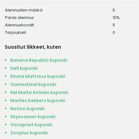
Alennusten määrä
5
Paras alennus
10%
Alennuskoodit
5
Tarjoukset
0
Suositut liikkeet, kuten
Banana Republic kuponki
Dell kuponki
Emma Mattress kuponki
GamesDeal kuponki
KM Malta Airlines kuponki
Marlies Dekkers kuponki
Notino kuponki
Skyscanner kuponki
Vistaprint kuponki
Zooplus kuponki