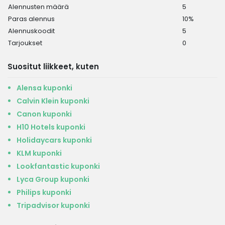
Alennusten määrä
5
Paras alennus
10%
Alennuskoodit
5
Tarjoukset
0
Suositut liikkeet, kuten
Alensa kuponki
Calvin Klein kuponki
Canon kuponki
H10 Hotels kuponki
Holidaycars kuponki
KLM kuponki
Lookfantastic kuponki
Lyca Group kuponki
Philips kuponki
Tripadvisor kuponki