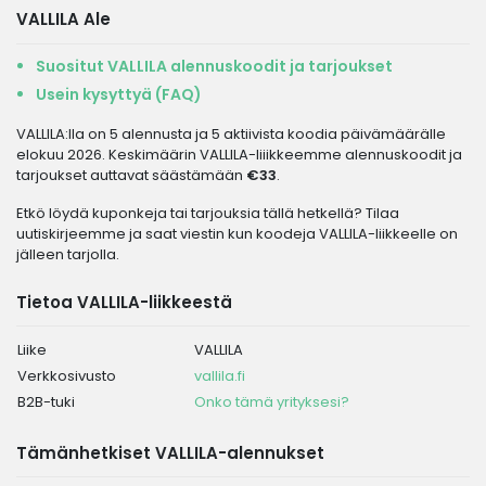
VALLILA Ale
Suositut VALLILA alennuskoodit ja tarjoukset
Usein kysyttyä (FAQ)
VALLILA:lla on 5 alennusta ja 5 aktiivista koodia päivämäärälle
elokuu 2026. Keskimäärin VALLILA-liiikkeemme alennuskoodit ja
tarjoukset auttavat säästämään
€33
.
Etkö löydä kuponkeja tai tarjouksia tällä hetkellä? Tilaa
uutiskirjeemme ja saat viestin kun koodeja VALLILA-liikkeelle on
jälleen tarjolla.
Tietoa VALLILA-liikkeestä
Liike
VALLILA
Verkkosivusto
vallila.fi
B2B-tuki
Onko tämä yrityksesi?
Tämänhetkiset VALLILA-alennukset