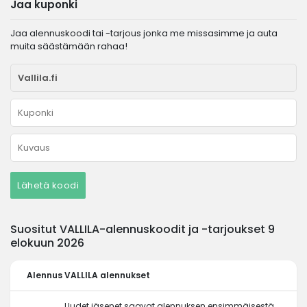
Jaa kuponki
Jaa alennuskoodi tai -tarjous jonka me missasimme ja auta
muita säästämään rahaa!
Lähetä koodi
Suositut VALLILA-alennuskoodit ja -tarjoukset 9
elokuun 2026
Alennus
VALLILA alennukset
Uudet jäsenet saavat alennuksen ensimmäisestä