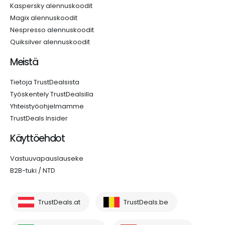
Kaspersky alennuskoodit
Magix alennuskoodit
Nespresso alennuskoodit
Quiksilver alennuskoodit
Meistä
Tietoja TrustDealsista
Työskentely TrustDealsilla
Yhteistyöohjelmamme
TrustDeals Insider
Käyttöehdot
Vastuuvapauslauseke
B2B-tuki / NTD
TrustDeals.at
TrustDeals.be