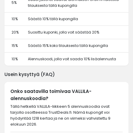
5%
tilauksesta tällä kupongilla
10%
Säästä 10% tällä kupongilla
20%
Suosittu kuponki, jolla voit säästää 20%
15%
Säästä 15% koko tilauksesta tällä kupongilla
10%
Alennuskoodi, jolla voit saada 10% lisäalennusta
Usein kysyttyä (FAQ)
Onko saatavilla toimivaa VALLILA-
alennuskoodia?
Tällä hetkellä VALLILA-liikkeen 5 alennuskoodia ovat
tarjolla osoitteessa TrustDeals.fi. Nämä kupongit voi
hyödyntää 1218 kertaa ja ne on viimeksi vahvistettu 9
elokuun 2026.