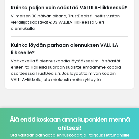
Kuinka paljon voin säästää VALLILA-liikkeessä?
Viimeisen 30 päivän aikana, TrustDeals.fi-nettisivuston
vierailijat säästivät €33 VALLILA-liikkeessä 5 eri
alennuksilla
Kuinka löydän parhaan alennuksen VALLILA-
liikkeelle?
Voit kokeilla 5 alennuskoodia löytääksesi millä säästät
eniten, tai kokeilla suoraan suosittelemaamme koodia
osoitteessa TrustDeals.fi. Jos löydät toimivan koodin
VALLILA-liikkelle, ota mieluusti meihin yhteyttä.
Älä enää koskaan anna kuponkien mennä
ohitsesi!
Ota vastaan parhaat alennuskoodit ja -tarjoukset tuhansille