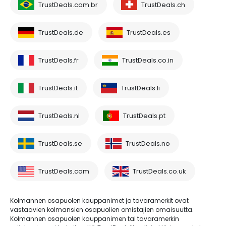
TrustDeals.com.br
TrustDeals.ch
TrustDeals.de
TrustDeals.es
TrustDeals.fr
TrustDeals.co.in
TrustDeals.it
TrustDeals.li
TrustDeals.nl
TrustDeals.pt
TrustDeals.se
TrustDeals.no
TrustDeals.com
TrustDeals.co.uk
Kolmannen osapuolen kauppanimet ja tavaramerkit ovat
vastaavien kolmansien osapuolien omistajien omaisuutta.
Kolmannen osapuolen kauppanimen tai tavaramerkin