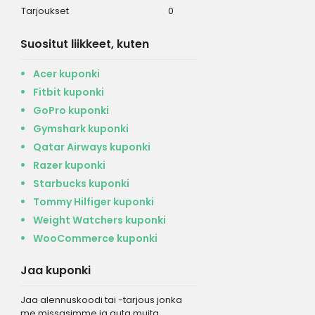
Tarjoukset
0
Suositut liikkeet, kuten
Acer kuponki
Fitbit kuponki
GoPro kuponki
Gymshark kuponki
Qatar Airways kuponki
Razer kuponki
Starbucks kuponki
Tommy Hilfiger kuponki
Weight Watchers kuponki
WooCommerce kuponki
Jaa kuponki
Jaa alennuskoodi tai -tarjous jonka
me missasimme ja auta muita