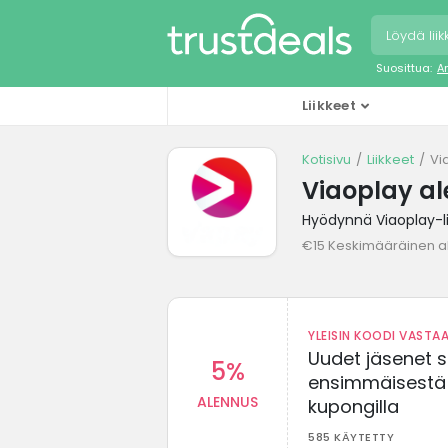
Suosittua:
A
Liikkeet
Kotisivu
Liikkeet
Vi
Viaoplay a
Hyödynnä Viaoplay-li
€15 Keskimääräinen a
YLEISIN KOODI VASTAA
Uudet jäsenet 
5%
ensimmäisestä t
ALENNUS
kupongilla
585 KÄYTETTY