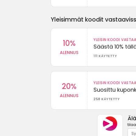
Yleisimmät koodit vastaavissa
YLEISIN KOODI VASTAA
10%
Säästä 10% täll
ALENNUS
111 KÄYTETTY
YLEISIN KOODI VASTAA
20%
Suosittu kuponki
ALENNUS
258 KÄYTETTY
Äl
tila