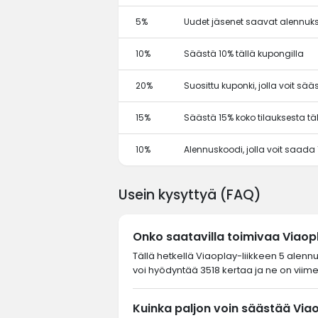
5%
Uudet jäsenet saavat alennuks
10%
Säästä 10% tällä kupongilla
20%
Suosittu kuponki, jolla voit sä
15%
Säästä 15% koko tilauksesta tä
10%
Alennuskoodi, jolla voit saada
Usein kysyttyä (FAQ)
Onko saatavilla toimivaa Viao
Tällä hetkellä Viaoplay-liikkeen 5 alenn
voi hyödyntää 3518 kertaa ja ne on viime
Kuinka paljon voin säästää Via