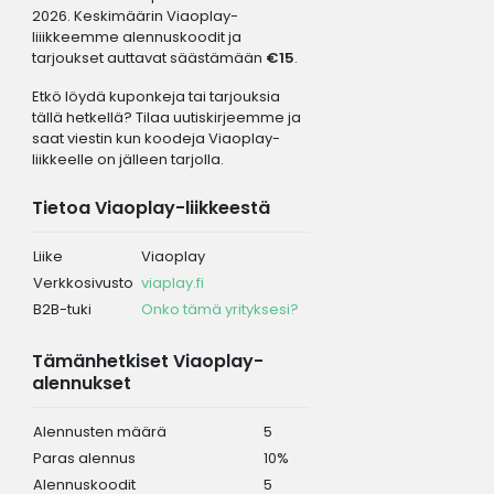
2026. Keskimäärin Viaoplay-
liiikkeemme alennuskoodit ja
tarjoukset auttavat säästämään
€15
.
Etkö löydä kuponkeja tai tarjouksia
tällä hetkellä? Tilaa uutiskirjeemme ja
saat viestin kun koodeja Viaoplay-
liikkeelle on jälleen tarjolla.
Tietoa Viaoplay-liikkeestä
Liike
Viaoplay
Verkkosivusto
viaplay.fi
B2B-tuki
Onko tämä yrityksesi?
Tämänhetkiset Viaoplay-
alennukset
Alennusten määrä
5
Paras alennus
10%
Alennuskoodit
5