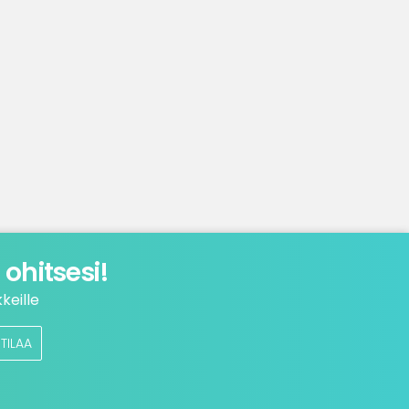
ohitsesi!
keille
TILAA