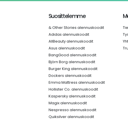
Suosittelemme
Me
& Other Stories alennuskoodit
Ti
Adidas alennuskoodit
Ty
AllBeauty alennuskoodit
Yh
Asus alennuskoodit
Tr
BangGood alennuskoodit
Björn Borg alennuskoodit
Burger King alennuskoodit
Dockers alennuskoodit
Emma Mattress alennuskoodit
Hollister Co. alennuskoodit
Kaspersky alennuskoodit
Magix alennuskoodit
Nespresso alennuskoodit
Quiksilver alennuskoodit