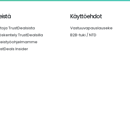
istä
Käyttöehdot
etoja TrustDealsista
Vastuuvapauslauseke
öskentely TrustDealsilla
B2B-tuki / NTD
teistyöohjelmamme
ustDeals Insider