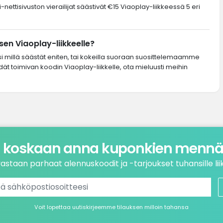
nettisivuston vierailijat säästivät €15 Viaoplay-liikkeessä 5 eri
en Viaoplay-liikkeelle?
si millä säästät eniten, tai kokeilla suoraan suosittelemaamme
dät toimivan koodin Viaoplay-liikkelle, ota mieluusti meihin
 koskaan anna kuponkien mennä 
astaan parhaat alennuskoodit ja -tarjoukset tuhansille liik
Voit lopettaa uutiskirjeemme tilauksen milloin tahansa