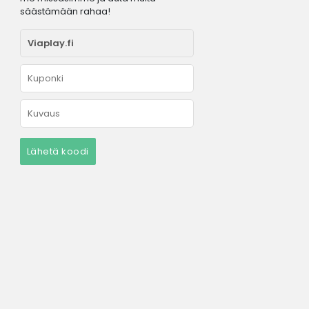
säästämään rahaa!
Lähetä koodi