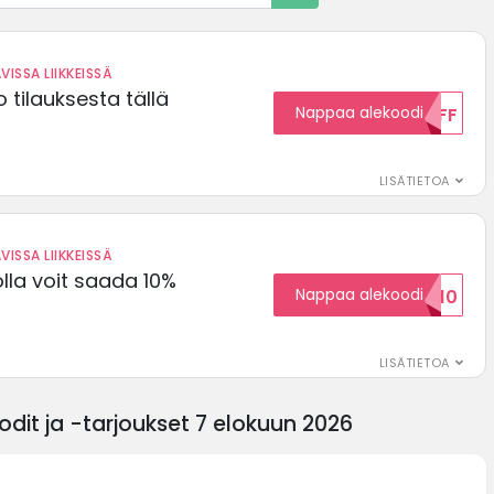
VISSA LIIKKEISSÄ
 tilauksesta tällä
Nappaa alekoodi
15OFF
LISÄTIETOA
VISSA LIIKKEISSÄ
olla voit saada 10%
Nappaa alekoodi
ALENNUSKOODID10
LISÄTIETOA
dit ja -tarjoukset 7 elokuun 2026