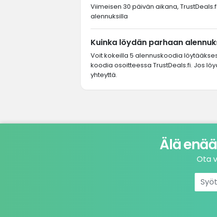
Viimeisen 30 päivän aikana, TrustDeals.fi-
alennuksilla
Kuinka löydän parhaan alennuks
Voit kokeilla 5 alennuskoodia löytääkse
koodia osoitteessa TrustDeals.fi. Jos löy
yhteyttä.
Älä enää
Ota v