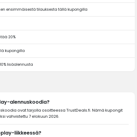
en ensimmäisestä tilauksesta tällä kupongilla
ästää 20%
llä kupongilla
 10% lisäalennusta
play-alennuskoodia?
uskoodia ovat tarjolla osoitteessa TrustDeals.fi. Nämä kupongit
ksi vahvistettu 7 elokuun 2026.
oplay-liikkeessä?