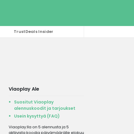
TrustDeals Insider
Viaoplay Ale
Suositut Viaoplay
alennuskoodit ja tarjoukset
Usein kysyttyä (FAQ)
Viaoplay:lla on 5 alennusta ja 5
aktiivista koodia päivämäärälle elokuu