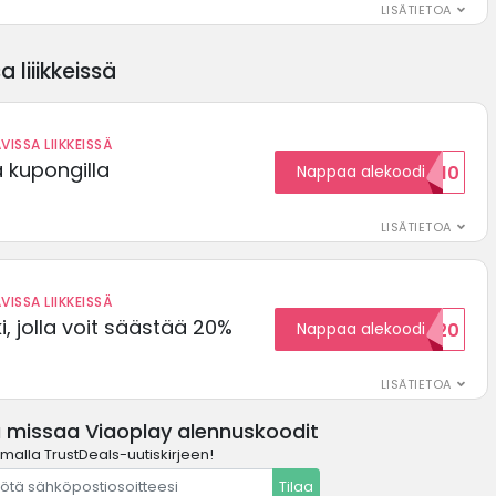
LISÄTIETOA
 liiikkeissä
VISSA LIIKKEISSÄ
ä kupongilla
Nappaa alekoodi
KOODID10
LISÄTIETOA
VISSA LIIKKEISSÄ
, jolla voit säästää 20%
Nappaa alekoodi
WELCOME20
LISÄTIETOA
ä missaa Viaoplay alennuskoodit
amalla TrustDeals-uutiskirjeen!
Tilaa