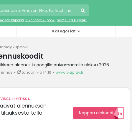
mazon kuponki
Nike Store kuponki
Samsung kuponki
Kategoriat
aoplay kuponki
lennuskoodit
ikkeen alennus kupongilla päivämäärälle elokuu 2026
lennus
tänään klo 14:16
www.viaplay.fi
VISSA LIIKKEISSÄ
saavat alennuksen
ilauksesta tällä
Nappaa alekoodi
ALENNUKSEN5