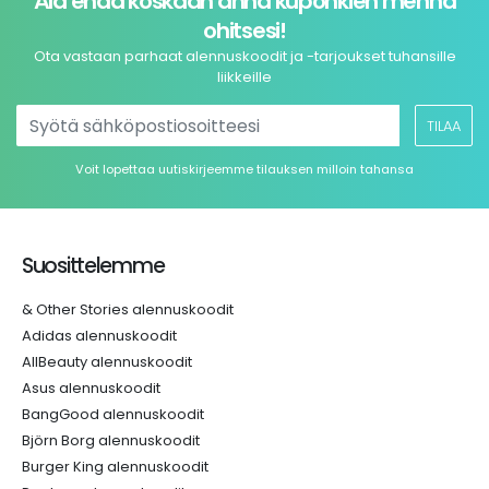
Älä enää koskaan anna kuponkien mennä
ohitsesi!
Ota vastaan parhaat alennuskoodit ja -tarjoukset tuhansille
liikkeille
TILAA
Voit lopettaa uutiskirjeemme tilauksen milloin tahansa
Suosittelemme
& Other Stories alennuskoodit
Adidas alennuskoodit
AllBeauty alennuskoodit
Asus alennuskoodit
BangGood alennuskoodit
Björn Borg alennuskoodit
Burger King alennuskoodit