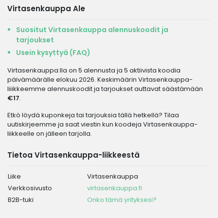
Virtasenkauppa Ale
Suositut Virtasenkauppa alennuskoodit ja
tarjoukset
Usein kysyttyä (FAQ)
Virtasenkauppa:lla on 5 alennusta ja 5 aktiivista koodia
päivämäärälle elokuu 2026. Keskimäärin Virtasenkauppa-
liiikkeemme alennuskoodit ja tarjoukset auttavat säästämään
€17
.
Etkö löydä kuponkeja tai tarjouksia tällä hetkellä? Tilaa
uutiskirjeemme ja saat viestin kun koodeja Virtasenkauppa-
liikkeelle on jälleen tarjolla.
Tietoa Virtasenkauppa-liikkeestä
Liike
Virtasenkauppa
Verkkosivusto
virtasenkauppa.fi
B2B-tuki
Onko tämä yrityksesi?