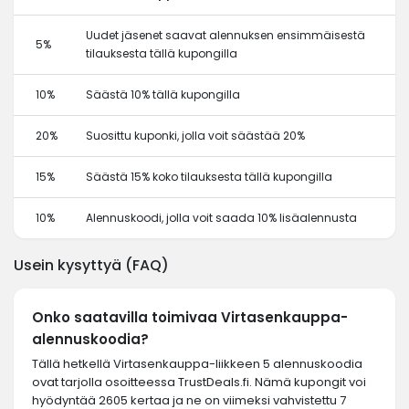
Uudet jäsenet saavat alennuksen ensimmäisestä
5%
tilauksesta tällä kupongilla
10%
Säästä 10% tällä kupongilla
20%
Suosittu kuponki, jolla voit säästää 20%
15%
Säästä 15% koko tilauksesta tällä kupongilla
10%
Alennuskoodi, jolla voit saada 10% lisäalennusta
Usein kysyttyä (FAQ)
Onko saatavilla toimivaa Virtasenkauppa-
alennuskoodia?
Tällä hetkellä Virtasenkauppa-liikkeen 5 alennuskoodia
ovat tarjolla osoitteessa TrustDeals.fi. Nämä kupongit voi
hyödyntää 2605 kertaa ja ne on viimeksi vahvistettu 7