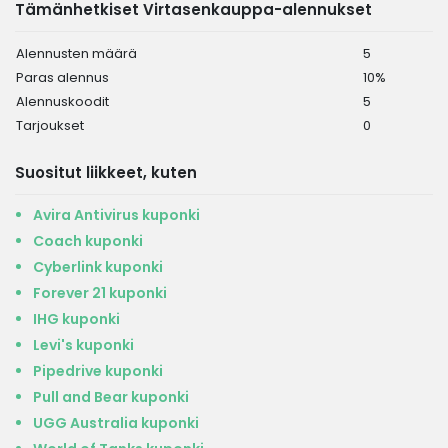
Tämänhetkiset Virtasenkauppa-alennukset
Alennusten määrä
5
Paras alennus
10%
Alennuskoodit
5
Tarjoukset
0
Suositut liikkeet, kuten
Avira Antivirus kuponki
Coach kuponki
Cyberlink kuponki
Forever 21 kuponki
IHG kuponki
Levi's kuponki
Pipedrive kuponki
Pull and Bear kuponki
UGG Australia kuponki