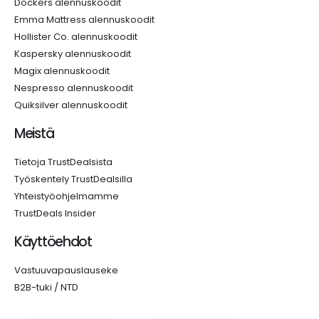
Dockers alennuskoodit
Emma Mattress alennuskoodit
Hollister Co. alennuskoodit
Kaspersky alennuskoodit
Magix alennuskoodit
Nespresso alennuskoodit
Quiksilver alennuskoodit
Meistä
Tietoja TrustDealsista
Työskentely TrustDealsilla
Yhteistyöohjelmamme
TrustDeals Insider
Käyttöehdot
Vastuuvapauslauseke
B2B-tuki / NTD