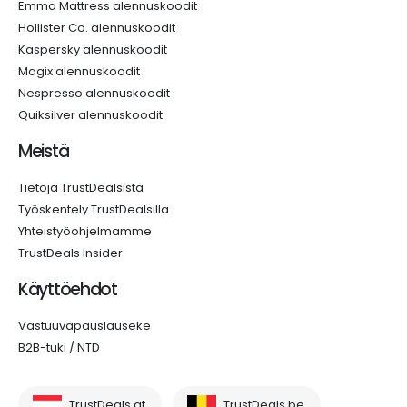
Emma Mattress alennuskoodit
Hollister Co. alennuskoodit
Kaspersky alennuskoodit
Magix alennuskoodit
Nespresso alennuskoodit
Quiksilver alennuskoodit
Meistä
Tietoja TrustDealsista
Työskentely TrustDealsilla
Yhteistyöohjelmamme
TrustDeals Insider
Käyttöehdot
Vastuuvapauslauseke
B2B-tuki / NTD
TrustDeals.at
TrustDeals.be