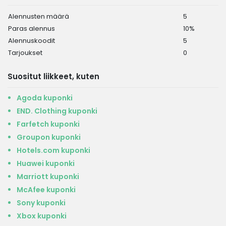
Alennusten määrä
5
Paras alennus
10%
Alennuskoodit
5
Tarjoukset
0
Suositut liikkeet, kuten
Agoda kuponki
END. Clothing kuponki
Farfetch kuponki
Groupon kuponki
Hotels.com kuponki
Huawei kuponki
Marriott kuponki
McAfee kuponki
Sony kuponki
Xbox kuponki