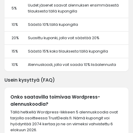
Uudet jäsenet saavat alennuksen ensimmäisestä
5%
tilauksesta tällä kupongilla
10%
Säästä 10% tällä kupongilla
20%
Suosittu kuponki, jolla voit säästää 20%
15%
Säästä 15% koko tilauksesta tällä kupongilla
10%
Alennuskoodi, jolla voit saada 10% lisäalennusta
Usein kysyttyä (FAQ)
Onko saatavilla toimivaa Wordpress-
alennuskoodia?
Tällä hetkellä Wordpress-liikkeen 5 alennuskoodia ovat
tarjolla osoitteessa TrustDeals.fi. Nämä kupongit voi
hyödyntää 2074 kertaa ja ne on viimeksi vahvistettu 6
elokuun 2026.