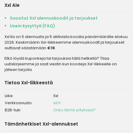
Xxl Ale
Suositut Xxl alennuskoodit ja tarjoukset
Usein kysyttyä (FAQ)
Xxl:lla on 5 alennusta ja 5 aktiivista koodia päivämäärälle elokuu
2026. Keskimäärin Xxl-liiikkeemme alennuskoodit ja tarjoukset
auttavat säästämään
€18
.
Etkö löydä kuponkeja tai tarjouksia tällä hetkellä? Tilaa
uutiskirjeemme ja saat viestin kun koodeja Xxl-liikkeelle on
jälleen tarjolla.
Tietoa Xxl-liikkeestä
Liike
Xxl
Verkkosivusto
xxl.fi
B2B-tuki
Onko tämä yrityksesi?
Tämänhetkiset Xxl-alennukset