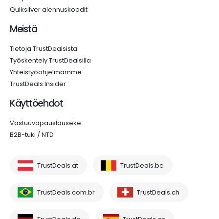
Quiksilver alennuskoodit
Meistä
Tietoja TrustDealsista
Työskentely TrustDealsilla
Yhteistyöohjelmamme
TrustDeals Insider
Käyttöehdot
Vastuuvapauslauseke
B2B-tuki / NTD
TrustDeals.at
TrustDeals.be
TrustDeals.com.br
TrustDeals.ch