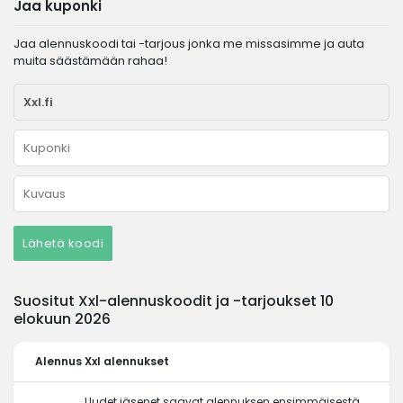
Jaa kuponki
Jaa alennuskoodi tai -tarjous jonka me missasimme ja auta
muita säästämään rahaa!
Lähetä koodi
Suositut Xxl-alennuskoodit ja -tarjoukset 10
elokuun 2026
Alennus
Xxl alennukset
Uudet jäsenet saavat alennuksen ensimmäisestä