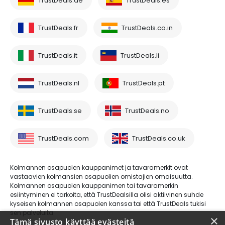
TrustDeals.de
TrustDeals.es
TrustDeals.fr
TrustDeals.co.in
TrustDeals.it
TrustDeals.li
TrustDeals.nl
TrustDeals.pt
TrustDeals.se
TrustDeals.no
TrustDeals.com
TrustDeals.co.uk
Kolmannen osapuolen kauppanimet ja tavaramerkit ovat
vastaavien kolmansien osapuolien omistajien omaisuutta.
Kolmannen osapuolen kauppanimen tai tavaramerkin
esiintyminen ei tarkoita, että TrustDealsilla olisi aktiivinen suhde
kyseisen kolmannen osapuolen kanssa tai että TrustDeals tukisi
sen palveluita.
×
Tämä sivusto käyttää evästeitä