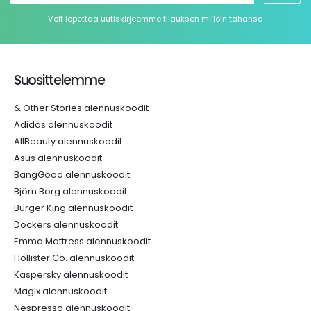
Voit lopettaa uutiskirjeemme tilauksen milloin tahansa
Suosittelemme
& Other Stories alennuskoodit
Adidas alennuskoodit
AllBeauty alennuskoodit
Asus alennuskoodit
BangGood alennuskoodit
Björn Borg alennuskoodit
Burger King alennuskoodit
Dockers alennuskoodit
Emma Mattress alennuskoodit
Hollister Co. alennuskoodit
Kaspersky alennuskoodit
Magix alennuskoodit
Nespresso alennuskoodit