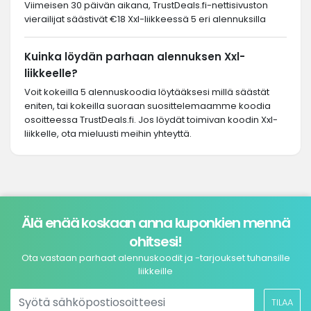
Viimeisen 30 päivän aikana, TrustDeals.fi-nettisivuston
vierailijat säästivät €18 Xxl-liikkeessä 5 eri alennuksilla
Kuinka löydän parhaan alennuksen Xxl-
liikkeelle?
Voit kokeilla 5 alennuskoodia löytääksesi millä säästät
eniten, tai kokeilla suoraan suosittelemaamme koodia
osoitteessa TrustDeals.fi. Jos löydät toimivan koodin Xxl-
liikkelle, ota mieluusti meihin yhteyttä.
Älä enää koskaan anna kuponkien mennä
ohitsesi!
Ota vastaan parhaat alennuskoodit ja -tarjoukset tuhansille
liikkeille
TILAA