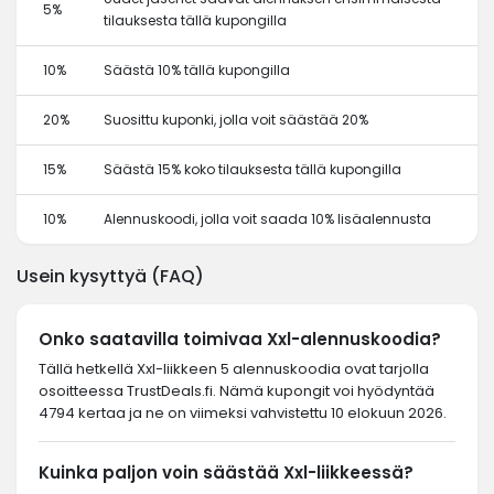
5%
tilauksesta tällä kupongilla
10%
Säästä 10% tällä kupongilla
20%
Suosittu kuponki, jolla voit säästää 20%
15%
Säästä 15% koko tilauksesta tällä kupongilla
10%
Alennuskoodi, jolla voit saada 10% lisäalennusta
Usein kysyttyä (FAQ)
Onko saatavilla toimivaa Xxl-alennuskoodia?
Tällä hetkellä Xxl-liikkeen 5 alennuskoodia ovat tarjolla
osoitteessa TrustDeals.fi. Nämä kupongit voi hyödyntää
4794 kertaa ja ne on viimeksi vahvistettu 10 elokuun 2026.
Kuinka paljon voin säästää Xxl-liikkeessä?