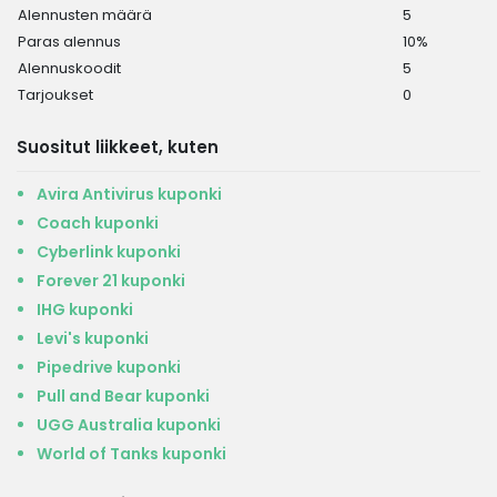
Alennusten määrä
5
Paras alennus
10%
Alennuskoodit
5
Tarjoukset
0
Suositut liikkeet, kuten
Avira Antivirus kuponki
Coach kuponki
Cyberlink kuponki
Forever 21 kuponki
IHG kuponki
Levi's kuponki
Pipedrive kuponki
Pull and Bear kuponki
UGG Australia kuponki
World of Tanks kuponki