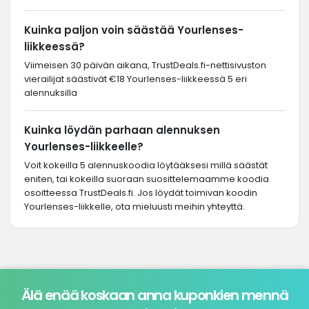
Kuinka paljon voin säästää Yourlenses-
liikkeessä?
Viimeisen 30 päivän aikana, TrustDeals.fi-nettisivuston
vierailijat säästivät €18 Yourlenses-liikkeessä 5 eri
alennuksilla
Kuinka löydän parhaan alennuksen
Yourlenses-liikkeelle?
Voit kokeilla 5 alennuskoodia löytääksesi millä säästät
eniten, tai kokeilla suoraan suosittelemaamme koodia
osoitteessa TrustDeals.fi. Jos löydät toimivan koodin
Yourlenses-liikkelle, ota mieluusti meihin yhteyttä.
Älä enää koskaan anna kuponkien mennä