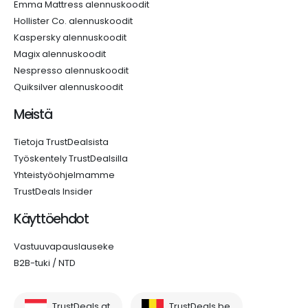
Emma Mattress alennuskoodit
Hollister Co. alennuskoodit
Kaspersky alennuskoodit
Magix alennuskoodit
Nespresso alennuskoodit
Quiksilver alennuskoodit
Meistä
Tietoja TrustDealsista
Työskentely TrustDealsilla
Yhteistyöohjelmamme
TrustDeals Insider
Käyttöehdot
Vastuuvapauslauseke
B2B-tuki / NTD
TrustDeals.at
TrustDeals.be