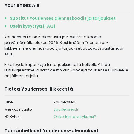
Yourlenses Ale
Suositut Yourlenses alennuskoodit ja tarjoukset
Usein kysyttyä (FAQ)
Yourlenses:lla on 5 alennusta ja 5 aktiivista koodia
päivämäärälle elokuu 2026. Keskimäärin Yourlenses-
liiikkeemme alennuskoodit ja tarjoukset auttavat säästämään
€18
.
Etkö löydä kuponkeja tai tarjouksia tällä hetkellä? Tilaa
uutiskirjeemme ja saat viestin kun koodeja Yourlenses-liikkeelle
on jälleen tarjolla.
Tietoa Yourlenses-liikkeestä
Liike
Yourlenses
Verkkosivusto
yourlenses.fi
B2B-tuki
Onko tämä yrityksesi?
Tämänhetkiset Yourlenses-alennukset