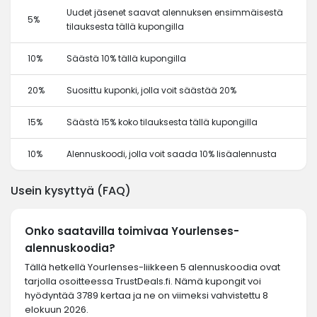
Uudet jäsenet saavat alennuksen ensimmäisestä
5%
tilauksesta tällä kupongilla
10%
Säästä 10% tällä kupongilla
20%
Suosittu kuponki, jolla voit säästää 20%
15%
Säästä 15% koko tilauksesta tällä kupongilla
10%
Alennuskoodi, jolla voit saada 10% lisäalennusta
Usein kysyttyä (FAQ)
Onko saatavilla toimivaa Yourlenses-
alennuskoodia?
Tällä hetkellä Yourlenses-liikkeen 5 alennuskoodia ovat
tarjolla osoitteessa TrustDeals.fi. Nämä kupongit voi
hyödyntää 3789 kertaa ja ne on viimeksi vahvistettu 8
elokuun 2026.