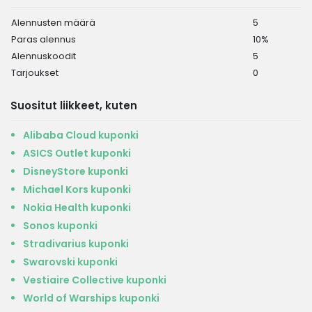
Alennusten määrä
5
Paras alennus
10%
Alennuskoodit
5
Tarjoukset
0
Suositut liikkeet, kuten
Alibaba Cloud kuponki
ASICS Outlet kuponki
DisneyStore kuponki
Michael Kors kuponki
Nokia Health kuponki
Sonos kuponki
Stradivarius kuponki
Swarovski kuponki
Vestiaire Collective kuponki
World of Warships kuponki