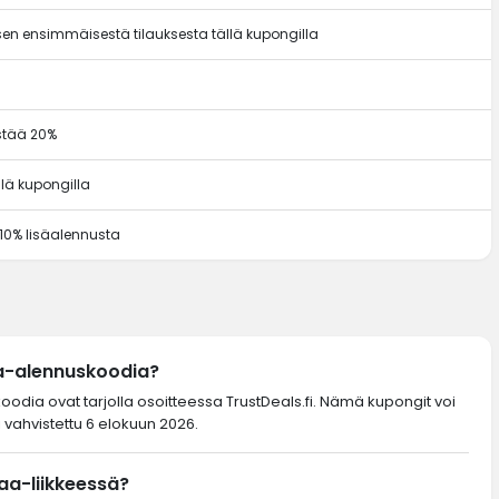
en ensimmäisestä tilauksesta tällä kupongilla
ästää 20%
llä kupongilla
 10% lisäalennusta
a-alennuskoodia?
oodia ovat tarjolla osoitteessa TrustDeals.fi. Nämä kupongit voi
 vahvistettu 6 elokuun 2026.
aa-liikkeessä?