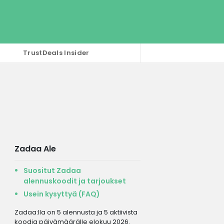
TrustDeals Insider
Zadaa Ale
Suositut Zadaa
alennuskoodit ja tarjoukset
Usein kysyttyä (FAQ)
Zadaa:lla on 5 alennusta ja 5 aktiivista
koodia päivämäärälle elokuu 2026.