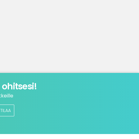
ohitsesi!
keille
TILAA