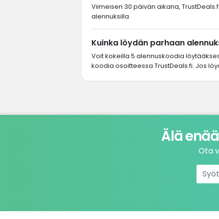
Viimeisen 30 päivän aikana, TrustDeals.fi
alennuksilla
Kuinka löydän parhaan alennuks
Voit kokeilla 5 alennuskoodia löytääkse
koodia osoitteessa TrustDeals.fi. Jos löy
Älä enää
Ota v