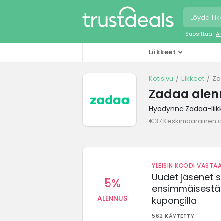
Suosittua:
A
Liikkeet
Kotisivu
Liikkeet
Za
Zadaa alen
Hyödynnä Zadaa-liik
€37 Keskimääräinen 
YLEISIN KOODI VASTAA
Uudet jäsenet 
5%
ensimmäisestä t
ALENNUS
kupongilla
562 KÄYTETTY