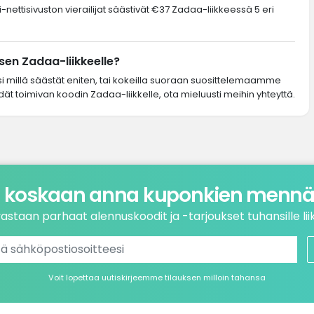
-nettisivuston vierailijat säästivät €37 Zadaa-liikkeessä 5 eri
en Zadaa-liikkeelle?
si millä säästät eniten, tai kokeilla suoraan suosittelemaamme
dät toimivan koodin Zadaa-liikkelle, ota mieluusti meihin yhteyttä.
 koskaan anna kuponkien mennä 
astaan parhaat alennuskoodit ja -tarjoukset tuhansille liik
Voit lopettaa uutiskirjeemme tilauksen milloin tahansa