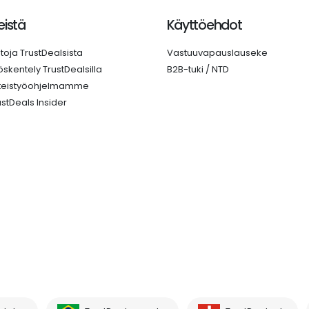
istä
Käyttöehdot
etoja TrustDealsista
Vastuuvapauslauseke
öskentely TrustDealsilla
B2B-tuki / NTD
teistyöohjelmamme
ustDeals Insider