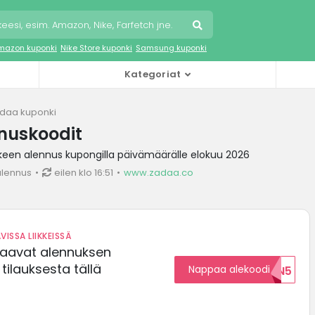
mazon kuponki
Nike Store kuponki
Samsung kuponki
Kategoriat
daa kuponki
nuskoodit
keen alennus kupongilla päivämäärälle elokuu 2026
alennus
eilen klo 16:51
www.zadaa.co
VISSA LIIKKEISSÄ
saavat alennuksen
ilauksesta tällä
Nappaa alekoodi
ALENNUKSEN5