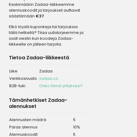
Keskimäärin Zadaa-liiikkeemme
alennuskoodit ja tarjoukset auttavat
säästämään
€37
.
Etkö löydä kuponkeja tai tarjouksia
tällä hetkellä? Tilaa uutiskirjeemme ja
saat viestin kun koodeja Zadaa-
liikkeelle on jälleen tarjolla.
Tietoa Zadaa-liikkeestä
Liike
Zadaa
Verkkosivusto
zadaa.co
B2B-tuki
Onko tämä yrityksesi?
Tämänhetkiset Zadaa-
alennukset
Alennusten määrä
5
Paras alennus
10%
Alennuskoodit
5