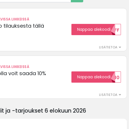
VISSA LIIKKEISSÄ
 tilauksesta tällä
Nappaa alekoodi
15OFF
LISÄTIETOA
VISSA LIIKKEISSÄ
olla voit saada 10%
Nappaa alekoodi
ALENNUSKOODID10
LISÄTIETOA
 ja -tarjoukset 6 elokuun 2026