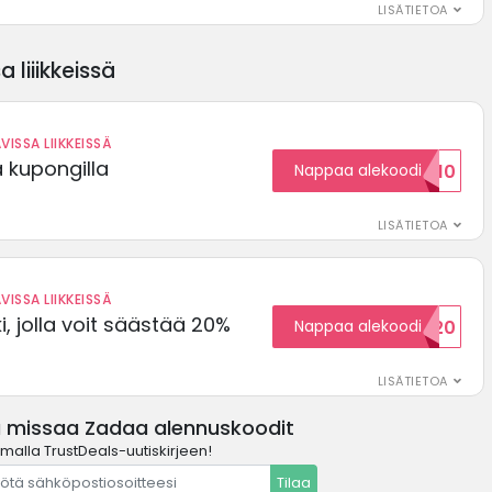
LISÄTIETOA
 liiikkeissä
VISSA LIIKKEISSÄ
ä kupongilla
Nappaa alekoodi
KOODID10
LISÄTIETOA
VISSA LIIKKEISSÄ
, jolla voit säästää 20%
Nappaa alekoodi
WELCOME20
LISÄTIETOA
ä missaa Zadaa alennuskoodit
amalla TrustDeals-uutiskirjeen!
Tilaa