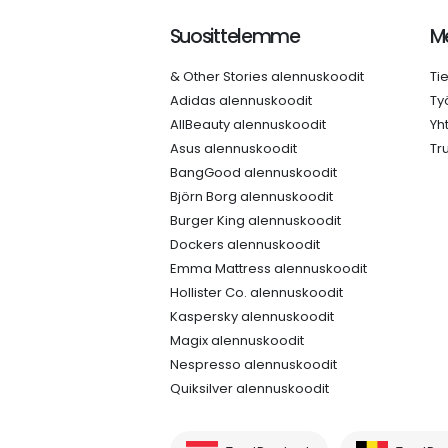
Suosittelemme
Me
& Other Stories alennuskoodit
Ti
Adidas alennuskoodit
Ty
AllBeauty alennuskoodit
Yh
Asus alennuskoodit
Tr
BangGood alennuskoodit
Björn Borg alennuskoodit
Burger King alennuskoodit
Dockers alennuskoodit
Emma Mattress alennuskoodit
Hollister Co. alennuskoodit
Kaspersky alennuskoodit
Magix alennuskoodit
Nespresso alennuskoodit
Quiksilver alennuskoodit