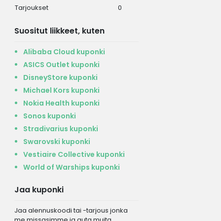
Tarjoukset
0
Suositut liikkeet, kuten
Alibaba Cloud kuponki
ASICS Outlet kuponki
DisneyStore kuponki
Michael Kors kuponki
Nokia Health kuponki
Sonos kuponki
Stradivarius kuponki
Swarovski kuponki
Vestiaire Collective kuponki
World of Warships kuponki
Jaa kuponki
Jaa alennuskoodi tai -tarjous jonka
me missasimme ja auta muita