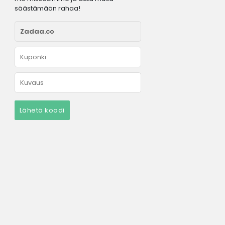
säästämään rahaa!
Lähetä koodi