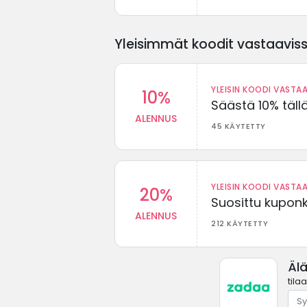
Yleisimmät koodit vastaavissa
YLEISIN KOODI VASTAA
10%
Säästä 10% täll
ALENNUS
45 KÄYTETTY
YLEISIN KOODI VASTAA
20%
Suosittu kuponki
ALENNUS
212 KÄYTETTY
Äl
tila