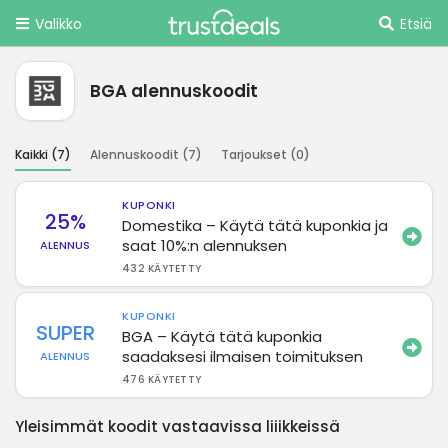
Valikko
Etsiä
BGA alennuskoodit
Kaikki (
7
)
Alennuskoodit (
7
)
Tarjoukset (
0
)
KUPONKI
25%
Domestika – Käytä tätä kuponkia ja
saat 10%:n alennuksen
ALENNUS
432 KÄYTETTY
KUPONKI
SUPER
BGA – Käytä tätä kuponkia
saadaksesi ilmaisen toimituksen
ALENNUS
476 KÄYTETTY
Yleisimmät koodit vastaavissa liiikkeissä