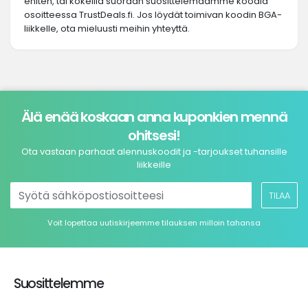
eniten, tai kokeilla suoraan suosittelemaamme koodia
osoitteessa TrustDeals.fi. Jos löydät toimivan koodin BGA-
liikkelle, ota mieluusti meihin yhteyttä.
Älä enää koskaan anna kuponkien mennä
ohitsesi!
Ota vastaan parhaat alennuskoodit ja -tarjoukset tuhansille
liikkeille
TILAA
Voit lopettaa uutiskirjeemme tilauksen milloin tahansa
Suosittelemme