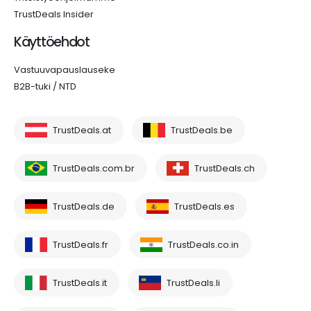
TrustDeals Insider
Käyttöehdot
Vastuuvapauslauseke
B2B-tuki / NTD
TrustDeals.at
TrustDeals.be
TrustDeals.com.br
TrustDeals.ch
TrustDeals.de
TrustDeals.es
TrustDeals.fr
TrustDeals.co.in
TrustDeals.it
TrustDeals.li