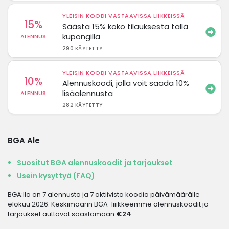
YLEISIN KOODI VASTAAVISSA LIIKKEISSÄ
15%
Säästä 15% koko tilauksesta tällä
kupongilla
ALENNUS
290 KÄYTETTY
YLEISIN KOODI VASTAAVISSA LIIKKEISSÄ
10%
Alennuskoodi, jolla voit saada 10%
lisäalennusta
ALENNUS
282 KÄYTETTY
BGA Ale
Suositut BGA alennuskoodit ja tarjoukset
Usein kysyttyä (FAQ)
BGA:lla on 7 alennusta ja 7 aktiivista koodia päivämäärälle
elokuu 2026. Keskimäärin BGA-liiikkeemme alennuskoodit ja
tarjoukset auttavat säästämään
€24
.