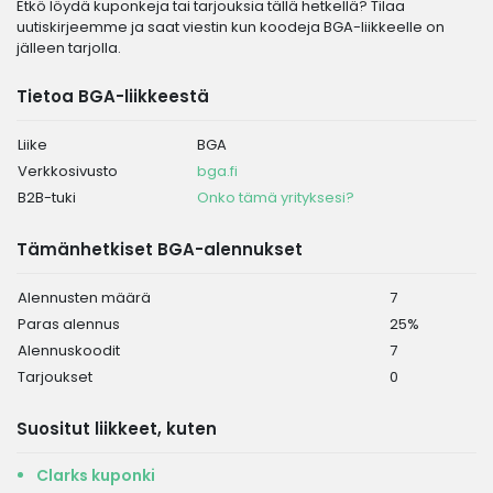
Etkö löydä kuponkeja tai tarjouksia tällä hetkellä? Tilaa
uutiskirjeemme ja saat viestin kun koodeja BGA-liikkeelle on
jälleen tarjolla.
Tietoa BGA-liikkeestä
Liike
BGA
Verkkosivusto
bga.fi
B2B-tuki
Onko tämä yrityksesi?
Tämänhetkiset BGA-alennukset
Alennusten määrä
7
Paras alennus
25%
Alennuskoodit
7
Tarjoukset
0
Suositut liikkeet, kuten
Clarks kuponki