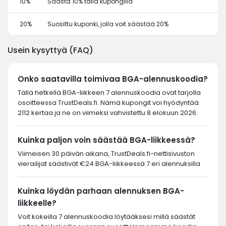
10%
Säästä 10% tällä kupongilla
20%
Suosittu kuponki, jolla voit säästää 20%
Usein kysyttyä (FAQ)
Onko saatavilla toimivaa BGA-alennuskoodia?
Tällä hetkellä BGA-liikkeen 7 alennuskoodia ovat tarjolla
osoitteessa TrustDeals.fi. Nämä kupongit voi hyödyntää
2112 kertaa ja ne on viimeksi vahvistettu 8 elokuun 2026.
Kuinka paljon voin säästää BGA-liikkeessä?
Viimeisen 30 päivän aikana, TrustDeals.fi-nettisivuston
vierailijat säästivät €24 BGA-liikkeessä 7 eri alennuksilla
Kuinka löydän parhaan alennuksen BGA-
liikkeelle?
Voit kokeilla 7 alennuskoodia löytääksesi millä säästät