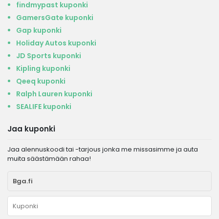
findmypast kuponki
GamersGate kuponki
Gap kuponki
Holiday Autos kuponki
JD Sports kuponki
Kipling kuponki
Qeeq kuponki
Ralph Lauren kuponki
SEALIFE kuponki
Jaa kuponki
Jaa alennuskoodi tai -tarjous jonka me missasimme ja auta
muita säästämään rahaa!