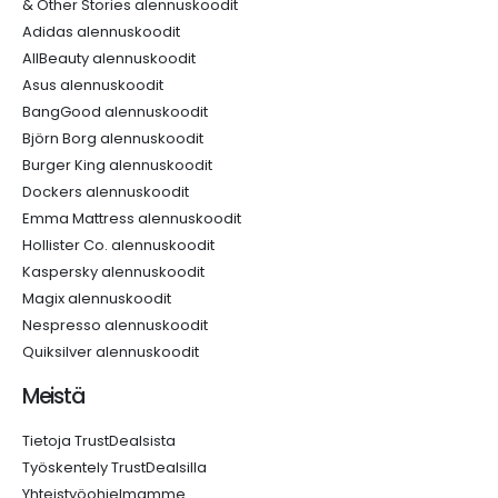
& Other Stories alennuskoodit
Adidas alennuskoodit
AllBeauty alennuskoodit
Asus alennuskoodit
BangGood alennuskoodit
Björn Borg alennuskoodit
Burger King alennuskoodit
Dockers alennuskoodit
Emma Mattress alennuskoodit
Hollister Co. alennuskoodit
Kaspersky alennuskoodit
Magix alennuskoodit
Nespresso alennuskoodit
Quiksilver alennuskoodit
Meistä
Tietoja TrustDealsista
Työskentely TrustDealsilla
Yhteistyöohjelmamme