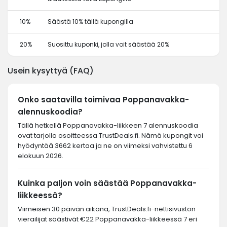
10%
Säästä 10% tällä kupongilla
20%
Suosittu kuponki, jolla voit säästää 20%
Usein kysyttyä (FAQ)
Onko saatavilla toimivaa Poppanavakka-
alennuskoodia?
Tällä hetkellä Poppanavakka-liikkeen 7 alennuskoodia
ovat tarjolla osoitteessa TrustDeals.fi. Nämä kupongit voi
hyödyntää 3662 kertaa ja ne on viimeksi vahvistettu 6
elokuun 2026.
Kuinka paljon voin säästää Poppanavakka-
liikkeessä?
Viimeisen 30 päivän aikana, TrustDeals.fi-nettisivuston
vierailijat säästivät €22 Poppanavakka-liikkeessä 7 eri