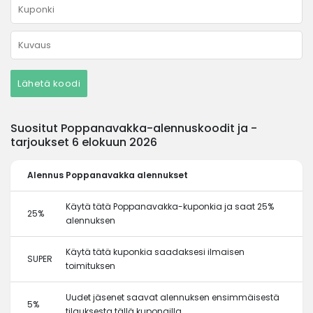
Lähetä koodi
Suositut Poppanavakka-alennuskoodit ja -
tarjoukset 6 elokuun 2026
Alennus
Poppanavakka alennukset
Käytä tätä Poppanavakka-kuponkia ja saat 25%
25%
alennuksen
Käytä tätä kuponkia saadaksesi ilmaisen
SUPER
toimituksen
Uudet jäsenet saavat alennuksen ensimmäisestä
5%
tilauksesta tällä kupongilla