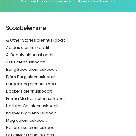
Voit lopettaa uutiskirjeemme tilauksen milloin tahansa
Suosittelemme
& Other Stories alennuskoodit
Adidas alennuskoodit
AllBeauty alennuskoodit
Asus alennuskoodit
BangGood alennuskoodit
Björn Borg alennuskoodit
Burger King alennuskoodit
Dockers alennuskoodit
Emma Mattress alennuskoodit
Hollister Co. alennuskoodit
Kaspersky alennuskoodit
Magix alennuskoodit
Nespresso alennuskoodit
Quiksilver alennuskoodit