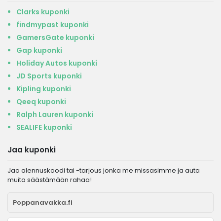
Clarks kuponki
findmypast kuponki
GamersGate kuponki
Gap kuponki
Holiday Autos kuponki
JD Sports kuponki
Kipling kuponki
Qeeq kuponki
Ralph Lauren kuponki
SEALIFE kuponki
Jaa kuponki
Jaa alennuskoodi tai -tarjous jonka me missasimme ja auta
muita säästämään rahaa!