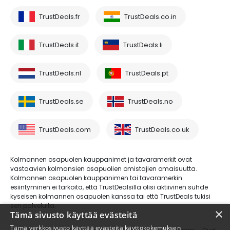
TrustDeals.fr
TrustDeals.co.in
TrustDeals.it
TrustDeals.li
TrustDeals.nl
TrustDeals.pt
TrustDeals.se
TrustDeals.no
TrustDeals.com
TrustDeals.co.uk
Kolmannen osapuolen kauppanimet ja tavaramerkit ovat
vastaavien kolmansien osapuolien omistajien omaisuutta.
Kolmannen osapuolen kauppanimen tai tavaramerkin
esiintyminen ei tarkoita, että TrustDealsilla olisi aktiivinen suhde
kyseisen kolmannen osapuolen kanssa tai että TrustDeals tukisi
sen palveluita.
×
Tämä sivusto käyttää evästeitä
Tämä verkkosivusto käyttää evästeitä käyttökokemuksen