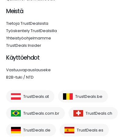
Meistä
Tietoja TrustDealsista
Työskentely TrustDealsilla
Yhteistyöohjelmamme
TrustDeals Insider
Käyttöehdot
Vastuuvapauslauseke
B2B-tuki / NTD
TrustDeals.at
TrustDeals.be
TrustDeals.com.br
TrustDeals.ch
TrustDeals.de
TrustDeals.es