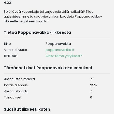
€22
.
Etkö löydä kuponkeja tai tarjouksia tällä hetkellä? Tilaa
uutiskirjeemme ja saat viestin kun koodeja Poppanavakka-
liikkeelle on jälleen tarjolla.
Tietoa Poppanavakka-liikkeestä
Liike
Poppanavakka
Verkkosivusto
poppanavakka.fi
B2B-tuki
Onko tämä yrityksesi?
Tämänhetkiset Poppanavakka-alennukset
Alennusten määrä
7
Paras alennus
25%
Alennuskoodit
7
Tarjoukset
0
Suositut liikkeet, kuten