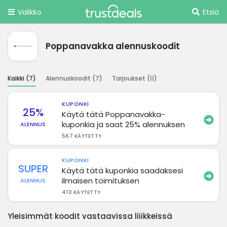
Valikko
Etsiä
Poppanavakka alennuskoodit
Kaikki (
7
)
Alennuskoodit (
7
)
Tarjoukset (
0
)
KUPONKI
25%
Käytä tätä Poppanavakka-
kuponkia ja saat 25% alennuksen
ALENNUS
567 KÄYTETTY
KUPONKI
SUPER
Käytä tätä kuponkia saadaksesi
ilmaisen toimituksen
ALENNUS
410 KÄYTETTY
Yleisimmät koodit vastaavissa liiikkeissä