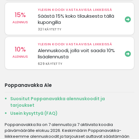
YLEISIN KOODI VASTAAVISSA LIIKKEISSÄ
15%
Säästä 15% koko tilauksesta tällä
kupongilla
ALENNUS
321 KÄYTETTY
YLEISIN KOODI VASTAAVISSA LIIKKEISSÄ
10%
Alennuskoodi, jolla voit saada 10%
lisäalennusta
ALENNUS
629 KÄYTETTY
Poppanavakka Ale
Suositut Poppanavakka alennuskoodit ja
tarjoukset
Usein kysyttyä (FAQ)
Poppanavakka:lla on 7 alennusta ja 7 aktiivista koodia
päivämäärälle elokuu 2026. Keskimäärin Poppanavakka-
liiikkeemme alennuskoodit ja tarjoukset auttavat säästämään