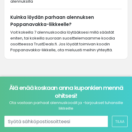
alennuksilla
Kuinka löydän parhaan alennuksen
Poppanavakka-liikkeelle?
Voit kokeilla 7 alennuskoodia löytääksesi millä säästät
eniten, tai kokeilla suoraan suosittelemaamme koodia
osoitteessa TrustDeals.fi. Jos löydät toimivan koodin
Poppanavakka-liikkelle, ota mieluusti meihin yhteyttä.
Älä enää koskaan anna kuponkien mennä
ohitsesi!
Ota vastaan parhaat alennuskoodit ja -tarjoukset tuhansille
liikkeille
TILAA