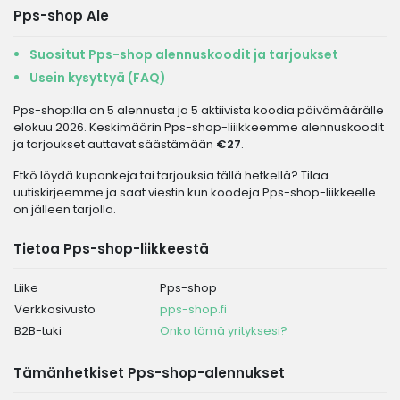
Pps-shop Ale
Suositut Pps-shop alennuskoodit ja tarjoukset
Usein kysyttyä (FAQ)
Pps-shop:lla on 5 alennusta ja 5 aktiivista koodia päivämäärälle
elokuu 2026. Keskimäärin Pps-shop-liiikkeemme alennuskoodit
ja tarjoukset auttavat säästämään
€27
.
Etkö löydä kuponkeja tai tarjouksia tällä hetkellä? Tilaa
uutiskirjeemme ja saat viestin kun koodeja Pps-shop-liikkeelle
on jälleen tarjolla.
Tietoa Pps-shop-liikkeestä
Liike
Pps-shop
Verkkosivusto
pps-shop.fi
B2B-tuki
Onko tämä yrityksesi?
Tämänhetkiset Pps-shop-alennukset