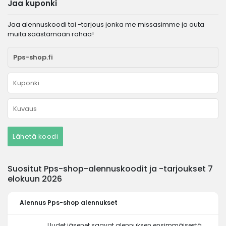
Jaa kuponki
Jaa alennuskoodi tai -tarjous jonka me missasimme ja auta
muita säästämään rahaa!
Lähetä koodi
Suositut Pps-shop-alennuskoodit ja -tarjoukset 7
elokuun 2026
Alennus
Pps-shop alennukset
Uudet jäsenet saavat alennuksen ensimmäisestä