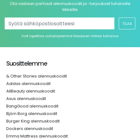
Ota vastaan parhaat alennuskoodit ja -tarjoukset tuhansille
liikkeille
TILAA
Voit lopettaa uutiskirjeemme tilauksen milloin tahansa
Suosittelemme
& Other Stories alennuskoodit
Adidas alennuskoodit
AllBeauty alennuskoodit
Asus alennuskoodit
BangGood alennuskoodit
Björn Borg alennuskoodit
Burger King alennuskoodit
Dockers alennuskoodit
Emma Mattress alennuskoodit