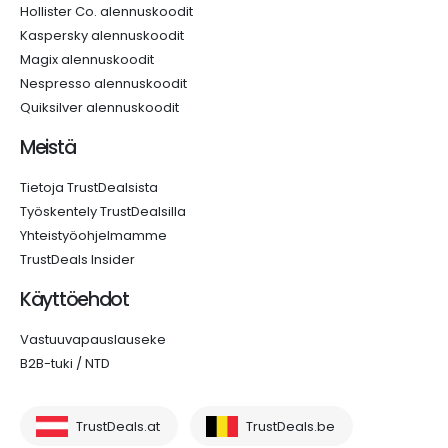
Hollister Co. alennuskoodit
Kaspersky alennuskoodit
Magix alennuskoodit
Nespresso alennuskoodit
Quiksilver alennuskoodit
Meistä
Tietoja TrustDealsista
Työskentely TrustDealsilla
Yhteistyöohjelmamme
TrustDeals Insider
Käyttöehdot
Vastuuvapauslauseke
B2B-tuki / NTD
TrustDeals.at
TrustDeals.be