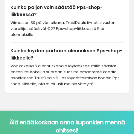
Kuinka paljon voin säästää Pps-shop-
liikkeessä?
Viimeisen 30 päivän aikana, TrustDeals.fi-nettisivuston
vierailijat säästivät €27 Pps-shop-liikkeessä 5 eri
alennuksilla
Kuinka löydän parhaan alennuksen Pps-shop-
liikkeelle?
Voit kokeilla 5 alennuskoodia löytääksesi millä säästät
eniten, tai kokeilla suoraan suosittelemaamme koodia
osoitteessa TrustDeals.fi. Jos löydät toimivan koodin Pps-
shop-liikkelle, ota mieluusti meihin yhteyttä.
Älä enää koskaan anna kuponkien mennä
ohitsesi!