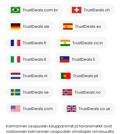
TrustDeals.com.br
TrustDeals.ch
TrustDeals.de
TrustDeals.es
TrustDeals.fr
TrustDeals.co.in
TrustDeals.it
TrustDeals.li
TrustDeals.nl
TrustDeals.pt
TrustDeals.se
TrustDeals.no
TrustDeals.com
TrustDeals.co.uk
Kolmannen osapuolen kauppanimet ja tavaramerkit ovat
vastaavien kolmansien osapuolien omistajien omaisuutta.