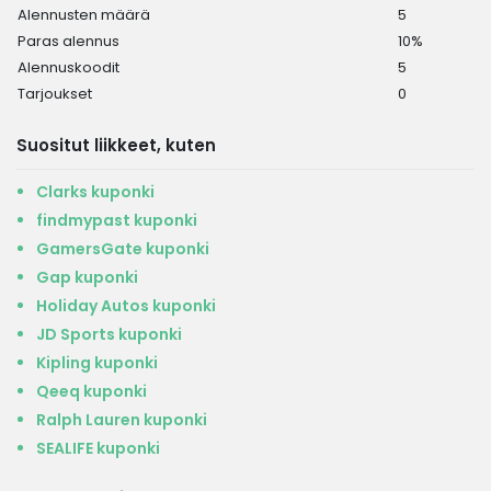
Alennusten määrä
5
Paras alennus
10%
Alennuskoodit
5
Tarjoukset
0
Suositut liikkeet, kuten
Clarks kuponki
findmypast kuponki
GamersGate kuponki
Gap kuponki
Holiday Autos kuponki
JD Sports kuponki
Kipling kuponki
Qeeq kuponki
Ralph Lauren kuponki
SEALIFE kuponki