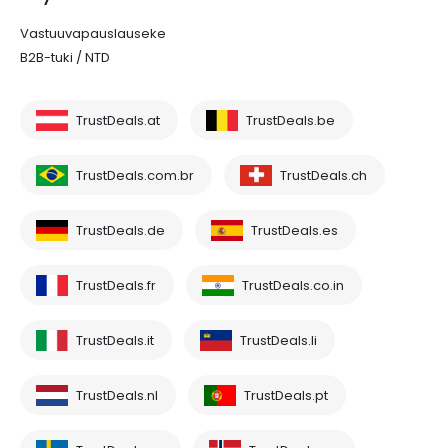
Vastuuvapauslauseke
B2B-tuki / NTD
TrustDeals.at
TrustDeals.be
TrustDeals.com.br
TrustDeals.ch
TrustDeals.de
TrustDeals.es
TrustDeals.fr
TrustDeals.co.in
TrustDeals.it
TrustDeals.li
TrustDeals.nl
TrustDeals.pt