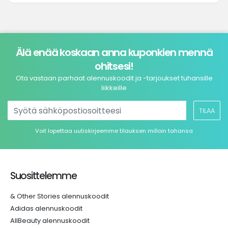
Älä enää koskaan anna kuponkien mennä
ohitsesi!
Ota vastaan parhaat alennuskoodit ja -tarjoukset tuhansille
liikkeille
TILAA
Voit lopettaa uutiskirjeemme tilauksen milloin tahansa
Suosittelemme
& Other Stories alennuskoodit
Adidas alennuskoodit
AllBeauty alennuskoodit