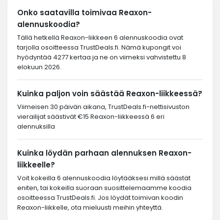
Onko saatavilla toimivaa Reaxon-
alennuskoodia?
Tällä hetkellä Reaxon-liikkeen 6 alennuskoodia ovat
tarjolla osoitteessa TrustDeals.fi. Nämä kupongit voi
hyödyntää 4277 kertaa ja ne on viimeksi vahvistettu 8
elokuun 2026.
Kuinka paljon voin säästää Reaxon-liikkeessä?
Viimeisen 30 päivän aikana, TrustDeals.fi-nettisivuston
vierailijat säästivät €15 Reaxon-liikkeessä 6 eri
alennuksilla
Kuinka löydän parhaan alennuksen Reaxon-
liikkeelle?
Voit kokeilla 6 alennuskoodia löytääksesi millä säästät
eniten, tai kokeilla suoraan suosittelemaamme koodia
osoitteessa TrustDeals.fi. Jos löydät toimivan koodin
Reaxon-liikkelle, ota mieluusti meihin yhteyttä.