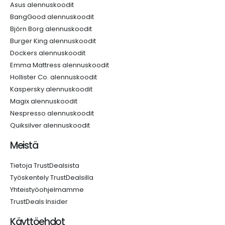
Asus alennuskoodit
BangGood alennuskoodit
Björn Borg alennuskoodit
Burger King alennuskoodit
Dockers alennuskoodit
Emma Mattress alennuskoodit
Hollister Co. alennuskoodit
Kaspersky alennuskoodit
Magix alennuskoodit
Nespresso alennuskoodit
Quiksilver alennuskoodit
Meistä
Tietoja TrustDealsista
Työskentely TrustDealsilla
Yhteistyöohjelmamme
TrustDeals Insider
Käyttöehdot