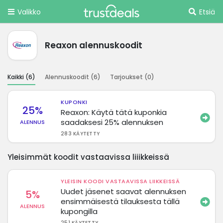
Valikko
Etsiä
Reaxon alennuskoodit
Kaikki (
6
)
Alennuskoodit (
6
)
Tarjoukset (
0
)
KUPONKI
25%
Reaxon: Käytä tätä kuponkia
saadaksesi 25% alennuksen
ALENNUS
283 KÄYTETTY
Yleisimmät koodit vastaavissa liiikkeissä
YLEISIN KOODI VASTAAVISSA LIIKKEISSÄ
Uudet jäsenet saavat alennuksen
5%
ensimmäisestä tilauksesta tällä
ALENNUS
kupongilla
251 KÄYTETTY