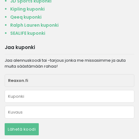
JD Sports kuponki
Kipling kuponki
Qeeq kuponki
Ralph Lauren kuponki
SEALIFE kuponki
Jaa kuponki
Jaa alennuskoodi tai -tarjous jonka me missasimme ja auta
muita säästämään rahaa!
Lähetä koodi