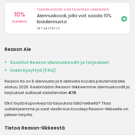
YLEISIN KOODI VASTAAVISSA LIIKKEISSÄ
10%
Alennuskoodi, jolla voit saada 10%
lisäalennusta
ALENNUS
147 KÄYTETTY
Reaxon Ale
Suositut Reaxon alennuskoodit ja tarjoukset
Usein kysyttyä (FAQ)
Reaxon:lla on 6 alennusta ja 6 aktiivista koodia päivämäärälle
elokuu 2026. Keskimäärin Reaxon-liiikkeemme alennuskoodit ja
tarjoukset auttavat säästämään
€15
.
Etkö löydä kuponkeja tai tarjouksia tällä hetkellä? Tilaa
uutiskirjeemme ja saat viestin kun koodeja Reaxon-liikkeelle on
jälleen tarjolla.
Tietoa Reaxon-liikkeestä