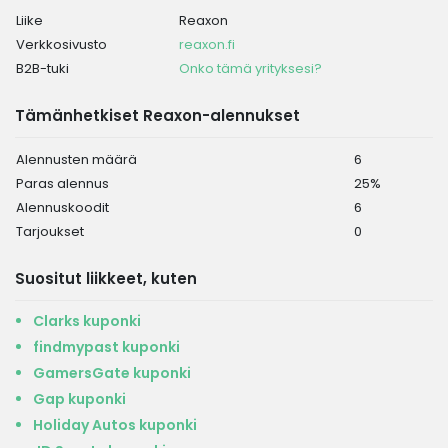
Liike
Reaxon
Verkkosivusto
reaxon.fi
B2B-tuki
Onko tämä yrityksesi?
Tämänhetkiset Reaxon-alennukset
Alennusten määrä
6
Paras alennus
25%
Alennuskoodit
6
Tarjoukset
0
Suositut liikkeet, kuten
Clarks kuponki
findmypast kuponki
GamersGate kuponki
Gap kuponki
Holiday Autos kuponki