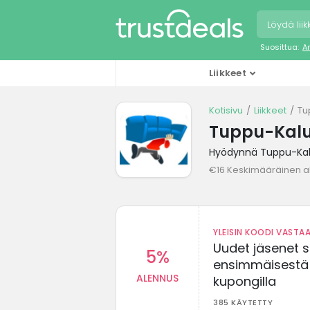
Suosittua:
A
Liikkeet
Kotisivu
Liikkeet
Tu
Tuppu-Kalu
Hyödynnä Tuppu-Kalu
€16 Keskimääräinen a
YLEISIN KOODI VASTAA
Uudet jäsenet 
5%
ensimmäisestä t
ALENNUS
kupongilla
385 KÄYTETTY