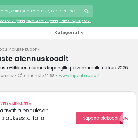
mazon kuponki
Nike Store kuponki
Samsung kuponki
Kategoriat
ppu-Kaluste kuponki
ste alennuskoodit
ste-liikkeen alennus kupongilla päivämäärälle elokuu 2026
lennus
tänään klo 12:58
www.tuppukaluste.fi
VISSA LIIKKEISSÄ
saavat alennuksen
ilauksesta tällä
Nappaa alekoodi
ALENNUKSEN5