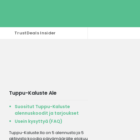
TrustDeals Insider
Tuppu-Kaluste Ale
Suositut Tuppu-Kaluste
alennuskoodit ja tarjoukset
Usein kysyttyä (FAQ)
Tuppu-Kaluste:lla on 5 alennusta ja 5
aktiivista koodia päivämäärälle elokuu