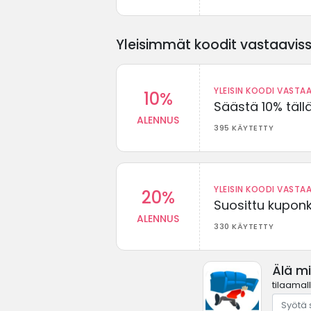
Yleisimmät koodit vastaavissa
YLEISIN KOODI VASTAA
10%
Säästä 10% täll
ALENNUS
395 KÄYTETTY
YLEISIN KOODI VASTAA
20%
Suosittu kuponki
ALENNUS
330 KÄYTETTY
Älä m
tilaamal