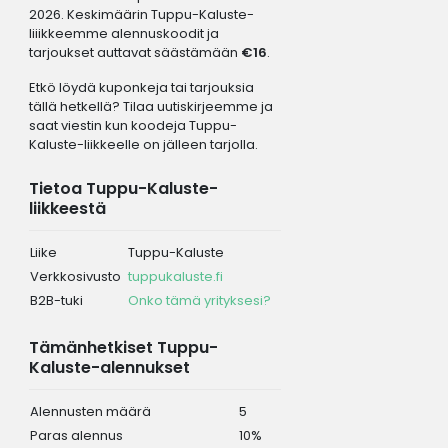
2026. Keskimäärin Tuppu-Kaluste-
liiikkeemme alennuskoodit ja
tarjoukset auttavat säästämään
€16
.
Etkö löydä kuponkeja tai tarjouksia
tällä hetkellä? Tilaa uutiskirjeemme ja
saat viestin kun koodeja Tuppu-
Kaluste-liikkeelle on jälleen tarjolla.
Tietoa Tuppu-Kaluste-
liikkeestä
Liike
Tuppu-Kaluste
Verkkosivusto
tuppukaluste.fi
B2B-tuki
Onko tämä yrityksesi?
Tämänhetkiset Tuppu-
Kaluste-alennukset
Alennusten määrä
5
Paras alennus
10%