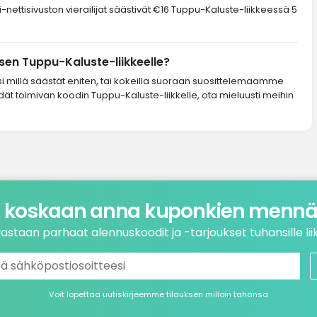
-nettisivuston vierailijat säästivät €16 Tuppu-Kaluste-liikkeessä 5
en Tuppu-Kaluste-liikkeelle?
si millä säästät eniten, tai kokeilla suoraan suosittelemaamme
ydät toimivan koodin Tuppu-Kaluste-liikkelle, ota mieluusti meihin
 koskaan anna kuponkien mennä 
astaan parhaat alennuskoodit ja -tarjoukset tuhansille liik
Voit lopettaa uutiskirjeemme tilauksen milloin tahansa