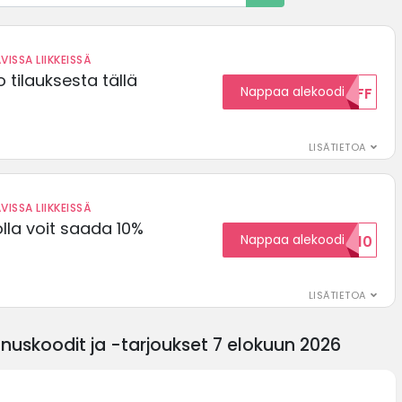
VISSA LIIKKEISSÄ
 tilauksesta tällä
Nappaa alekoodi
15OFF
LISÄTIETOA
VISSA LIIKKEISSÄ
olla voit saada 10%
Nappaa alekoodi
ALENNUSKOODID10
LISÄTIETOA
uskoodit ja -tarjoukset 7 elokuun 2026