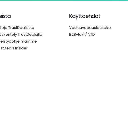
istä
Käyttöehdot
etoja TrustDealsista
Vastuuvapauslauseke
öskentely TrustDealsilla
B2B-tuki / NTD
teistyöohjelmamme
ustDeals Insider