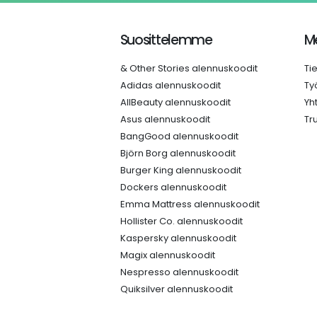
Suosittelemme
Me
& Other Stories alennuskoodit
Ti
Adidas alennuskoodit
Ty
AllBeauty alennuskoodit
Yh
Asus alennuskoodit
Tr
BangGood alennuskoodit
Björn Borg alennuskoodit
Burger King alennuskoodit
Dockers alennuskoodit
Emma Mattress alennuskoodit
Hollister Co. alennuskoodit
Kaspersky alennuskoodit
Magix alennuskoodit
Nespresso alennuskoodit
Quiksilver alennuskoodit