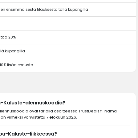
en ensimmäisestä tilauksesta tällä kupongilla
ästää 20%
llä kupongilla
 10% lisäalennusta
u-Kaluste-alennuskoodia?
alennuskoodia ovat tarjolla osoitteessa TrustDeals.fi. Nämä
on viimeksi vahvistettu 7 elokuun 2026.
pu-Kaluste-liikkeessä?