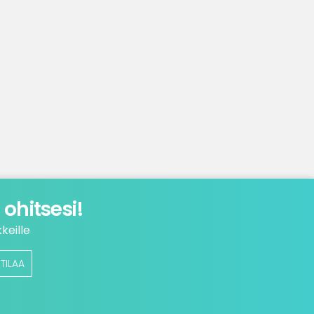
ohitsesi!
keille
TILAA