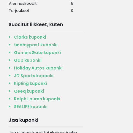
Alennuskoodit
5
Tarjoukset
0
Suositut liikkeet, kuten
Clarks kuponki
findmypast kuponki
GamersGate kuponki
Gap kuponki
Holiday Autos kuponki
JD Sports kuponki
Kipling kuponki
Qeeq kuponki
Ralph Lauren kuponki
SEALIFE kuponki
Jaa kuponki
Jaa alennuskoodi tai -tarjous jonka