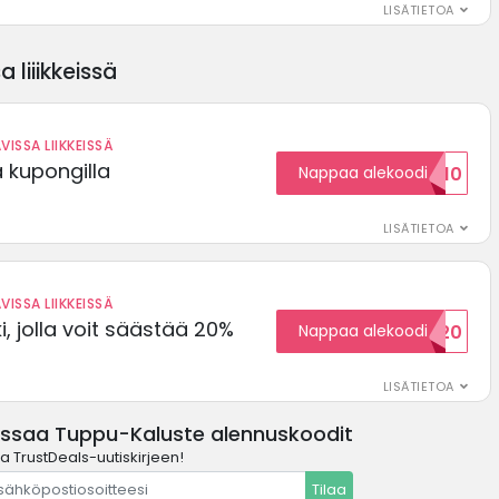
LISÄTIETOA
 liiikkeissä
VISSA LIIKKEISSÄ
ä kupongilla
Nappaa alekoodi
KOODID10
LISÄTIETOA
VISSA LIIKKEISSÄ
, jolla voit säästää 20%
Nappaa alekoodi
WELCOME20
LISÄTIETOA
issaa Tuppu-Kaluste alennuskoodit
la TrustDeals-uutiskirjeen!
Tilaa