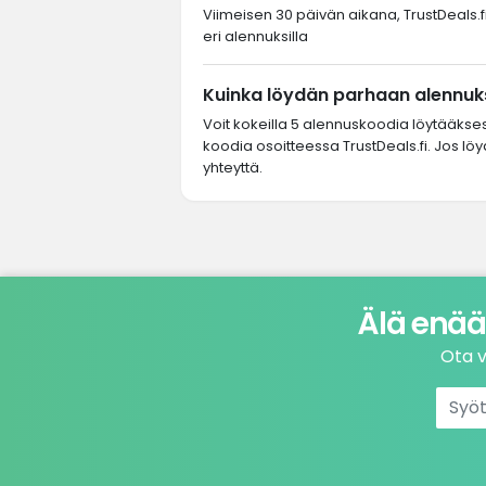
Viimeisen 30 päivän aikana, TrustDeals.fi
eri alennuksilla
Kuinka löydän parhaan alennuks
Voit kokeilla 5 alennuskoodia löytääkse
koodia osoitteessa TrustDeals.fi. Jos lö
yhteyttä.
Älä enää
Ota v